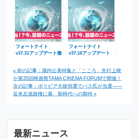
ーコラボ！「フォート
2025特集：ドージ
ナイトメア2025」徹
ャ・キャット、ジェイ
底解説
ソン、ゴーストフェイ
スが集結！
フォートナイト
フォートナイト
v37.31アップデート徹
v37.10アップデート
底解説：新イベント・
ワンパンマンコラボ＆
ダウンタイム・最新調
Festivalシーズン10最
« 前の記事：瀧内公美特集と「こころ」先行上映
整まとめ
新ニュース（2025年8
が第35回映画祭TAMA CINEMA FORUMで開催！
月26日）
次の記事：ボリビア大統領選でパス氏が当選――
反米左派政権に幕、新時代への期待 »
最新ニュース