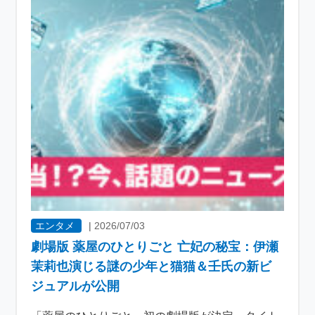
エンタメ
|
2026/07/03
劇場版 薬屋のひとりごと 亡妃の秘宝：伊瀬
茉莉也演じる謎の少年と猫猫＆壬氏の新ビ
ジュアルが公開