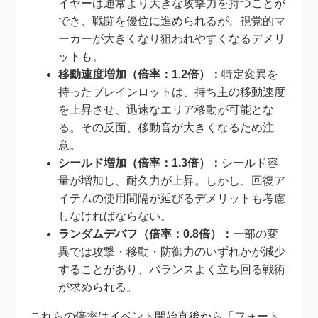
イヤーは通常より大きな攻撃力を持つことが
でき、戦闘を優位に進められるが、視覚的マ
ーカーが大きくなり狙われやすくなるデメリ
ットも。
移動速度増加（倍率：1.2倍）：
特定変異を
持ったブレインロットは、持ち主の移動速度
を上昇させ、迅速なエリア移動が可能とな
る。その反面、移動音が大きくなるため注
意。
シールド増加（倍率：1.3倍）：
シールド容
量が増加し、耐久力が上昇。しかし、回復ア
イテムの使用間隔が延びるデメリットも考慮
しなければならない。
ランダムデバフ（倍率：0.8倍）：
一部の変
異では攻撃・移動・防御力のいずれかが減少
することがあり、バランスよく立ち回る戦術
が求められる。
これらの倍率はイベント開始直後から「フォート