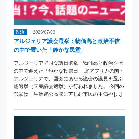
政治
|
2026/07/03
アルジェリア議会選挙：物価高と政治不信
の中で響いた「静かな民意」
アルジェリアで国会議員選挙 物価高と政治不信
の中で迎えた「静かな投票日」 北アフリカの国・
アルジェリアで、国会にあたる議会の議員を選ぶ
総選挙（国民議会選挙）が行われました。 今回の
選挙は、生活費の高騰に苦しむ市民の不満や […]