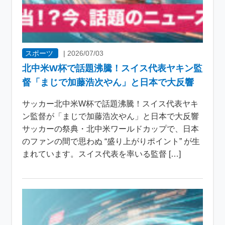
スポーツ
|
2026/07/03
北中米W杯で話題沸騰！スイス代表ヤキン監
督「まじで加藤浩次やん」と日本で大反響
サッカー北中米W杯で話題沸騰！スイス代表ヤキ
ン監督が「まじで加藤浩次やん」と日本で大反響
サッカーの祭典・北中米ワールドカップで、日本
のファンの間で思わぬ “盛り上がりポイント” が生
まれています。スイス代表を率いる監督 […]