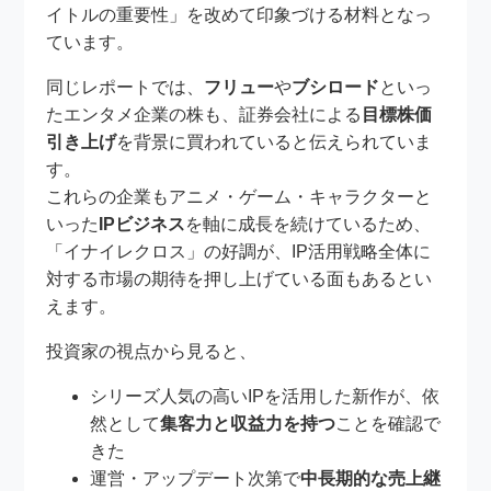
イトルの重要性」を改めて印象づける材料となっ
ています。
同じレポートでは、
フリュー
や
ブシロード
といっ
たエンタメ企業の株も、証券会社による
目標株価
引き上げ
を背景に買われていると伝えられていま
す。
これらの企業もアニメ・ゲーム・キャラクターと
いった
IPビジネス
を軸に成長を続けているため、
「イナイレクロス」の好調が、IP活用戦略全体に
対する市場の期待を押し上げている面もあるとい
えます。
投資家の視点から見ると、
シリーズ人気の高いIPを活用した新作が、依
然として
集客力と収益力を持つ
ことを確認で
きた
運営・アップデート次第で
中長期的な売上継