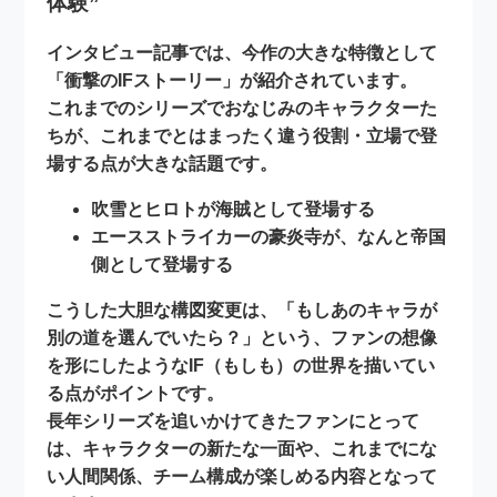
体験”
インタビュー記事では、今作の大きな特徴として
「衝撃のIFストーリー」
が紹介されています。
これまでのシリーズでおなじみのキャラクターた
ちが、これまでとはまったく違う役割・立場で登
場する点が大きな話題です。
吹雪
と
ヒロト
が
海賊
として登場する
エースストライカーの
豪炎寺
が、なんと
帝国
側
として登場する
こうした大胆な構図変更は、「もしあのキャラが
別の道を選んでいたら？」という、ファンの想像
を形にしたような
IF（もしも）の世界
を描いてい
る点がポイントです。
長年シリーズを追いかけてきたファンにとって
は、キャラクターの新たな一面や、これまでにな
い人間関係、チーム構成が楽しめる内容となって