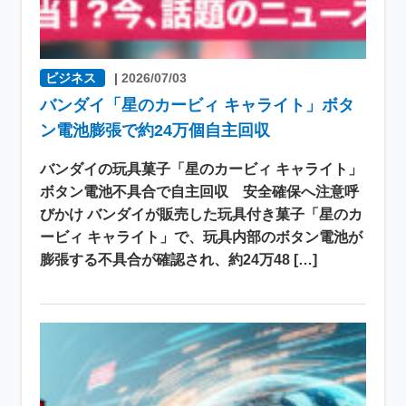
ビジネス
|
2026/07/03
バンダイ「星のカービィ キャライト」ボタ
ン電池膨張で約24万個自主回収
バンダイの玩具菓子「星のカービィ キャライト」
ボタン電池不具合で自主回収 安全確保へ注意呼
びかけ バンダイが販売した玩具付き菓子「星のカ
ービィ キャライト」で、玩具内部のボタン電池が
膨張する不具合が確認され、約24万48 […]