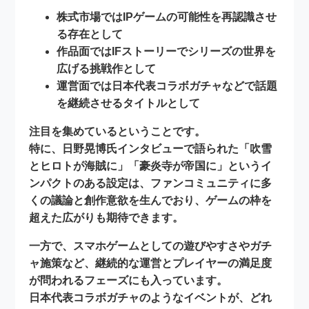
株式市場では
IPゲームの可能性を再認識させ
る存在
として
作品面では
IFストーリーでシリーズの世界を
広げる挑戦作
として
運営面では
日本代表コラボガチャなどで話題
を継続させるタイトル
として
注目を集めているということです。
特に、日野晃博氏インタビューで語られた「吹雪
とヒロトが海賊に」「豪炎寺が帝国に」というイ
ンパクトのある設定は、ファンコミュニティに多
くの議論と創作意欲を生んでおり、ゲームの枠を
超えた広がりも期待できます。
一方で、スマホゲームとしての遊びやすさやガチ
ャ施策など、
継続的な運営とプレイヤーの満足度
が問われるフェーズにも入っています。
日本代表コラボガチャのようなイベントが、どれ