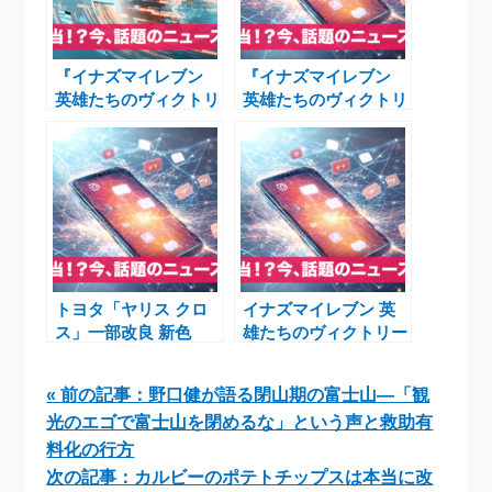
『イナズマイレブン
『イナズマイレブン
英雄たちのヴィクトリ
英雄たちのヴィクトリ
ーロード』公式番組
ーロード』販売本数
「イナダイ」10月21
80万本突破！本日1月
日配信決定！発売直前
13日21時に「イナダ
の最新情報をお届け
イ」で新情報公開
トヨタ「ヤリス クロ
イナズマイレブン 英
ス」一部改良 新色
雄たちのヴィクトリー
「アーバンロック」と
ロードが東京ゲームシ
10.5インチディスプレ
ョウ2025で体験可能
« 前の記事：野口健が語る閉山期の富士山―「観
イで進化
に！公式番組や最新情
光のエゴで富士山を閉めるな」という声と救助有
報も徹底解説
料化の行方
次の記事：カルビーのポテトチップスは本当に改