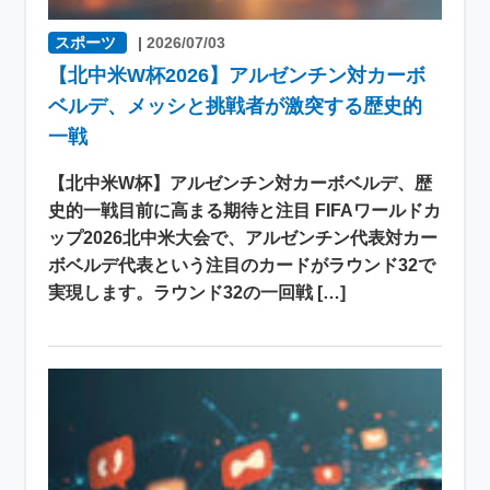
スポーツ
|
2026/07/03
【北中米W杯2026】アルゼンチン対カーボ
ベルデ、メッシと挑戦者が激突する歴史的
一戦
【北中米W杯】アルゼンチン対カーボベルデ、歴
史的一戦目前に高まる期待と注目 FIFAワールドカ
ップ2026北中米大会で、アルゼンチン代表対カー
ボベルデ代表という注目のカードがラウンド32で
実現します。ラウンド32の一回戦 […]