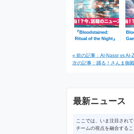
『Bloodstained:
Blo
Ritual of the Night』
Ga
Epic Games Storeで
限
無料配布中！メトロイ
ル
« 前の記事：Al-Nassr 
ドヴァニアファン必見
次の記事：踊る！さんま御殿!
最新ニュース
ここでは、いま注目されて
チームの視点を融合するこ