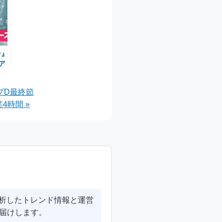
ー』
トア
4
時
ープD最終節
ン
4時間 »
分析したトレンド情報と運営
届けします。