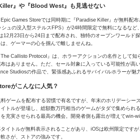
Killer』や『Blood West』も見逃せない
 Games Storeでは同時期に『Paradise Killer』が無料
dパブリッシュの没入型ステルスFPS）が24時間限定で無料になる
Killerは12月23日から24日まで配布され、独特のオープンワー
料は、ゲーマーの心を掴んで離しませんね。
e Callisto Protocol』は、ホラーアクションの名作と
配布はありません。ただ、セール対象に入っている可能性が高
Distance Studiosの作品で、緊張感あふれるサバイバルホラーが
 Storeがこんなに人気？
eは、毎週無料ゲームを配布する習慣で有名ですが、年末のホリデーシー
タイトルが登場し、総額数万円相当のゲームがタダで集められ
を充実させられる最高の機会。開発者側も露出が増えてwin-w
イトルが無料表示されることがあり、iOSは欧州限定ですが、A
柔軟さが、ストアの強みです。