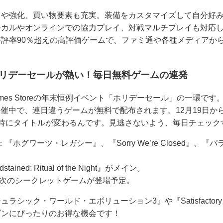
トや強化、買い物要素も充実。装備をカスタマイズして自分好
ーカルやオンラインでの協力プレイ、対戦マルチプレイも対応
評率90％超えの高評価ゲームで、ファミ通や各種メディアか
。
oreのホリデーセールが熱い！毎日無料ゲームの連発
Games Storeの年末恒例イベント「ホリデーセール」の一環で
で開催中で、連日違うゲームが無料で配布されます。12月19日か
1時にタイトルが変わるんです。見逃さないよう、毎日チェック
ホグワーツ・レガシー』、『Sorry We’re Closed』、
ained: Ritual of the Night』がメイン。
、次のシークレットゲームが登場予定。
ラシック・ワールド・エボリューション3』や『Satisfacto
ズンにぴったりのお得な機会です！