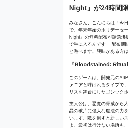
Night』が24
みなさん、こんにちは！今日は
で、年末年始のホリデーセールが絶好
Night』の無料配布が話題
で手に入るんです！ 配布期
と遊べます。興味がある方
『Bloodstained: Ri
このゲームは、開発元のArtP
ァニア
と呼ばれるタイプで、
リスを舞台にしたゴシック
主人公は、悪魔の脅威から
晶の破片に強大な魔法の力
います。敵を倒すと新しい
よ。最初は行けない場所も