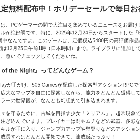
時間限定無料配布中！ホリデーセールで毎日
、PCゲーマーの間で大注目を集めているニュースをお届けします。Ep
調です。特に、2025年12月24日からスタートした『Bloodstaine
沸騰中なんですよ。このゲームは、定価税込5480円の高評価作
間は12月25日午前1時（日本時間）まで。ライブラリに追加し
は、急いでチェックしてくださいね。
tual of the Night』ってどんなゲーム？
layが手がけ、505 Gamesが配信した探索型アクションRPG
広大なマップを自由に探索しながら、能力をどんどん獲得して
ホラーの世界観が、なんとも幻想的で引き込まれます。
人々を守るために、古城を目指す少女「ミリアム」。超常現象
を注ぎ込んでいます。プレイヤーは剣やムチなどの武器、多彩
スキルが手に入り、ジャンプ力アップや壁登りなどのアクショ
、成長すればどんどん開拓できて、達成感たっぷり！