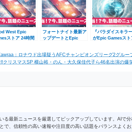
od West Epic
フォートナイト最新ア
『パラダイスキラ
mesストア 24時間
ップデートとEpic
がEpic Gamesス
定無料配布 クトゥ
Games Store夏の終
で無料配布！12月2
フ西部劇ホラーFPS
わりセール特集：復活
日午前1時までの24
vs Al-Zawraa：ロナウド出場疑うAFCチャンピオンズリーグ2グル
武器＆最大80％オフ
間限定キャンペー
!クリスマスSP 横山裕・のん・大久保佳代子ら46名出演の爆笑
でゲームを楽しもう！
いる最新ニュースを厳選してピックアップしています。AIで
とで、信頼性の高い速報や注目度の高い話題をバランスよくお