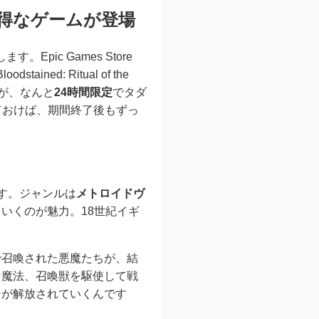
お得なゲームが登場
ic Games Store
d: Ritual of the
品が、なんと
24時間限定
でタダ
ておけば、期間終了後もずっ
です。ジャンルは
メトロイドヴ
いくのが魅力。18世紀イギ
で召喚された悪魔たちが、結
な魔法、召喚獣を駆使して戦
ンが解放されていくんです