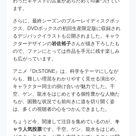
わったキャストの言葉があらためて印象づけてい
ます。
さらに、最終シーズンのブルーレイディスクボッ
クス、DVDボックスの初回生産限定版に収録され
るデジパックイラストも公開されました。キャラ
クターデザインの
岩佐裕子
さんが描き下ろしたも
ので、ファンにとっては作品を手元に残す楽しみ
も広がっています。
アニメ『Dr.STONE』は、科学をテーマにしなが
らも、難しい理屈をわかりやすく見せる演出や、
キャラクター同士の掛け合いが魅力でした。千
空、ゲン、龍水をはじめとする個性豊かな人物た
ちが、困難な状況でも前向きに道を切り開く姿
は、多くの視聴者の心をつかんできました。
ちょうど今、関連して注目を集めているのが、
キ
ャラ人気投票
です。千空、ゲン、龍水をはじめ、