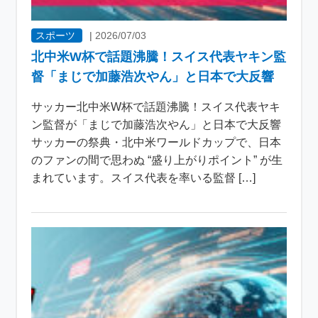
スポーツ
|
2026/07/03
北中米W杯で話題沸騰！スイス代表ヤキン監
督「まじで加藤浩次やん」と日本で大反響
サッカー北中米W杯で話題沸騰！スイス代表ヤキ
ン監督が「まじで加藤浩次やん」と日本で大反響
サッカーの祭典・北中米ワールドカップで、日本
のファンの間で思わぬ “盛り上がりポイント” が生
まれています。スイス代表を率いる監督 […]