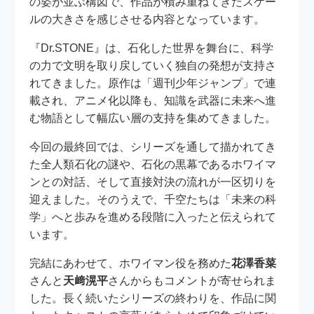
の姿が並ぶ構図で、作品が積み重ねてきたスケー
ルの大きさを感じさせる内容となっています。
『Dr.STONE』は、石化した世界を舞台に、科学
の力で文明を取り戻していく独自の発想が支持さ
れてきました。原作は「週刊少年ジャンプ」で連
載され、アニメ化以降も、知識を武器に未来へ進
む物語として幅広い層の支持を集めてきました。
今回の最終回では、シリーズを通して描かれてき
た全人類石化の謎や、石化の黒幕であるホワイマ
ンとの対話、そして直接対決の流れが一区切りを
迎えました。そのうえで、千空たちは「未来の科
学」へと歩みを進める段階に入ったと伝えられて
います。
完結にあわせて、ホワイマン役を務めた
花澤香菜
さんと
天﨑滉平
さんからもコメントが寄せられま
した。長く続いたシリーズの終わりを、作品に関