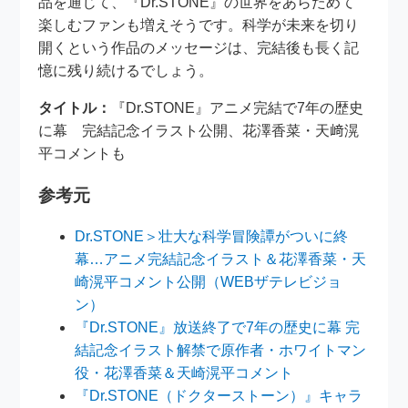
品を通じて、『Dr.STONE』の世界をあらためて
楽しむファンも増えそうです。科学が未来を切り
開くという作品のメッセージは、完結後も長く記
憶に残り続けるでしょう。
タイトル：
『Dr.STONE』アニメ完結で7年の歴史
に幕 完結記念イラスト公開、花澤香菜・天﨑滉
平コメントも
参考元
Dr.STONE＞壮大な科学冒険譚がついに終
幕…アニメ完結記念イラスト＆花澤香菜・天
崎滉平コメント公開（WEBザテレビジョ
ン）
『Dr.STONE』放送終了で7年の歴史に幕 完
結記念イラスト解禁で原作者・ホワイトマン
役・花澤香菜＆天崎滉平コメント
『Dr.STONE（ドクターストーン）』キャラ