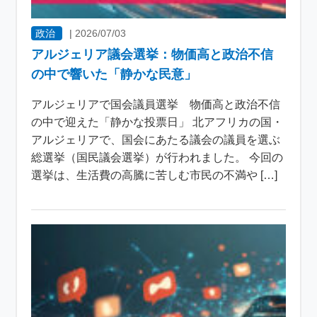
政治
|
2026/07/03
アルジェリア議会選挙：物価高と政治不信
の中で響いた「静かな民意」
アルジェリアで国会議員選挙 物価高と政治不信
の中で迎えた「静かな投票日」 北アフリカの国・
アルジェリアで、国会にあたる議会の議員を選ぶ
総選挙（国民議会選挙）が行われました。 今回の
選挙は、生活費の高騰に苦しむ市民の不満や […]