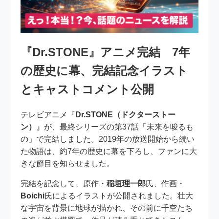
『Dr.STONE』アニメ完結 7年
の歴史に幕、完結記念イラスト
とキャストコメント公開
テレビアニメ『
Dr.STONE（ドクターストー
ン）
』が、最終シリーズの第37話「未来を唆るも
の」で完結しました。2019年の放送開始から続い
た物語は、約7年の歴史に幕を下ろし、ファンに大
きな節目を知らせました。
完結を記念して、原作・
稲垣理一郎
氏、作画・
Boichi
氏によるイラストが公開されました。壮大
な宇宙を背景に地球が描かれ、その前に千空たち