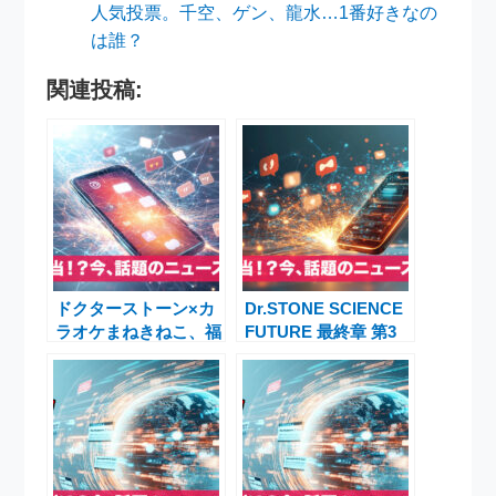
人気投票。千空、ゲン、龍水…1番好きなの
は誰？
関連投稿:
ドクターストーン×カ
Dr.STONE SCIENCE
ラオケまねきねこ、福
FUTURE 最終章 第3
岡桜並木店オープン！
クール 2026年放送決
秋の最新情報
定！月面着陸計画とシ
リーズ完結への道