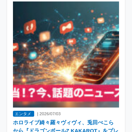
エンタメ
|
2026/07/03
ホロライブ綺々羅々ヴィヴィ、兎田ぺこら
から『ドラゴンボールZ KAKAROT』をプレ