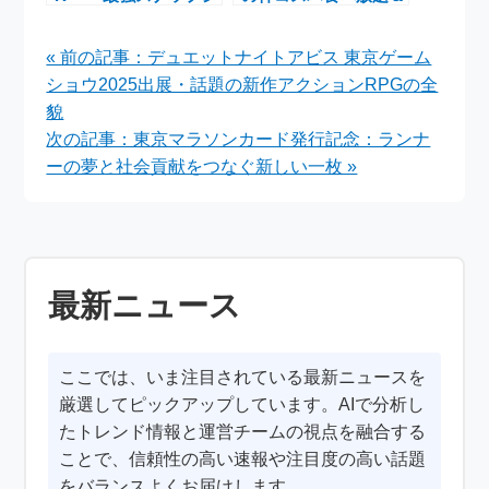
ューター新登場！スペ
限定肉フェア徹底ガイ
ック・使い勝手・GR
ド―牛たんも北海道牛
« 前の記事：デュエットナイトアビス 東京ゲーム
IIIとの違いを徹底解説
肩ロースも！
ショウ2025出展・話題の新作アクションRPGの全
貌
次の記事：東京マラソンカード発行記念：ランナ
ーの夢と社会貢献をつなぐ新しい一枚 »
最新ニュース
ここでは、いま注目されている最新ニュースを
厳選してピックアップしています。AIで分析し
たトレンド情報と運営チームの視点を融合する
ことで、信頼性の高い速報や注目度の高い話題
をバランスよくお届けします。