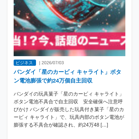
ビジネス
|
2026/07/03
バンダイ「星のカービィ キャライト」ボタ
ン電池膨張で約24万個自主回収
バンダイの玩具菓子「星のカービィ キャライト」
ボタン電池不具合で自主回収 安全確保へ注意呼
びかけ バンダイが販売した玩具付き菓子「星のカ
ービィ キャライト」で、玩具内部のボタン電池が
膨張する不具合が確認され、約24万48 […]