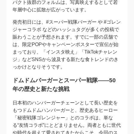
パクト抜群のフォルムは、写真映えするとして若
年層中心に拡散が広がっています。
発売初日には、#スーパー戦隊バーガー や #ゴレン
ジャーコラボ などのハッシュタグが多くの投稿で
賑わうことが予想されます。すでに一部の店舗で
は、限定POPやキャンペーンポスターで宣伝が始
まっており、「インスタ映え」「TikTokチャレン
ジ」などSNSから波及する新たな食トレンドのき
っかけとなりそうです。
ドムドムバーガーとスーパー戦隊――50
年の歴史と新たな挑戦
日本初のハンバーガーチェーンとして長い歴史を
もつドムドムハンバーガーと、歴史あるヒーロー
「秘密戦隊ゴレンジャー」とのコラボは、単な
る“友情コラボ”にとどまりません。両者ともに世代
や時代を超えて愛されてきたからこそ、今回のス