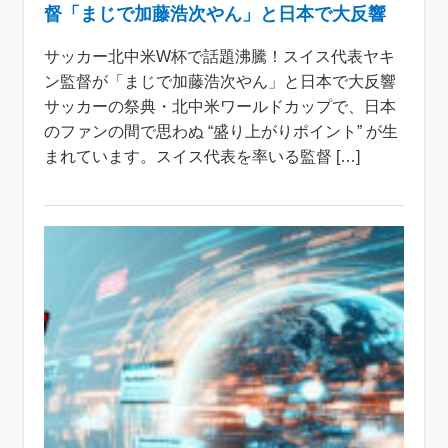
督「まじで加藤浩次やん」と日本で大反響
サッカー北中米W杯で話題沸騰！スイス代表ヤキ
ン監督が「まじで加藤浩次やん」と日本で大反響
サッカーの祭典・北中米ワールドカップで、日本
のファンの間で思わぬ “盛り上がりポイント” が生
まれています。スイス代表を率いる監督 […]