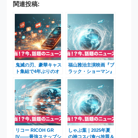
関連投稿:
鬼滅の刃、豪華キャス
福山雅治主演映画『ブ
ト集結で4年ぶりのオ
ラック・ショーマン』
ールナイトニッポン
が今秋公開 話題の完
GOLD特番！
成報告会の全貌と作品
の魅力
リコー RICOH GR
しゃぶ葉｜2025年夏
IV――最強スナップシ
の神コスパ食べ放題＆