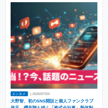
エンタメ
|
2026/07/03
大野智、初のSNS開設と個人ファンクラブ
発足 櫻井翔も続く「株式会社嵐」新体制