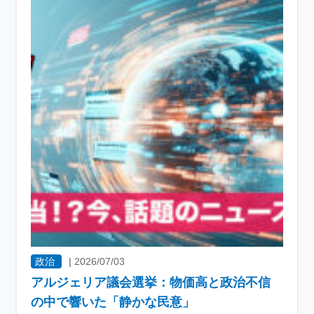
政治
|
2026/07/03
アルジェリア議会選挙：物価高と政治不信
の中で響いた「静かな民意」