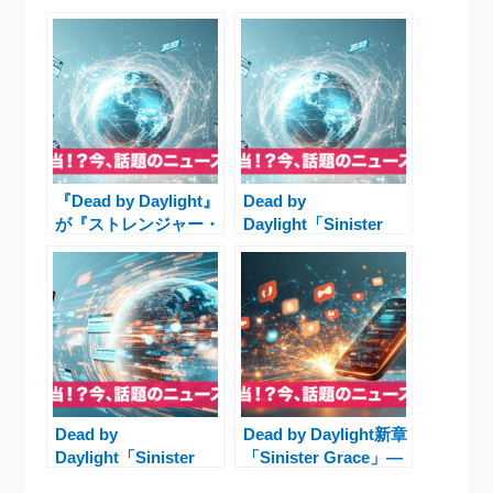
『Dead by Daylight』
Dead by
が『ストレンジャー・
Daylight「Sinister
シングス』第二弾コラ
Grace」クラースエ
ボを発表！ヴェクナが
ー‐タイ伝承が描く新
キラーとして登場、1
キラーとサバイバー特
月27日リリース予定
集
Dead by
Dead by Daylight新章
Daylight「Sinister
「Sinister Grace」―
Grace」配信開始―タ
新キラー“ガスー”と