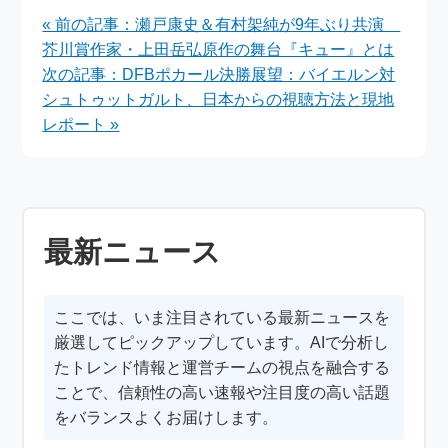
イ民話のガスーが霧の
ヴィー・ブーニャサク
« 前の記事：瀬戸康史＆有村架純が9年ぶり共演
森に舞い降りる
参戦の全貌
芥川賞作家・上田岳弘原作の舞台『キュー』とは
次の記事：DFBポカール決勝展望：バイエルン対
シュトゥットガルト、日本からの視聴方法と現地
レポート »
最新ニュース
ここでは、いま注目されている最新ニュースを
厳選してピックアップしています。AIで分析し
たトレンド情報と運営チームの視点を融合する
ことで、信頼性の高い速報や注目度の高い話題
をバランスよくお届けします。