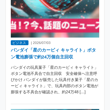
ビジネス
|
2026/07/03
バンダイ「星のカービィ キャライト」ボタ
ン電池膨張で約24万個自主回収
バンダイの玩具菓子「星のカービィ キャライト」
ボタン電池不具合で自主回収 安全確保へ注意呼
びかけ バンダイが販売した玩具付き菓子「星のカ
ービィ キャライト」で、玩具内部のボタン電池が
膨張する不具合が確認され、約24万48 […]