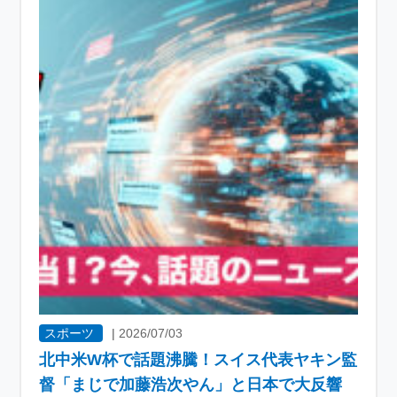
スポーツ
|
2026/07/03
北中米W杯で話題沸騰！スイス代表ヤキン監
督「まじで加藤浩次やん」と日本で大反響