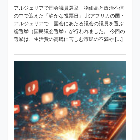
アルジェリアで国会議員選挙 物価高と政治不信
の中で迎えた「静かな投票日」 北アフリカの国・
アルジェリアで、国会にあたる議会の議員を選ぶ
総選挙（国民議会選挙）が行われました。 今回の
選挙は、生活費の高騰に苦しむ市民の不満や […]