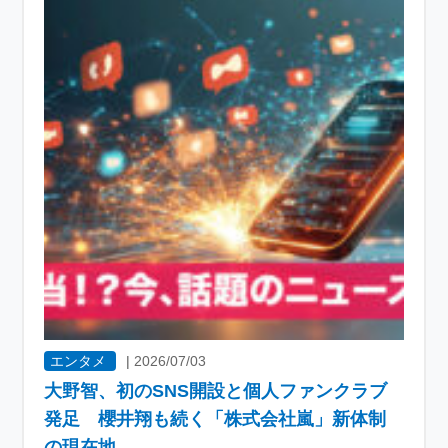
エンタメ
|
2026/07/03
大野智、初のSNS開設と個人ファンクラブ
発足 櫻井翔も続く「株式会社嵐」新体制
の現在地