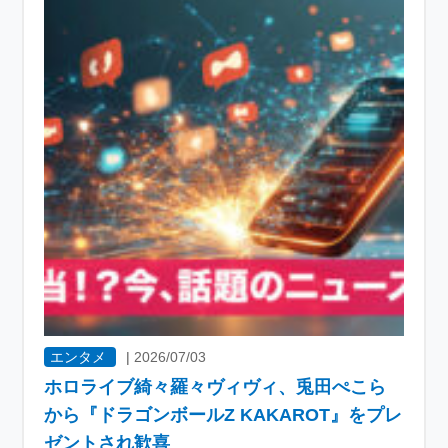
エンタメ
|
2026/07/03
ホロライブ綺々羅々ヴィヴィ、兎田ぺこら
から『ドラゴンボールZ KAKAROT』をプレ
ゼントされ歓喜