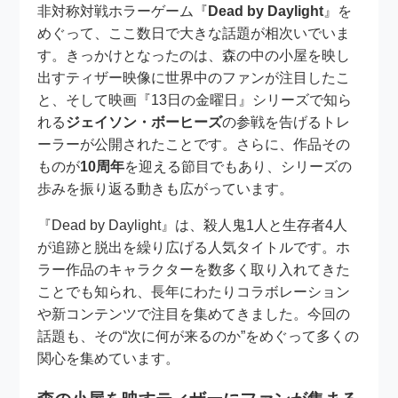
非対称対戦ホラーゲーム『
Dead by Daylight
』を
めぐって、ここ数日で大きな話題が相次いでいま
す。きっかけとなったのは、森の中の小屋を映し
出すティザー映像に世界中のファンが注目したこ
と、そして映画『13日の金曜日』シリーズで知ら
れる
ジェイソン・ボーヒーズ
の参戦を告げるトレ
ーラーが公開されたことです。さらに、作品その
ものが
10周年
を迎える節目でもあり、シリーズの
歩みを振り返る動きも広がっています。
『Dead by Daylight』は、殺人鬼1人と生存者4人
が追跡と脱出を繰り広げる人気タイトルです。ホ
ラー作品のキャラクターを数多く取り入れてきた
ことでも知られ、長年にわたりコラボレーション
や新コンテンツで注目を集めてきました。今回の
話題も、その“次に何が来るのか”をめぐって多くの
関心を集めています。