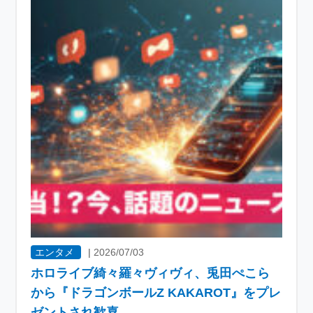
エンタメ
|
2026/07/03
ホロライブ綺々羅々ヴィヴィ、兎田ぺこら
から『ドラゴンボールZ KAKAROT』をプレ
ゼントされ歓喜