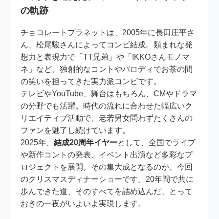
の軌跡
チョコレートプラネットは、2005年に長田庄平さ
ん、松尾駿さんによってコンビ結成。類まれな発
想力と表現力で「TT兄弟」や「IKKOさんモノマ
ネ」など、独創的なコントやパロディでお茶の間
の笑いを担ってきた実力派コンビです。
テレビやYouTube、舞台はもちろん、CMやドラマ
の分野でも活躍。時代の流れに合わせた幅広いク
リエイティブ活動で、老若男女問わずたくさんの
ファンを魅了し続けています。
2025年、
結成20周年イヤー
として、全国でライブ
や新作コントの発表、イベント出演など多彩なプ
ロジェクトを展開。その集大成となるのが、今回
のクリスマスディナーショーです。20年間で共に
歩んできた道、そのすべてを詰め込んだ、とって
おきの一夜がいよいよ実現します。