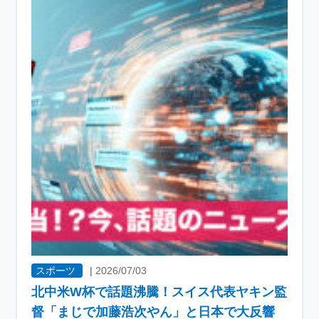
スポーツ
|
2026/07/03
北中米W杯で話題沸騰！スイス代表ヤキン監
督「まじで加藤浩次やん」と日本で大反響