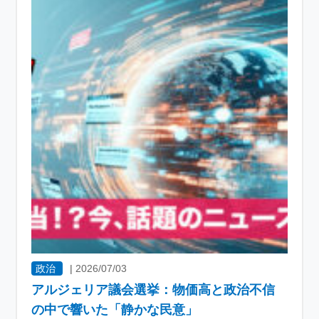
政治
|
2026/07/03
アルジェリア議会選挙：物価高と政治不信
の中で響いた「静かな民意」