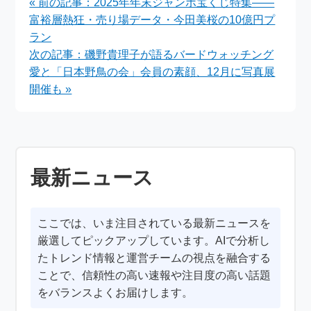
« 前の記事：2025年年末ジャンボ宝くじ特集――
ィー【2025年】
富裕層熱狂・売り場データ・今田美桜の10億円プ
ラン
次の記事：磯野貴理子が語るバードウォッチング
愛と「日本野鳥の会」会員の素顔、12月に写真展
開催も »
最新ニュース
ここでは、いま注目されている最新ニュースを
厳選してピックアップしています。AIで分析し
たトレンド情報と運営チームの視点を融合する
ことで、信頼性の高い速報や注目度の高い話題
をバランスよくお届けします。