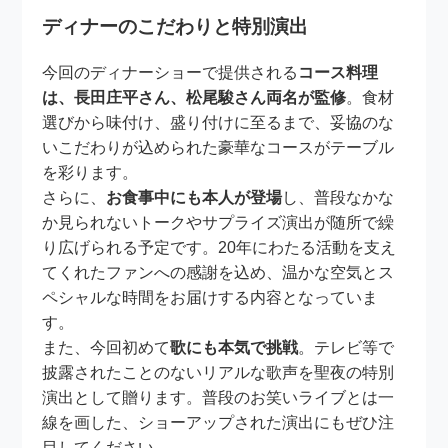
ディナーのこだわりと特別演出
今回のディナーショーで提供される
コース料理
は、長田庄平さん、松尾駿さん両名が監修
。食材
選びから味付け、盛り付けに至るまで、妥協のな
いこだわりが込められた豪華なコースがテーブル
を彩ります。
さらに、
お食事中にも本人が登場
し、普段なかな
か見られないトークやサプライズ演出が随所で繰
り広げられる予定です。20年にわたる活動を支え
てくれたファンへの感謝を込め、温かな空気とス
ペシャルな時間をお届けする内容となっていま
す。
また、今回初めて
歌にも本気で挑戦
。テレビ等で
披露されたことのないリアルな歌声を聖夜の特別
演出として贈ります。普段のお笑いライブとは一
線を画した、ショーアップされた演出にもぜひ注
目してください。