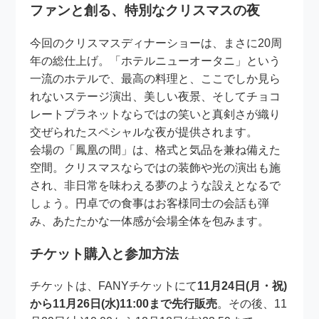
ファンと創る、特別なクリスマスの夜
今回のクリスマスディナーショーは、まさに20周
年の総仕上げ。「ホテルニューオータニ」という
一流のホテルで、最高の料理と、ここでしか見ら
れないステージ演出、美しい夜景、そしてチョコ
レートプラネットならではの笑いと真剣さが織り
交ぜられたスペシャルな夜が提供されます。
会場の「鳳凰の間」は、格式と気品を兼ね備えた
空間。クリスマスならではの装飾や光の演出も施
され、非日常を味わえる夢のような設えとなるで
しょう。円卓での食事はお客様同士の会話も弾
み、あたたかな一体感が会場全体を包みます。
チケット購入と参加方法
チケットは、FANYチケットにて
11月24日(月・祝)
から11月26日(水)11:00まで先行販売
。その後、11