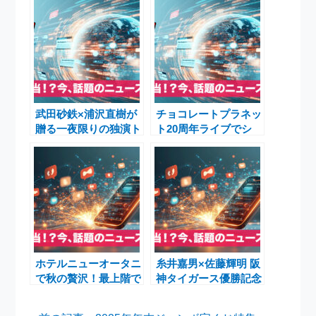
武田砂鉄×浦沢直樹が
チョコレートプラネッ
贈る一夜限りの独演ト
ト20周年ライブでシ
ークライブ『THE ア
ソンヌ・
イアン・ショー』
GENERATIONS熱
演、感動と驚きの
「ULTRA SWEET
GALAXY」
ホテルニューオータニ
糸井嘉男×佐藤輝明 阪
で秋の贅沢！最上階で
神タイガース優勝記念
味わうマロン＆チョコ
プレミアムトークショ
レートアフタヌーンテ
ー開催レポート