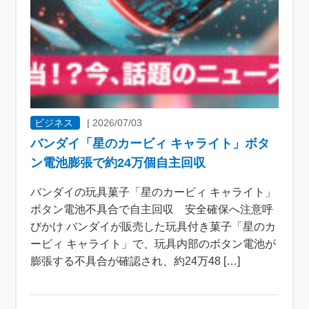
ビジネス
|
2026/07/03
バンダイ「星のカービィ キャライト」ボタ
ン電池膨張で約24万個自主回収
バンダイの玩具菓子「星のカービィ キャライト」
ボタン電池不具合で自主回収 安全確保へ注意呼
びかけ バンダイが販売した玩具付き菓子「星のカ
ービィ キャライト」で、玩具内部のボタン電池が
膨張する不具合が確認され、約24万48 […]