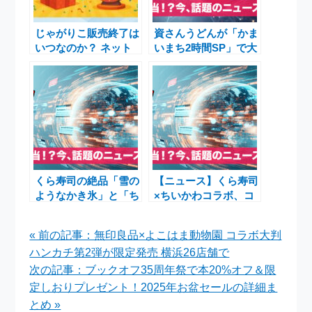
じゃがりこ販売終了は
資さんうどんが「かま
いつなのか？ ネット
いまち2時間SP」で大
の情報をリサーチして
注目！福岡発の老舗う
みた！
どん店の魅力と東京進
出の快挙
くら寿司の絶品「雪の
【ニュース】くら寿司
ようなかき氷」と「ち
×ちいかわコラボ、コ
いかわ」コラボ第3弾
ラボ皿・かき氷・転売
が夏を席巻！
騒動まで徹底解説～人
« 前の記事：無印良品×よこはま動物園 コラボ大判
気寿司チェーンの今を
ハンカチ第2弾が限定発売 横浜26店舗で
知る
次の記事：ブックオフ35周年祭で本20%オフ＆限
定しおりプレゼント！2025年お盆セールの詳細ま
とめ »