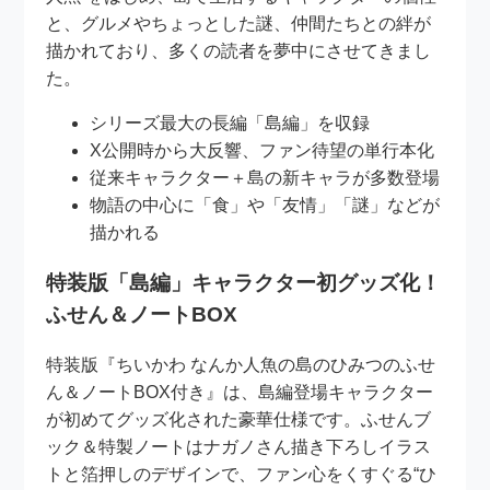
と、グルメやちょっとした謎、仲間たちとの絆が
描かれており、多くの読者を夢中にさせてきまし
た。
シリーズ最大の長編「島編」を収録
X公開時から大反響、ファン待望の単行本化
従来キャラクター＋島の新キャラが多数登場
物語の中心に「食」や「友情」「謎」などが
描かれる
特装版「島編」キャラクター初グッズ化！
ふせん＆ノートBOX
特装版『ちいかわ なんか人魚の島のひみつのふせ
ん＆ノートBOX付き』は、島編登場キャラクター
が初めてグッズ化された豪華仕様です。ふせんブ
ック＆特製ノートはナガノさん描き下ろしイラス
トと箔押しのデザインで、ファン心をくすぐる“ひ