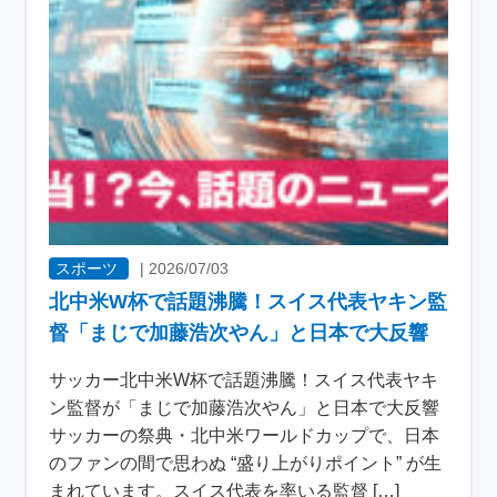
スポーツ
|
2026/07/03
北中米W杯で話題沸騰！スイス代表ヤキン監
督「まじで加藤浩次やん」と日本で大反響
サッカー北中米W杯で話題沸騰！スイス代表ヤキ
ン監督が「まじで加藤浩次やん」と日本で大反響
サッカーの祭典・北中米ワールドカップで、日本
のファンの間で思わぬ “盛り上がりポイント” が生
まれています。スイス代表を率いる監督 […]