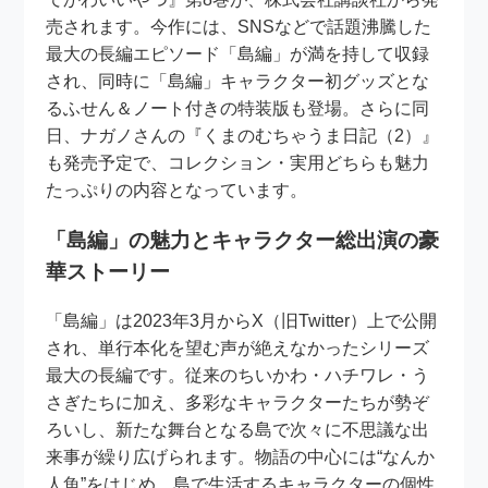
売されます。今作には、SNSなどで話題沸騰した
最大の長編エピソード「島編」が満を持して収録
され、同時に「島編」キャラクター初グッズとな
るふせん＆ノート付きの特装版も登場。さらに同
日、ナガノさんの『くまのむちゃうま日記（2）』
も発売予定で、コレクション・実用どちらも魅力
たっぷりの内容となっています。
「島編」の魅力とキャラクター総出演の豪
華ストーリー
「島編」は2023年3月からX（旧Twitter）上で公開
され、単行本化を望む声が絶えなかったシリーズ
最大の長編です。従来のちいかわ・ハチワレ・う
さぎたちに加え、多彩なキャラクターたちが勢ぞ
ろいし、新たな舞台となる島で次々に不思議な出
来事が繰り広げられます。物語の中心には“なんか
人魚”をはじめ、島で生活するキャラクターの個性