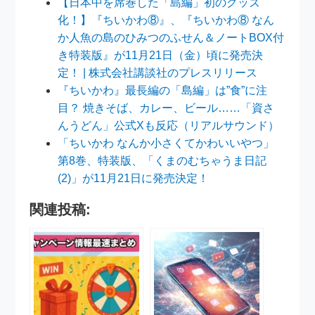
【日本中を席巻した「島編」初のグッズ
化！】『ちいかわ⑧』、『ちいかわ⑧ なん
か人魚の島のひみつのふせん＆ノートBOX付
き特装版』が11月21日（金）頃に発売決
定！ | 株式会社講談社のプレスリリース
『ちいかわ』最長編の「島編」は”食”に注
目？ 焼きそば、カレー、ビール……「資さ
んうどん」公式Xも反応（リアルサウンド）
「ちいかわ なんか小さくてかわいいやつ」
第8巻、特装版、「くまのむちゃうま日記
(2)」が11月21日に発売決定！
関連投稿: