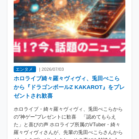
エンタメ
|
2026/07/03
ホロライブ綺々羅々ヴィヴィ、兎田ぺこら
から『ドラゴンボールZ KAKAROT』をプレ
ゼントされ歓喜
ホロライブ・綺々羅々ヴィヴィ、兎田ぺこらから
の“神ゲー”プレゼントに歓喜 「認めてもらえ
た」と喜びの声 ホロライブ所属のVTuber・綺々
羅々ヴィヴィさんが、先輩の兎田ぺこらさんから