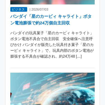
ビジネス
|
2026/07/03
バンダイ「星のカービィ キャライト」ボタ
ン電池膨張で約24万個自主回収
バンダイの玩具菓子「星のカービィ キャライト」
ボタン電池不具合で自主回収 安全確保へ注意呼
びかけ バンダイが販売した玩具付き菓子「星のカ
ービィ キャライト」で、玩具内部のボタン電池が
膨張する不具合が確認され、約24万48 […]