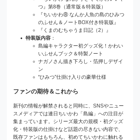
つ』第8巻（通常版＆特装版）
『ちいかわ⑧ なんか人魚の島のひみつ
のふせん＆ノートBOX付き特装版』
『くまのむちゃうま日記（2）』
特装版内容
：
島編キャラクター初グッズ化！かわい
いふせんブック＆特製ノート
ナガノさん描き下ろし・箔押しデザイ
ン
“ひみつ”仕掛け入りの豪華仕様
ファンの期待＆これから
新刊の情報が解禁されると同時に、SNSやニュー
スメディアでは連日ちいかわ「島編」への注目が
集まっています。シリーズ最大の規模・初グッズ
化・特装版の仕掛けなど話題の尽きない内容で、
既存ファンはもちろん、初めてちいかわに触れる