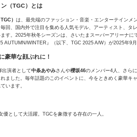
ン（TGC）とは
TGC）
は、最先端のファッション・音楽・エンターテインメ
。毎回、国内外で注目を集める人気モデル、アーティスト、タ
ます。2025年秋冬シーズンは、さいたまスーパーアリーナにて
 AUTUMN/WINTER』（以下、TGC 2025 A/W）が202
らに豪華な顔ぶれに！
第6弾出演者として
中条あやみ
さんや
櫻坂46
のメンバー4人、さら
されました。毎年話題のこのイベントに、今をときめく豪華キ
れています。
、女優として大活躍。TGCを象徴する存在の一人。