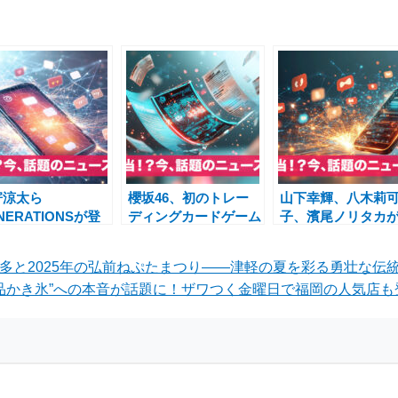
寄涼太ら
櫻坂46、初のトレー
山下幸輝、八木莉
NERATIONSが登
ディングカードゲーム
子、濱尾ノリタカ
！9月開催
「櫻坂46×ビルディバ
題の映画『WIND
OKYO
イド -ブライト-」発売
BREAKER』に出
武多と2025年の弘前ねぷたまつり――津軽の夏を彩る勇壮な伝
NERATIONS
決定
定！最新インタビ
品かき氷”への本音が話題に！ザワつく金曜日で福岡の人気店も登
LLECTION』で
映像も公開
GCと夢のコラボ実