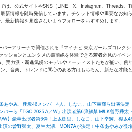
』では、公式サイトやSNS（LINE、X、Instagram、Threads、T
ト最新情報を随時発信しています。チケット情報や重要なお知
で、最新情報を見逃さないようフォローをおすすめします。
スーパーアリーナで開催される『マイナビ 東京ガールズコレクション
は、ファッションとエンタメの最前線を体験できる若者必見のイベ
め、実力派・新進気鋭のモデルやアーティストたちが揃い、例
ョン、音楽、トレンドに関心のある方はもちろん、新たな才能
。
W』中条あやみ、櫻坂46メンバー4人、しなこ、山下幸輝ら出演決
バーら「TGC 2025 A／W」出演者第6弾解禁 M!LK曽野舜
025 A/W】豪華出演者第6弾！上坂樹里、しなこ、山下幸輝、櫻
出演の曽野舜太、夏生大湖、MON7Aが決定！中条あやみが登