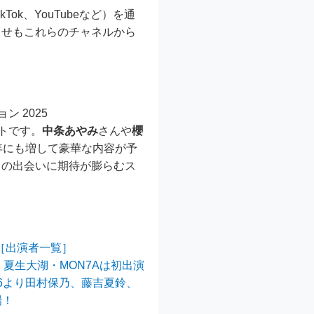
ikTok、YouTubeなど）を通
らせもこれらのチャネルから
 2025
ントです。
中条あやみ
さんや
櫻
年にも増して豪華な内容が予
との出会いに期待が膨らむス
定［出演者一覧］
太・夏⽣⼤湖・MON7Aは初出演
坂46より田村保乃、藤吉夏鈴、
場！