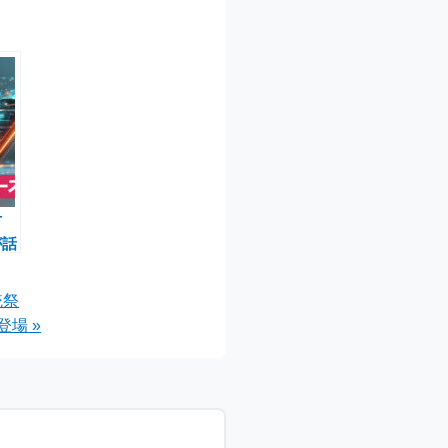
可
が話
演決
統祭
ュー
場 »