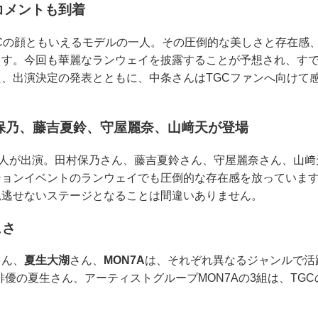
コメントも到着
Cの顔ともいえるモデルの一人。その圧倒的な美しさと存在感
す。今回も華麗なランウェイを披露することが予想され、すで
、出演決定の発表とともに、中条さんはTGCファンへ向けて
田村保乃、藤吉夏鈴、守屋麗奈、山﨑天が登場
4人が出演。田村保乃さん、藤吉夏鈴さん、守屋麗奈さん、山﨑
ションイベントのランウェイでも圧倒的な存在感を放っていま
見逃せないステージとなることは間違いありません。
ュさ
さん、
夏生大湖
さん、
MON7A
は、それぞれ異なるジャンルで活
、俳優の夏生さん、アーティストグループMON7Aの3組は、TG