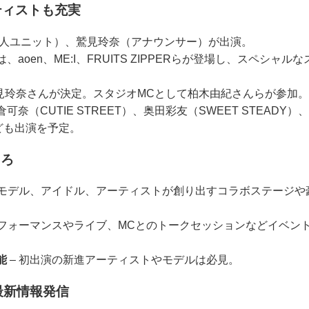
ティストも充実
（芸人ユニット）、鷲見玲奈（アナウンサー）が出演。
aoen、ME:I、FRUITS ZIPPERらが登場し、スペシャ
鷲見玲奈さんが決定。スタジオMCとして柏木由紀さんらが参加。
奈（CUTIE STREET）、奥田彩友（SWEET STEADY
なども出演を予定。
ころ
 モデル、アイドル、アーティストが創り出すコラボステージや
パフォーマンスやライブ、MCとのトークセッションなどイベン
能
– 初出演の新進アーティストやモデルは必見。
最新情報発信