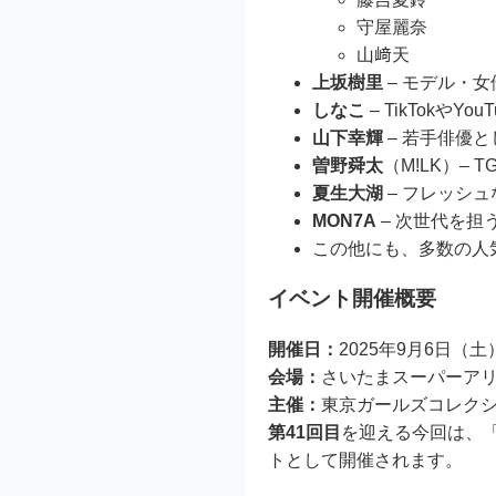
守屋麗奈
山﨑天
上坂樹里
– モデル・
しなこ
– TikTokや
山下幸輝
– 若手俳優
曽野舜太
（M!LK）–
夏生大湖
– フレッシ
MON7A
– 次世代を担
この他にも、多数の人
イベント開催概要
開催日：
2025年9月6日（土
会場：
さいたまスーパーア
主催：
東京ガールズコレクシ
第41回目
を迎える今回は、
トとして開催されます。