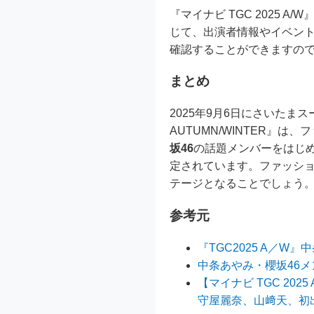
『マイナビ TGC 2025 A/W
じて、出演者情報やイベン
確認することができますの
まとめ
2025年9月6日にさいたま
AUTUMN/WINTER』
坂46
の話題メンバーをはじ
定されています。ファッシ
テージとなることでしょう
参考元
『TGC2025 A／
中条あやみ・櫻坂46メン
【マイナビ TGC 2
守屋麗奈、山﨑天、初