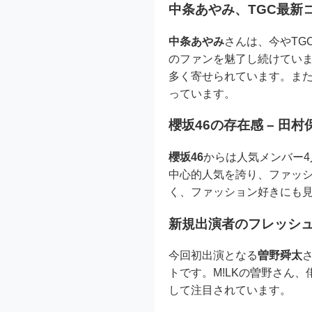
中条あやみ、TGC最新
中条あやみ
さんは、今やTG
のファンを魅了し続けていま
多く寄せられています。また
っています。
櫻坂46の存在感 – 
櫻坂46
からは人気メンバー
中心的人気を誇り、ファッ
く、ファッション好きにも
新規出演者のフレッシ
今回初出演となる
曽野舜太
トです。M!LKの曽野さん
して注目されています。