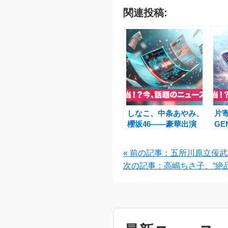
関連投稿:
しなこ、中条あやみ、
片
櫻坂46――豪華出演
GE
者が勢揃い！TGC
壇
2025
『T
« 前の記事：五所川原立佞
AUTUMN/WINTER 最
GE
次の記事：高嶋ちさ子、“絶
新情報
CO
T
現