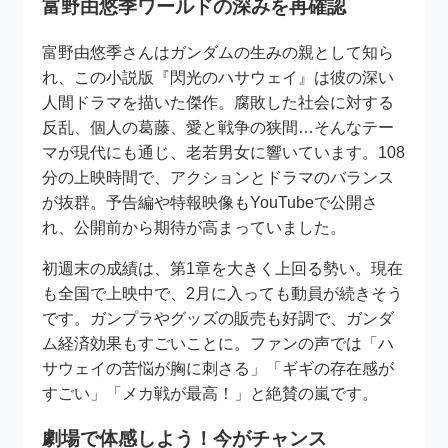
富野由悠季ワールドの深みを再確認
富野由悠季さんはガンダムの生みの親として知ら
れ、この小説版『閃光のハサウェイ』は彼の深い
人間ドラマを描いた傑作。腐敗した社会に対する
反乱、個人の葛藤、愛と戦争の狭間…そんなテー
マが現代にも通じ、老若男女に響いています。108
分の上映時間で、アクションとドラマのバランス
が抜群。予告編や特報映像もYouTubeで公開さ
れ、公開前から期待が高まっていました。
初週末の成績は、第1章を大きく上回る勢い。現在
も全国で上映中で、2月に入っても動員が続きそう
です。ガンプラやグッズの販売も好調で、ガンダ
ム経済効果もすごいことに。ファンの声では「ハ
サウェイの苦悩が胸に刺さる」「ギギの存在感が
すごい」「メカ戦が最高！」と絶賛の嵐です。
劇場で体感しよう！今がチャンス