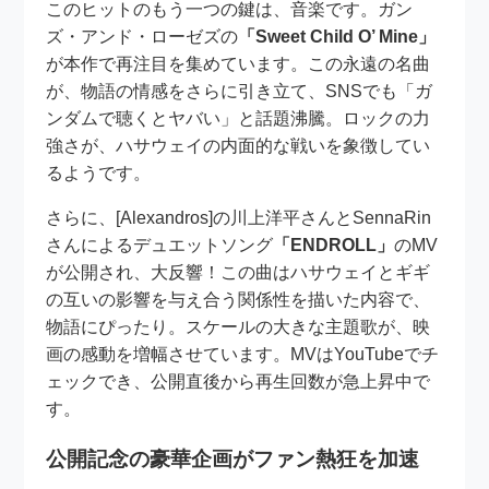
このヒットのもう一つの鍵は、音楽です。ガン
ズ・アンド・ローゼズの
「Sweet Child O’ Mine」
が本作で再注目を集めています。この永遠の名曲
が、物語の情感をさらに引き立て、SNSでも「ガ
ンダムで聴くとヤバい」と話題沸騰。ロックの力
強さが、ハサウェイの内面的な戦いを象徴してい
るようです。
さらに、[Alexandros]の川上洋平さんとSennaRin
さんによるデュエットソング
「ENDROLL」
のMV
が公開され、大反響！この曲はハサウェイとギギ
の互いの影響を与え合う関係性を描いた内容で、
物語にぴったり。スケールの大きな主題歌が、映
画の感動を増幅させています。MVはYouTubeでチ
ェックでき、公開直後から再生回数が急上昇中で
す。
公開記念の豪華企画がファン熱狂を加速