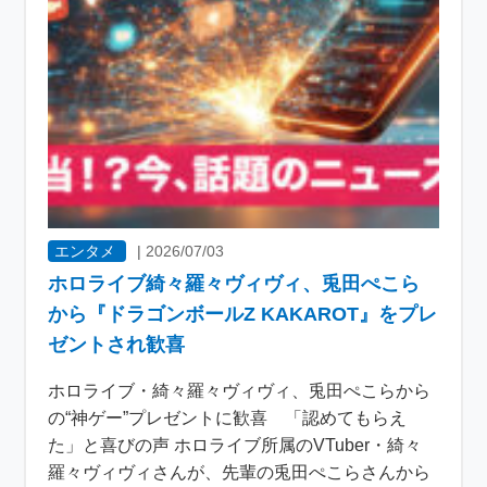
エンタメ
|
2026/07/03
ホロライブ綺々羅々ヴィヴィ、兎田ぺこら
から『ドラゴンボールZ KAKAROT』をプレ
ゼントされ歓喜
ホロライブ・綺々羅々ヴィヴィ、兎田ぺこらから
の“神ゲー”プレゼントに歓喜 「認めてもらえ
た」と喜びの声 ホロライブ所属のVTuber・綺々
羅々ヴィヴィさんが、先輩の兎田ぺこらさんから