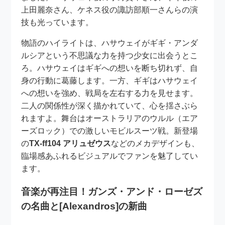
上田麗奈さん、ケネス役の諏訪部順一さんらの演
技も光っています。
物語のハイライトは、ハサウェイがギギ・アンダ
ルシアという不思議な力を持つ少女に出会うとこ
ろ。ハサウェイはギギへの想いを断ち切れず、自
身の行動に葛藤します。一方、ギギはハサウェイ
への想いを強め、戦局を左右する力を見せます。
二人の関係性が深く描かれていて、心を揺さぶら
れますよ。舞台はオーストラリアのウルル（エア
ーズロック）での激しいモビルスーツ戦。新登場
の
TX-ff104 アリュゼウス
などのメカデザインも、
臨場感あふれるビジュアルでファンを魅了してい
ます。
音楽が再注目！ガンズ・アンド・ローゼズ
の名曲と[Alexandros]の新曲