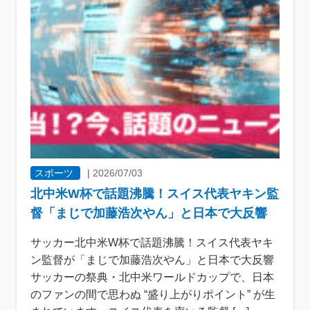
スポーツ
|
2026/07/03
北中米W杯で話題沸騰！スイス代表ヤキン監
督「まじで加藤浩次やん」と日本で大反響
サッカー北中米W杯で話題沸騰！スイス代表ヤキ
ン監督が「まじで加藤浩次やん」と日本で大反響
サッカーの祭典・北中米ワールドカップで、日本
のファンの間で思わぬ “盛り上がりポイント” が生