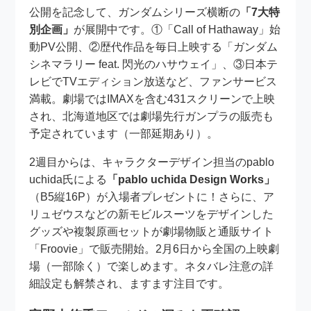
公開を記念して、ガンダムシリーズ横断の
「7大特
別企画」
が展開中です。①「Call of Hathaway」始
動PV公開、②歴代作品を毎日上映する「ガンダム
シネマラリー feat. 閃光のハサウェイ」、③日本テ
レビでTVエディション放送など、ファンサービス
満載。劇場ではIMAXを含む431スクリーンで上映
され、北海道地区では劇場先行ガンプラの販売も
予定されています（一部延期あり）。
2週目からは、キャラクターデザイン担当のpablo
uchida氏による
「pablo uchida Design Works」
（B5縦16P）が入場者プレゼントに！さらに、ア
リュゼウスなどの新モビルスーツをデザインした
グッズや複製原画セットが劇場物販と通販サイト
「Froovie」で販売開始。2月6日から全国の上映劇
場（一部除く）で楽しめます。ネタバレ注意の詳
細設定も解禁され、ますます注目です。