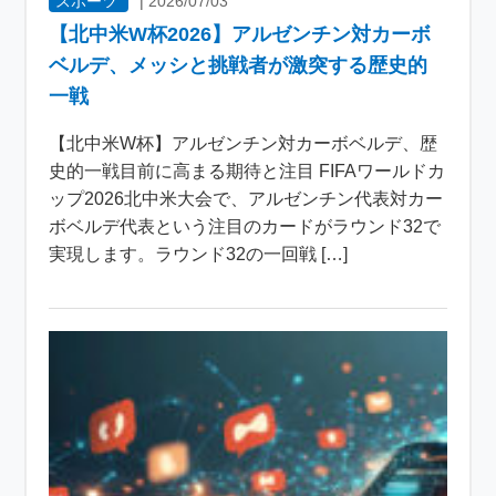
スポーツ
|
2026/07/03
【北中米W杯2026】アルゼンチン対カーボ
ベルデ、メッシと挑戦者が激突する歴史的
一戦
【北中米W杯】アルゼンチン対カーボベルデ、歴
史的一戦目前に高まる期待と注目 FIFAワールドカ
ップ2026北中米大会で、アルゼンチン代表対カー
ボベルデ代表という注目のカードがラウンド32で
実現します。ラウンド32の一回戦 […]