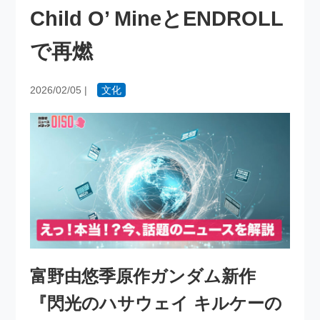
Child O’ MineとENDROLL
で再燃
2026/02/05
|
文化
富野由悠季原作ガンダム新作
『閃光のハサウェイ キルケーの