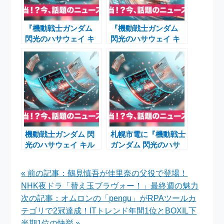
『機動戦士ガンダム
『機動戦士ガンダム
閃光のハサウェイ キ
閃光のハサウェイ キ
ルケーの魔女』Ξガン
ルケーの魔女』キャス
ダム新装備・アリュゼ
トと新作映画発表に迫
ウスHGガンプラ公
る
開！初週興収8.4億円
突破
機動戦士ガンダム 閃
札幌市電に『機動戦士
光のハサウェイ キル
ガンダム 閃光のハサ
ケーの魔女：HGアリ
ウェイ キルケーの魔
ュゼウス大ヒット映画
女』仕様のラッピング
« 前の記事：鶴見慎吾が佳里奈の父役で登場！
とガンプラ同時話題
電車「ガンダム号」が
NHK夜ドラ「替え玉ブラヴォー！」最終週の魅力
年間運行決定
次の記事：オムロンの「pengu」がRPAツールカ
テゴリで2冠達成！ITトレンド年間1位とBOXIL下
半期1位の快挙 »