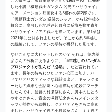
この映画は、富野由悠季さんが1989～90年に発表
した小説『機動戦士ガンダム 閃光のハサウェイ』
をアニメーション映画化する3部作の第2部です。
「機動戦士ガンダム 逆襲のシャア」から12年後を
舞台に、腐敗した地球連邦政府に反旗を翻す青年
ハサウェイ・ノアの戦いを描いています。第1章は
2021年に公開されましたが、そこから約5年越し
の続編として、ファンの期待が爆発した形です。
なぜこんなに大ヒットしたのか？ それは、徳力基
彦さんの分析にあるように、
「5年越しのガンダム
プロジェクトが生んだ『必然』」
だと言われてい
ます。長年の待ちわびたファン心理に加え、ハー
ドでリアリスティックな戦闘演出と、キャラクタ
ーたちの繊細な会話劇・心理描写が絶妙にマッチ
したんです。監督の村瀬修功さん、脚本のむとう
やすゆきさん、音楽の澤野弘之さんらメインスタ
ッフが前作から続投し、クオリティをさらに高め
ました。ハサウェイ役の小野賢章さん、ギギ役の