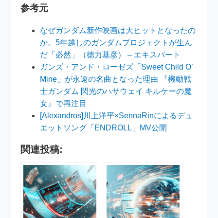
参考元
なぜガンダム新作映画は大ヒットとなったの
か。5年越しのガンダムプロジェクトが生ん
だ「必然」（徳力基彦） – エキスパート
ガンズ・アンド・ローゼズ「Sweet Child O’
Mine」が永遠の名曲となった理由 『機動戦
士ガンダム 閃光のハサウェイ キルケーの魔
女』で再注目
[Alexandros]川上洋平×SennaRinによるデュ
エットソング「ENDROLL」MV公開
関連投稿: