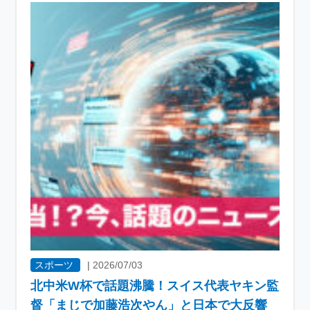
スポーツ
|
2026/07/03
北中米W杯で話題沸騰！スイス代表ヤキン監
督「まじで加藤浩次やん」と日本で大反響