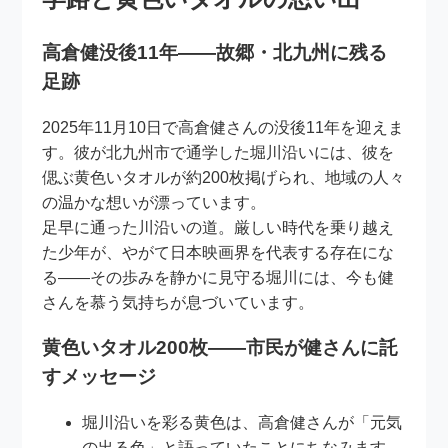
高倉健没後11年――故郷・北九州に残る
足跡
2025年11月10日で高倉健さんの没後11年を迎えま
す。彼が北九州市で通学した堀川沿いには、彼を
偲ぶ黄色いタオルが約200枚掲げられ、地域の人々
の温かな想いが漂っています。
足早に通った川沿いの道。厳しい時代を乗り越え
た少年が、やがて日本映画界を代表する存在にな
る――その歩みを静かに見守る堀川には、今も健
さんを慕う気持ちが息づいています。
黄色いタオル200枚――市民が健さんに託
すメッセージ
堀川沿いを彩る黄色は、高倉健さんが「元気
の出る色」と語っていたことにちなみます。