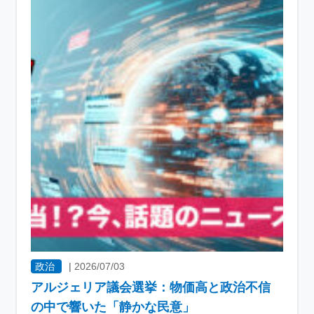
政治
|
2026/07/03
アルジェリア議会選挙：物価高と政治不信
の中で響いた「静かな民意」