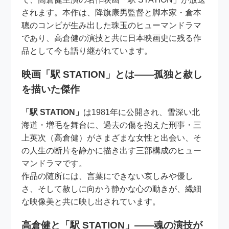
されます。本作は、降旗康男監督と脚本家・倉本
聰のコンビが生み出した珠玉のヒューマンドラマ
であり、高倉健の演技と共に日本映画史に残る作
品として今も語り継がれています。
映画「駅 STATION」とは――孤独と赦し
を描いた傑作
「駅 STATION」
は1981年に公開され、雪深い北
海道・増毛を舞台に、過去の傷を抱えた刑事・三
上英次（高倉健）がさまざまな女性と出会い、そ
の人生の断片を静かに描き出す三部構成のヒュー
マンドラマです。
作品の随所には、言葉にできない哀しみや優し
さ、そして赦しに向かう静かな心の動きが、繊細
な映像美と共に映し出されています。
高倉健と「駅 STATION」――魂の演技が