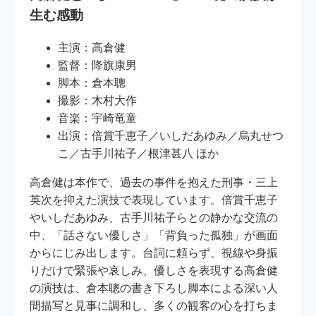
生む感動
主演：高倉健
監督：降旗康男
脚本：倉本聰
撮影：木村大作
音楽：宇崎竜童
出演：倍賞千恵子／いしだあゆみ／烏丸せつ
こ／古手川祐子／根津甚八 ほか
高倉健は本作で、過去の事件を抱えた刑事・三上
英次を抑えた演技で表現しています。倍賞千恵子
やいしだあゆみ、古手川祐子らとの静かな交流の
中、「話さない優しさ」「背負った孤独」が画面
からにじみ出します。台詞に頼らず、視線や身振
りだけで緊張や哀しみ、優しさを表現する高倉健
の演技は、倉本聰の書き下ろし脚本による深い人
間描写と見事に調和し、多くの観客の心を打ちま