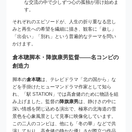
な交流の中で少しずつ心の孤独が溶け始めま
す。
それぞれのエピソードが、人生の折り重なる悲し
みと再生への希望を繊細に描き、観客に「赦し」
「出会い」「別れ」という普遍的なテーマを問い
かけます。
倉本聰脚本・降旗康男監督――名コンビの
創造力
脚本の
倉本聰
は、テレビドラマ「北の国から」な
どを手掛けたヒューマンドラマ作家として知ら
れ、「駅 STATION」では高倉健のために物語を組
み上げました。監督の
降旗康男
は、静けさの中に
深い情感を閉じ込める演出で、極寒の北海道の雪
景色を心象風景として見事に映像化しています。
この二人のコンビは、他にも「冬の華」などで共
演しており、高倉健の静かな優しさが際立つ作品