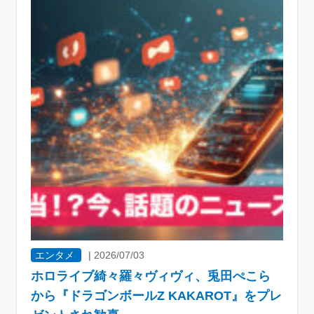
エンタメ
|
2026/07/03
ホロライブ綺々羅々ヴィヴィ、兎田ぺこら
から『ドラゴンボールZ KAKAROT』をプレ