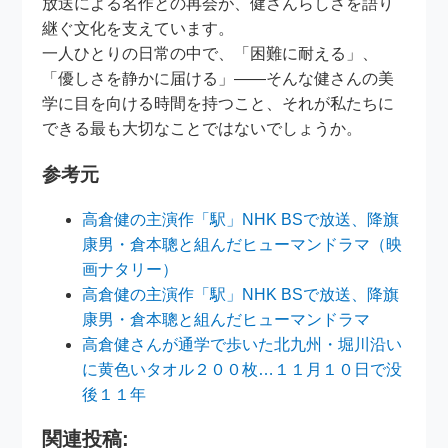
放送による名作との再会が、健さんらしさを語り
継ぐ文化を支えています。
一人ひとりの日常の中で、「困難に耐える」、
「優しさを静かに届ける」――そんな健さんの美
学に目を向ける時間を持つこと、それが私たちに
できる最も大切なことではないでしょうか。
参考元
高倉健の主演作「駅」NHK BSで放送、降旗
康男・倉本聰と組んだヒューマンドラマ（映
画ナタリー）
高倉健の主演作「駅」NHK BSで放送、降旗
康男・倉本聰と組んだヒューマンドラマ
高倉健さんが通学で歩いた北九州・堀川沿い
に黄色いタオル２００枚…１１月１０日で没
後１１年
関連投稿: