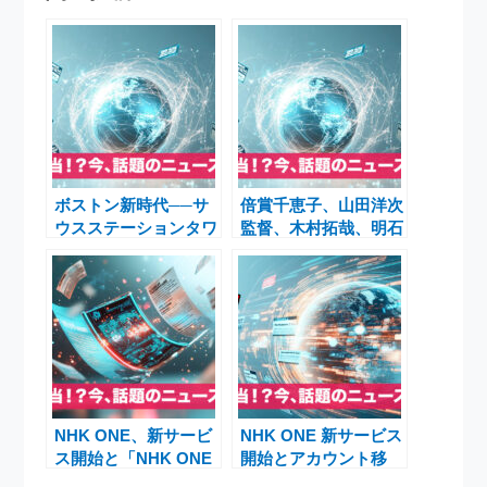
ボストン新時代──サ
倍賞千恵子、山田洋次
ウスステーションタワ
監督、木村拓哉、明石
ーとJPMorgan進出が
家さんま―『TOKYO
描く未来像
タクシー』豪華キャス
ト最新作の全貌
NHK ONE、新サービ
NHK ONE 新サービス
ス開始と「NHK ONE
開始とアカウント移
医療・健康」誕生 ―
行 ふるさと納税ポイ