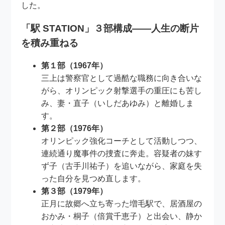
した。
「駅 STATION」３部構成――人生の断片
を積み重ねる
第１部（1967年）
三上は警察官として過酷な職務に向き合いな
がら、オリンピック射撃選手の重圧にも苦し
み、妻・直子（いしだあゆみ）と離婚しま
す。
第２部（1976年）
オリンピック強化コーチとして活動しつつ、
連続通り魔事件の捜査に奔走。容疑者の妹す
ず子（古手川祐子）を追いながら、家庭を失
った自分を見つめ直します。
第３部（1979年）
正月に故郷へ立ち寄った増毛駅で、居酒屋の
おかみ・桐子（倍賞千恵子）と出会い、静か