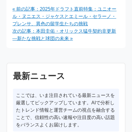
シャモリくん・中村瑞
ント禁止の最新動向
« 前の記事：2025年ドラフト直前特集：ユニオー
季が案内する最新ニュ
ル・ヌニエス・ジャケスとエミール・セラーノ・
ース
プレンサ、異色の留学生たちの挑戦
次の記事：本田圭佑・オリックス猛牛契約非更新
―新たな挑戦と球団の未来 »
最新ニュース
ここでは、いま注目されている最新ニュースを
厳選してピックアップしています。AIで分析し
たトレンド情報と運営チームの視点を融合する
ことで、信頼性の高い速報や注目度の高い話題
をバランスよくお届けします。