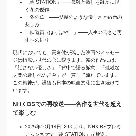
「駅 STATION」――孤独と赦しを静かに描
く冬の傑作
「冬の華」――父親のような優しさと宿命の
悲しみ
「鉄道員（ぽっぽや）」――人生の苦さと再
生への祈り
現代においても、高倉健が残した映画のメッセー
ジは幅広い世代の心に響きます。彼の作品には、
「話さない優しさ」「背中で語る誠意」「孤独な
人間の赦しへの歩み」が一貫して流れています。
この精神が、没後も日本の映画文化に生き続けて
います。
NHK BSでの再放送――名作を世代を超え
て楽しむ
2025年10月14日13:00より、NHK BSプレミ
アムシネマで「駅 STATION」が放送。