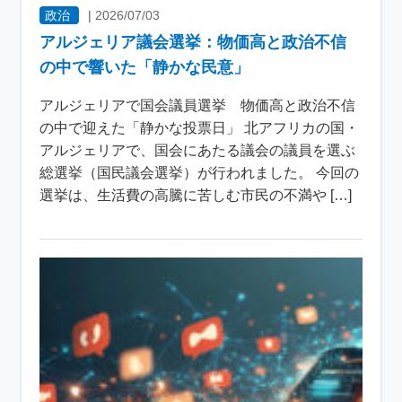
政治
|
2026/07/03
アルジェリア議会選挙：物価高と政治不信
の中で響いた「静かな民意」
アルジェリアで国会議員選挙 物価高と政治不信
の中で迎えた「静かな投票日」 北アフリカの国・
アルジェリアで、国会にあたる議会の議員を選ぶ
総選挙（国民議会選挙）が行われました。 今回の
選挙は、生活費の高騰に苦しむ市民の不満や […]