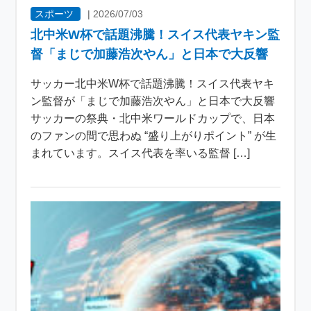
スポーツ
|
2026/07/03
北中米W杯で話題沸騰！スイス代表ヤキン監
督「まじで加藤浩次やん」と日本で大反響
サッカー北中米W杯で話題沸騰！スイス代表ヤキ
ン監督が「まじで加藤浩次やん」と日本で大反響
サッカーの祭典・北中米ワールドカップで、日本
のファンの間で思わぬ “盛り上がりポイント” が生
まれています。スイス代表を率いる監督 […]