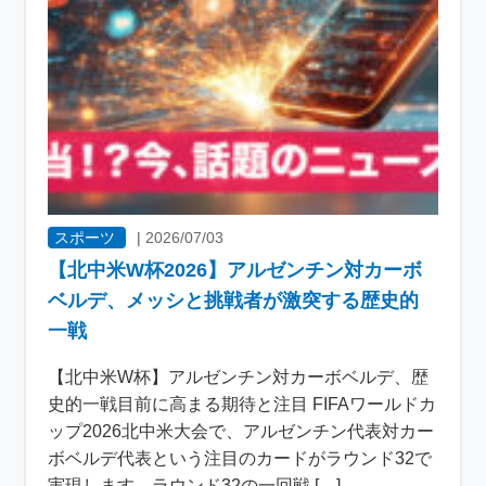
スポーツ
|
2026/07/03
【北中米W杯2026】アルゼンチン対カーボ
ベルデ、メッシと挑戦者が激突する歴史的
一戦
【北中米W杯】アルゼンチン対カーボベルデ、歴
史的一戦目前に高まる期待と注目 FIFAワールドカ
ップ2026北中米大会で、アルゼンチン代表対カー
ボベルデ代表という注目のカードがラウンド32で
実現します。ラウンド32の一回戦 […]