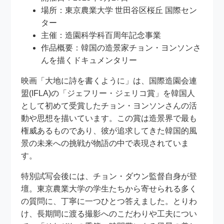
場所：東京農業大学 世田谷区桜丘 国際セン
ター
主催：造園科学科百周年記念事業
作品概要：韓国の造景家チョン・ヨンソンさ
んを描くドキュメンタリー
映画「大地に詩を書くように」は、国際造園会連
盟(IFLA)の「ジェフリー・ジェリコ賞」を韓国人
として初めて受賞したチョン・ヨンソンさんの活
動や思想を描いています。この賞は造景界で最も
権威あるものであり、彼が追求してきた韓国的風
景の未来への挑戦が物語の中で表現されていま
す。
特別試写会後には、チョン・ダウン監督自身が登
壇。東京農業大学の学生たちから寄せられる多く
の質問に、丁寧に一つひとつ答えました。とりわ
け、長期間に渡る撮影へのこだわりや工夫につい