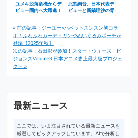
ユメキ脱落危機からデ
北窓絢音、日本代表デ
ビュー圏内へ大躍進！
ビューと新鍋理沙の背
『ボイプラ2』ファイ
番号継承――SAGA久
ナリスト16名決定と
光スプリングス新時代
« 前の記事：ジーユー×パペットスンスン初コラ
若元春の相撲
の幕開け
ボ！ふわふわカーディガンやぬいぐるみポーチが
登場【2025年秋】
次の記事：石田彰が参加！スター・ウォーズ：ビ
ジョンズVolume3 日本アニメ史上最大級プロジェ
クト »
最新ニュース
ここでは、いま注目されている最新ニュースを
厳選してピックアップしています。AIで分析し