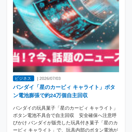
ビジネス
|
2026/07/03
バンダイ「星のカービィ キャライト」ボタ
ン電池膨張で約24万個自主回収
バンダイの玩具菓子「星のカービィ キャライト」
ボタン電池不具合で自主回収 安全確保へ注意呼
びかけ バンダイが販売した玩具付き菓子「星のカ
ービィ キャライト」で、玩具内部のボタン電池が