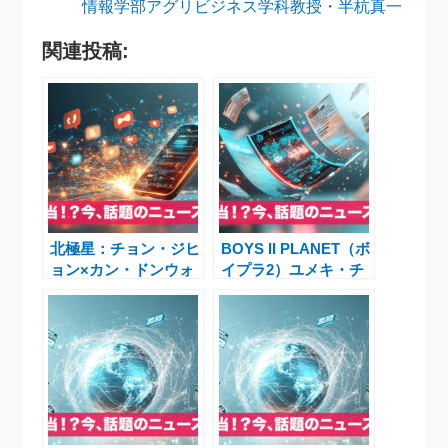
情報学部アグリビジネス学科教授・半杭真一
関連投稿:
北極星：チョン・ジヒ
BOYS II PLANET（ボ
ョン×カン・ドンウォ
イプラ2）ユメキ・チ
ン、注目の韓国ドラマ
ョン・イジョン・サン
徹底解説と最新キャン
ウォン×ジアハオ最終
ペーン情報
章特集