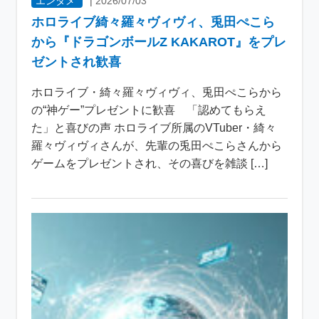
エンタメ
|
2026/07/03
ホロライブ綺々羅々ヴィヴィ、兎田ぺこら
から『ドラゴンボールZ KAKAROT』をプレ
ゼントされ歓喜
ホロライブ・綺々羅々ヴィヴィ、兎田ぺこらから
の“神ゲー”プレゼントに歓喜 「認めてもらえ
た」と喜びの声 ホロライブ所属のVTuber・綺々
羅々ヴィヴィさんが、先輩の兎田ぺこらさんから
ゲームをプレゼントされ、その喜びを雑談 […]