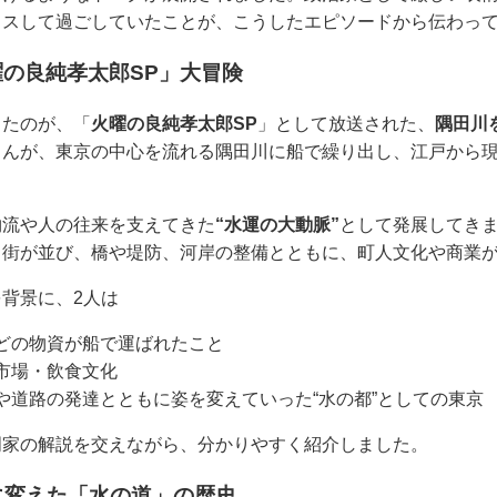
クスして過ごしていたことが、こうしたエピソードから伝わっ
の良純孝太郎SP」大冒険
ったのが、「
火曜の良純孝太郎SP
」として放送された、
隅田川
んが、東京の中心を流れる隅田川に船で繰り出し、江戸から現
物流や人の往来を支えてきた
“水運の大動脈”
として発展してき
る街が並び、橋や堤防、河岸の整備とともに、町人文化や商業
背景に、2人は
どの物資が船で運ばれたこと
市場・飲食文化
や道路の発達とともに姿を変えていった“水の都”としての東京
門家の解説を交えながら、分かりやすく紹介しました。
に変えた「水の道」の歴史