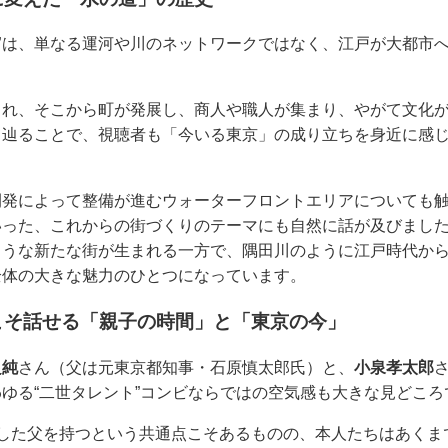
”
は、単なる運河や川のネットワークではなく、江戸が大都市
まれ、そこから町が発展し、商人や職人が集まり、やがて文化
て辿ることで、視聴者も「今いる東京」の成り立ちを身近に感
開発によって整備が進むウォーターフロントエリアについても
いった、これからの街づくりのテーマにも自然に話が及びまし
ような新たな街が生まれる一方で、隅田川のように江戸時代か
全体の大きな魅力のひとつになっています。
こそ話せる「親子の時間」と「東京の今」
良純
さん（父は元東京都知事・石原慎太郎氏）と、
小泉孝太郎
ゆる“二世タレント”コンビならではの空気感も大きな見どころ
残した父を持つという共通点こそあるものの、本人たちはあくま