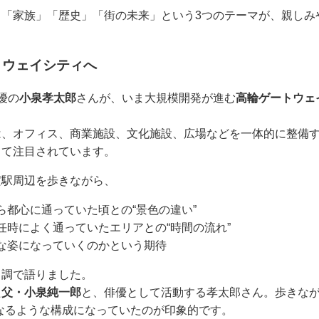
、「家族」「歴史」「街の未来」という3つのテーマが、親しみ
トウェイシティへ
優の
小泉孝太郎
さんが、いま大規模開発が進む
高輪ゲートウェ
は、オフィス、商業施設、文化施設、広場などを一体的に整備
して注目されています。
だ駅周辺を歩きながら、
ら都心に通っていた頃との“景色の違い”
任時によく通っていたエリアとの“時間の流れ”
な姿になっていくのかという期待
口調で語りました。
た
父・小泉純一郎
と、俳優として活動する孝太郎さん。歩きなが
なるような構成になっていたのが印象的です。