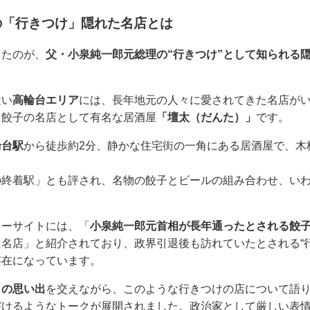
の「行きつけ」隠れた名店とは
ったのが、
父・小泉純一郎元総理の“行きつけ”として知られる
近い
高輪台エリア
には、長年地元の人々に愛されてきた名店が
、餃子の名店として有名な居酒屋
「壇太（だんた）」
です。
輪台駅
から徒歩約2分、静かな住宅街の一角にある居酒屋で、木
の終着駅」とも評され、名物の餃子とビールの組み合わせ、い
。
ューサイトには、「
小泉純一郎元首相が長年通ったとされる餃
名店」と紹介されており、政界引退後も訪れていたとされる“
存在になっています。
との思い出
を交えながら、このような行きつけの店について語
づけるようなトークが展開されました。政治家として厳しい表