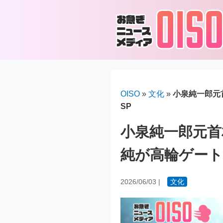
OISO
»
文化
»
小泉純一郎元
SP
小泉純一郎元首
純が高輪ゲート
2026/06/03
|
文化