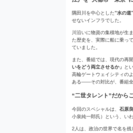
隅田川を中心とした
“水の道
せないインフラでした。
川沿いに物資の集積地が生
た歴史を、実際に船に乗っ
ていました。
また、番組では、現代の再
いをどう両立させるか」
と
高輪ゲートウェイシティの
ある——その対比が、番組
“二世タレント”だから
今回のスペシャルは、
石原
小泉純一郎氏）という、いわ
2人は、政治の世界で名を