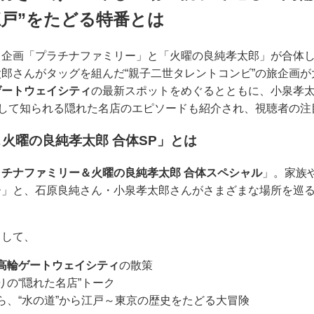
江戸”をたどる特番とは
ィ企画「プラチナファミリー」と「火曜の良純孝太郎」が合体
郎さんがタッグを組んだ“親子二世タレントコンビ”の旅企画
ゲートウェイシティ
の最新スポットをめぐるとともに、小泉孝
として知られる隠れた名店のエピソードも紹介され、視聴者の注
火曜の良純孝太郎 合体SP」とは
ラチナファミリー＆火曜の良純孝太郎 合体スペシャル
」。家族
ー」と、石原良純さん・小泉孝太郎さんがさまざまな場所を巡
として、
高輪ゲートウェイシティ
の散策
の“隠れた名店”トーク
ら、“水の道”から江戸～東京の歴史をたどる大冒険