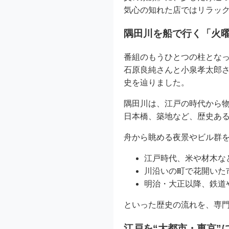
気心の知れた店ではリラッ
隅田川を船で行く「火曜
番組のもうひとつの柱とな
石原良純さんと小泉孝太郎さ
史を辿りました。
隅田川は、江戸の時代から
日本橋、築地など、歴史あ
舟から眺める夜景やビル群を
江戸時代、米や材木な
川沿いの町で花開いた
明治・大正以降、鉄道
といった歴史の流れを、専
江戸を“大都市・東京”