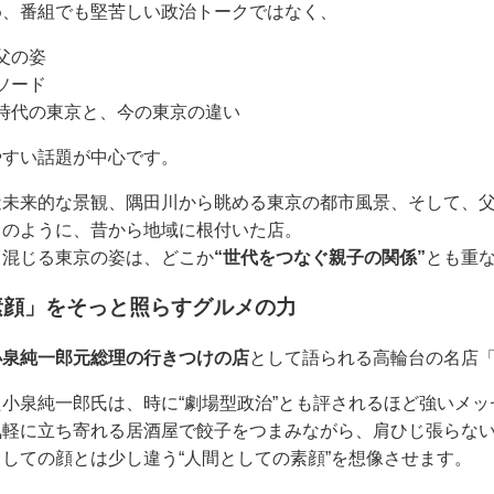
め、番組でも堅苦しい政治トークではなく、
父の姿
ソード
時代の東京と、今の東京の違い
やすい話題が中心です。
近未来的な景観、隅田川から眺める東京の都市風景、そして、
」
のように、昔から地域に根付いた店。
り混じる東京の姿は、どこか
“世代をつなぐ親子の関係”
とも重
素顔」をそっと照らすグルメの力
小泉純一郎元総理の行きつけの店
として語られる高輪台の名店
小泉純一郎氏は、時に“劇場型政治”とも評されるほど強いメ
気軽に立ち寄れる居酒屋で餃子をつまみながら、肩ひじ張らな
しての顔とは少し違う“人間としての素顔”を想像させます。