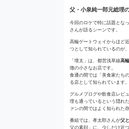
父・小泉純一郎元総理
今回のロケで特に話題とな
さんが語るシーンです。
高輪ゲートウェイからほど
つとして知られているのが
「壇太」は、都営浅草線
高
徴の小さなお店です。
食通の間では「美食家たち
る店として知られています
グルメブログや飲食店レビ
理も通っているという隠れた
ァンの間ではよく知られた
番組では、孝太郎さんが
父
父の素顔」に、少しだけ近