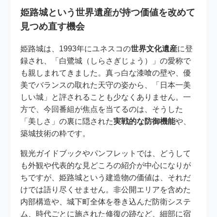
姫路城という世界遺産が持つ価値を改めて
見つめ直す機会
姫路城は、1993年にユネスコの
世界文化遺産
に登
録され、「白鷺城（しらさぎじょう）」の愛称で
も親しまれてきました。真っ白な漆喰の壁や、優
美でバランスの取れた天守の姿から、「日本一美
しい城」と評されることも少なくありません。一
方で、今回番組が焦点を当てるのは、そうした
「美しさ」の裏に隠された
実戦的な防御機能
や、
築城技術の粋です。
観光ガイドブックやパンフレットでは、どうして
も外観や代表的な見どころの紹介が中心になりが
ちですが、姫路城という建造物の価値は、それだ
けでは語り尽くせません。非公開エリアを含めた
内部構造や、城下町全体を巻き込んだ防衛システ
ム、時代ごとに施された修復の跡など、細部に宿