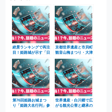
絶景ランキングで再注
京都世界遺産と市貝町
目！姫路城が示す「日
観音山梅まつり・大津
本一美しい城」の実力
和菓子庭園梅まつりの
春ニュース
第76回姫路お城まつ
世界遺産・白川郷で広
り「姫路大名行列」参
がる観光公害と継承の
加者募集｜世界遺産・
悩み――インバウンド