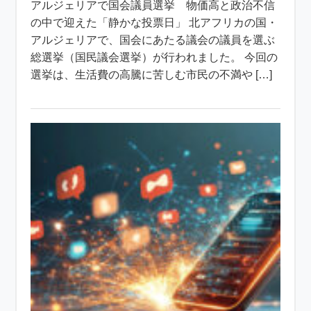
アルジェリアで国会議員選挙 物価高と政治不信
の中で迎えた「静かな投票日」 北アフリカの国・
アルジェリアで、国会にあたる議会の議員を選ぶ
総選挙（国民議会選挙）が行われました。 今回の
選挙は、生活費の高騰に苦しむ市民の不満や […]