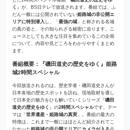
く
』が、BS日テレで放送されます。番組では、ふ
だん一般には公開されていない
姫路城の非公開エ
リアに特別潜入
し、「
最強の城
」と称される名城
の真の姿と、その知られざる秘密に迫ります。ニ
ュースとしても大きな注目を集めているこの企画
について、内容や見どころをわかりやすくまとめ
ます。
番組概要：『磯田道史の歴史をゆく』姫路
城2時間スペシャル
今回放送されるのは、歴史学者・磯田道史さんが
日本各地の歴史スポットを訪ね、現地取材を通し
て日本史の魅力をひも解いていくシリーズ『
磯田
道史の歴史をゆく
』の
2時間スペシャル
です。テー
マは「
世界遺産・姫路城の真実
」。番組の最大の
特徴は、これまで一般にはほとんど紹介されてこ
なかった
姫路城の非公開エリアにカメラが入る
点