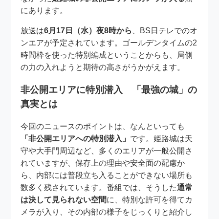
にあります。
放送は
6月17日（水）夜8時から
、BS日テレでのオ
ンエアが予定されています。ゴールデンタイムの2
時間枠を使った特別編成ということからも、局側
の力の入れようと期待の高さがうかがえます。
非公開エリアに特別潜入 「最強の城」の
真実とは
今回のニュースのポイントは、なんといっても
「非公開エリアへの特別潜入」
です。姫路城は天
守や大手門周辺など、多くのエリアが一般公開さ
れていますが、保存上の理由や安全面の配慮か
ら、内部には普段立ち入ることができない場所も
数多く残されています。番組では、そうした
通常
は決して見られない空間
に、特別な許可を得てカ
メラが入り、その内部の様子をじっくりと紹介し