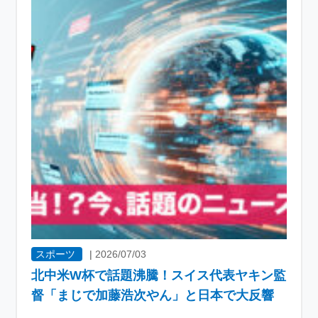
スポーツ
|
2026/07/03
北中米W杯で話題沸騰！スイス代表ヤキン監
督「まじで加藤浩次やん」と日本で大反響