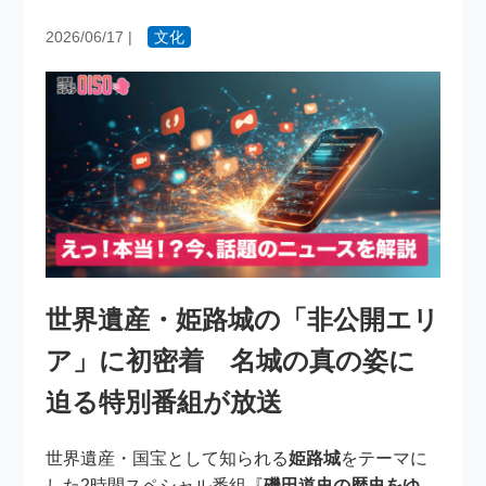
2026/06/17
|
文化
世界遺産・姫路城の「非公開エリ
ア」に初密着 名城の真の姿に
迫る特別番組が放送
世界遺産・国宝として知られる
姫路城
をテーマに
した2時間スペシャル番組『
磯田道史の歴史をゆ