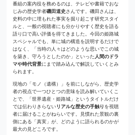
番組の案内役を務めるのは、テレビや書籍でおな
じみの歴史学者
磯田道史
さんです。磯田さんは、
史料の中に埋もれた事実を掘り起こす研究スタイ
ルと、一般の視聴者にも分かりやすく歴史を語る
語り口で高い評価を得てきました。今回の姫路城
スペシャルでも、単に城の構造を説明するだけで
はなく、「当時の人々はどのような思いでこの城
を築き、守ろうとしたのか」といった
人間のドラ
マや時代背景
にまで踏み込んで解説していくとみ
られます。
現地の「モノ（遺構）」を前にしながら、歴史学
者の視点で一つひとつの意味を読み解いていくこ
とで、「世界遺産・姫路城」というタイトルだけ
では伝わりきらない
リアルな歴史の手触り
を視聴
者に届けることがねらいです。見慣れた景観の裏
側にある「真実」が、どのように語られるのかが
最大の見どころです。