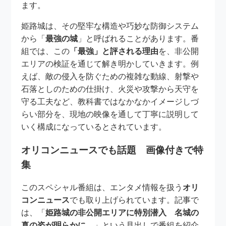
ます。
姫路城は、その堅牢な構造や巧妙な防御システム
から「
最強の城
」と呼ばれることがあります。番
組では、この
「最強」と評される理由
を、非公開
エリアの検証を通じて解き明かしていきます。例
えば、敵の侵入を防ぐための複雑な動線、射撃や
石落としのための仕掛け、火災や攻撃から天守を
守る工夫など、教科書ではなかなかイメージしづ
らい部分を、現地の映像を通して丁寧に説明して
いく構成になっているとされています。
オリコンニュースでも話題 画像付きで特
集
このスペシャル番組は、エンタメ情報を扱う
オリ
コンニュース
でも取り上げられています。記事で
は、「
姫路城の非公開エリアに特別潜入 名城の
真の姿が明らかに…
」という見出しで番組を紹介