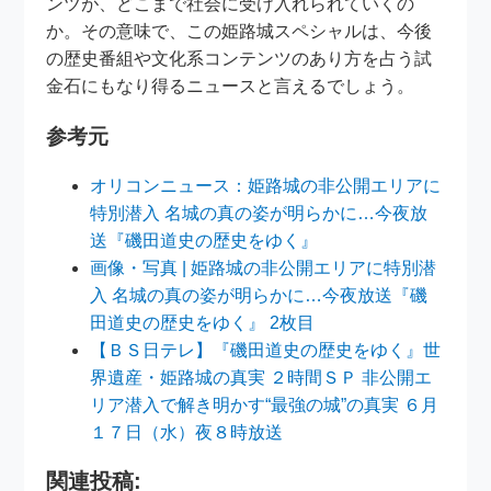
ンツが、どこまで社会に受け入れられていくの
か。その意味で、この姫路城スペシャルは、今後
の歴史番組や文化系コンテンツのあり方を占う試
金石にもなり得るニュースと言えるでしょう。
参考元
オリコンニュース：姫路城の非公開エリアに
特別潜入 名城の真の姿が明らかに…今夜放
送『磯田道史の歴史をゆく』
画像・写真 | 姫路城の非公開エリアに特別潜
入 名城の真の姿が明らかに…今夜放送『磯
田道史の歴史をゆく』 2枚目
【ＢＳ日テレ】『磯田道史の歴史をゆく』世
界遺産・姫路城の真実 ２時間ＳＰ 非公開エ
リア潜入で解き明かす“最強の城”の真実 ６月
１７日（水）夜８時放送
関連投稿: