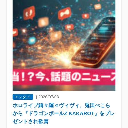
エンタメ
|
2026/07/03
ホロライブ綺々羅々ヴィヴィ、兎田ぺこら
から『ドラゴンボールZ KAKAROT』をプレ
ゼントされ歓喜