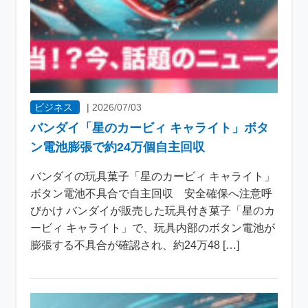
ビジネス
|
2026/07/03
バンダイ「星のカービィ キャライト」ボタ
ン電池膨張で約24万個自主回収
バンダイの玩具菓子「星のカービィ キャライト」
ボタン電池不具合で自主回収 安全確保へ注意呼
びかけ バンダイが販売した玩具付き菓子「星のカ
ービィ キャライト」で、玩具内部のボタン電池が
膨張する不具合が確認され、約24万48 […]