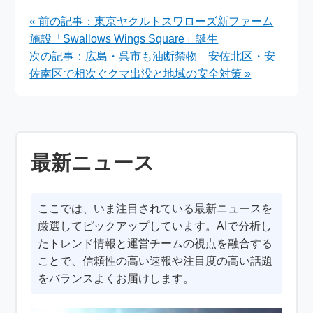
姫路城で江戸時代の行
急増と中国ツアー客減
« 前の記事：東京ヤクルトスワローズ新ファーム
列を体験
少のはざまで
施設「Swallows Wings Square」誕生
次の記事：広島・呉市も油断禁物 安佐北区・安
佐南区で相次ぐクマ出没と地域の安全対策 »
最新ニュース
ここでは、いま注目されている最新ニュースを
厳選してピックアップしています。AIで分析し
たトレンド情報と運営チームの視点を融合する
ことで、信頼性の高い速報や注目度の高い話題
をバランスよくお届けします。