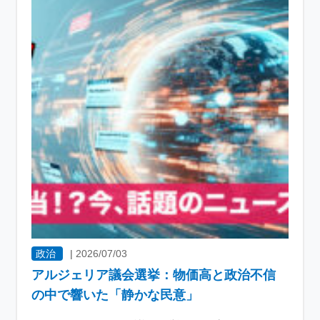
政治
|
2026/07/03
アルジェリア議会選挙：物価高と政治不信
の中で響いた「静かな民意」