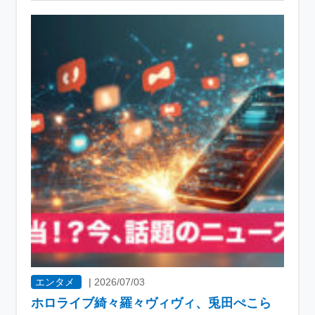
エンタメ
|
2026/07/03
ホロライブ綺々羅々ヴィヴィ、兎田ぺこら