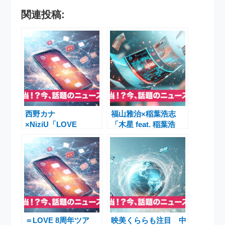
関連投稿:
西野カナ
福山雅治×稲葉浩志
×NiziU「LOVE
「木星 feat. 稲葉浩
BEAT」 極彩色Y2Kな
志」映画ラストマン主
MVと音楽番組出演で
題歌が“新クリスマス
話題沸騰
定番曲”候補に
＝LOVE 8周年ツア
映美くららも注目 中