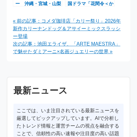
ー 沖縄・宮城・山梨
国ドラマ「花間令＜か
公演のチケット受付情
かんれい＞～Lost in
報まとめ｜イコラブ
Love～」がBS12で放
« 前の記事：コメダ珈琲店「カリー祭り」2026年
8th ANNIVERSARY
送開始
新作カリーナンドッグ＆アサイーミックスラッシ
PREMIUM TOUR
ー登場
次の記事：池田エライザ、「ARTE MAESTRA」
で魅せたダミアーニ×名画ジュエリーの世界 »
最新ニュース
ここでは、いま注目されている最新ニュースを
厳選してピックアップしています。AIで分析し
たトレンド情報と運営チームの視点を融合する
ことで、信頼性の高い速報や注目度の高い話題