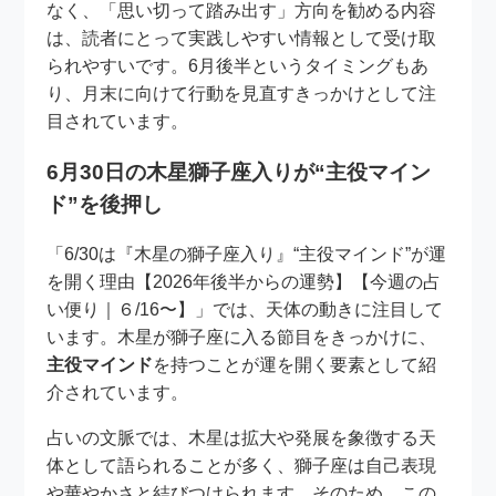
なく、「思い切って踏み出す」方向を勧める内容
は、読者にとって実践しやすい情報として受け取
られやすいです。6月後半というタイミングもあ
り、月末に向けて行動を見直すきっかけとして注
目されています。
6月30日の木星獅子座入りが“主役マイン
ド”を後押し
「6/30は『木星の獅子座入り』“主役マインド”が運
を開く理由【2026年後半からの運勢】【今週の占
い便り｜６/16〜】」では、天体の動きに注目して
います。木星が獅子座に入る節目をきっかけに、
主役マインド
を持つことが運を開く要素として紹
介されています。
占いの文脈では、木星は拡大や発展を象徴する天
体として語られることが多く、獅子座は自己表現
や華やかさと結びつけられます。そのため、この