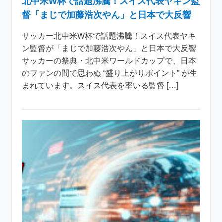
北中米W杯で話題沸騰！スイス代表ヤキン監
督「まじで加藤浩次やん」と日本で大反響
サッカー北中米W杯で話題沸騰！スイス代表ヤキ
ン監督が「まじで加藤浩次やん」と日本で大反響
サッカーの祭典・北中米ワールドカップで、日本
のファンの間で思わぬ “盛り上がりポイント” が生
まれています。スイス代表を率いる監督 […]