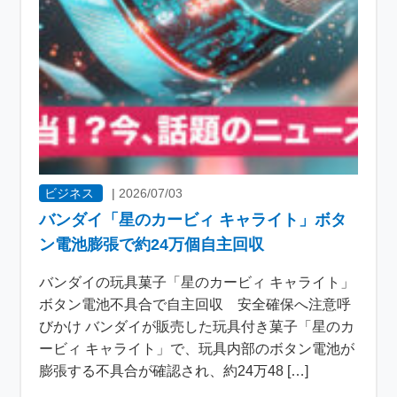
ビジネス
|
2026/07/03
バンダイ「星のカービィ キャライト」ボタ
ン電池膨張で約24万個自主回収
バンダイの玩具菓子「星のカービィ キャライト」
ボタン電池不具合で自主回収 安全確保へ注意呼
びかけ バンダイが販売した玩具付き菓子「星のカ
ービィ キャライト」で、玩具内部のボタン電池が
膨張する不具合が確認され、約24万48 […]