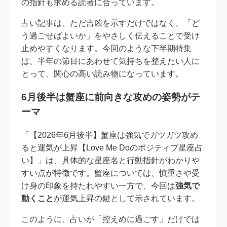
の指針も求める読者に合っています。
占い記事は、ただ吉凶を示すだけではなく、「ど
う過ごせばよいか」をやさしく伝えることで受け
止めやすくなります。今回のような下半期特集
は、半年の節目にあわせて気持ちを整えたい人に
とって、関心の高い読み物になっています。
6月後半は蟹座に前向きな攻めの姿勢がテ
ーマ
「【2026年6月後半】蟹座は強気でガツガツ攻め
ると運気が上昇【Love Me Doのポジティブ星座占
い】」は、具体的な星座名と行動指針がわかりや
すい点が特徴です。蟹座については、慎重さや受
け身の印象を持たれやすい一方で、今回は
強気で
動くこと
が運気上昇の鍵として示されています。
このように、占いが「控えめに過ごす」だけでは