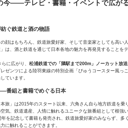
の今――テレビ・書籍・イベントで広が
が紡ぐ鉄道と酒の物語
ての顔はもちろん、鉄道旅愛好家、そして音楽家としても高い
」は、酒と鉄道を通じて日本各地の魅力を再発見することをテ
さらに広がり、
松浦鉄道での「隣駅まで200m」ノーカット放送
プレゼンツによる陸羽東線の特別企画「びゅうコースター風っ
場しています。
――番組と書籍でめぐる日本
本旅」は2015年のスタート以来、六角さん自ら地方鉄道を乗
の空気、鉄道遺産、人情に触れるユニークな旅番組として根強
の10周年を記念して書籍も発売され、鉄道旅愛好家のみならず、
魅力に触れることができます。