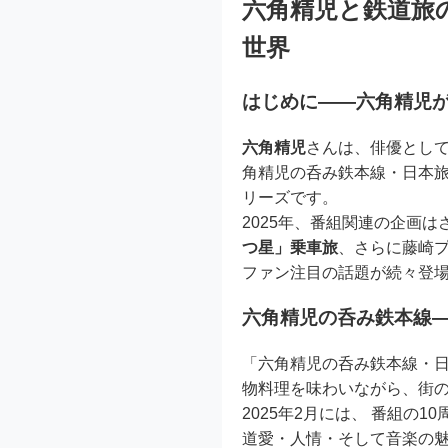
六角精児と鉄道旅
世界
はじめに――六角精児
六角精児
さんは、俳優とし
角精児の呑み鉄本線・日本旅
リーズです。
2025年、番組関連の企画は
つ星」乗車旅
、さらに藤崎
ファン注目の話題が続々登
六角精児の呑み鉄本線
「六角精児の呑み鉄本線・日
物料理を味わいながら、街
2025年2月には、 番組
道愛・人情・そして音楽の