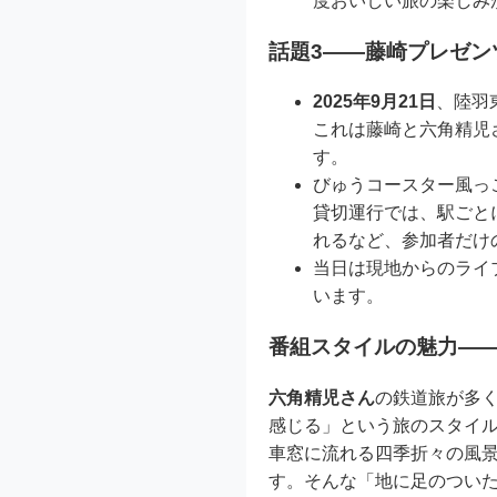
度おいしい旅の楽しみ
話題3――藤崎プレゼ
2025年9月21日
、陸羽
これは藤崎と六角精児
す。
びゅうコースター風っ
貸切運行では、駅ごと
れるなど、参加者だけ
当日は現地からのライ
います。
番組スタイルの魅力―
六角精児さん
の鉄道旅が多
感じる」という旅のスタイ
車窓に流れる四季折々の風
す。そんな「地に足のつい