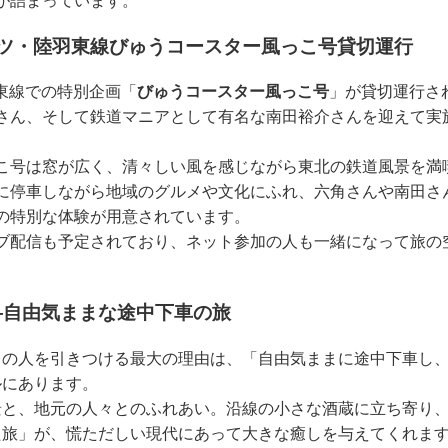
が詰まっています。
ンツ・陸羽東線びゅうコースター風っこ号貸切運行
東線での特別企画「
びゅうコースター風っこ号
」が貸切運行さ
さん、そして鉄道マニアとして有名な南田裕介さんを迎えて実
こ号は窓が広く、清々しい風を感じながら東北の鉄道風景を満
に停車しながら地域のグルメや文化にふれ、六角さんや南田さ
の特別な体験が用意されています。
ブ配信も予定されており、ネット参加の人も一緒になって旅の
―自由気ままな途中下車の旅
くの人を引きつける最大の理由は、「自由気ままに途中下車し
ルにあります。
景と、地元の人々とのふれあい。沿線の小さな酒蔵に立ち寄り
た旅」が、慌ただしい現代にあって大きな癒しを与えてくれま