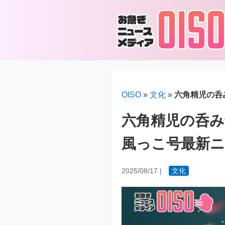
OISO
»
文化
»
六角精児の呑
六角精児の呑み
風っこ号最新ニ
2025/08/17
|
文化