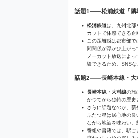
話題1――松浦鉄道「隣
松浦鉄道
は、九州北部
カットで体感できる企
この距離感は都市部で
間関係が浮かび上がっ
ノーカット放送によっ
験できるため、SNS
話題2――長崎本線・大
長崎本線・大村線
の旅
かつてから独特の歴史
さらに話題なのが、新
ふたつ星は居心地の良
ながら地酒を味わい、
番組や書籍では、駅ご