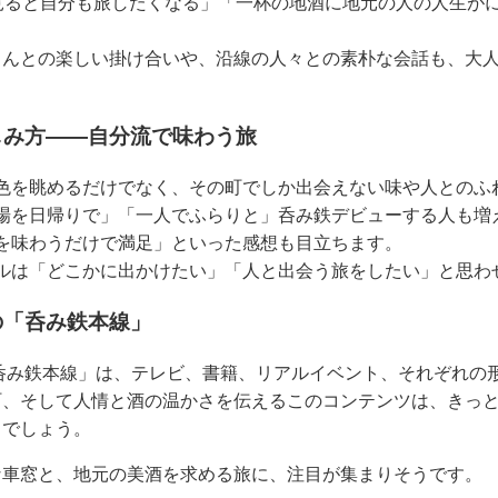
見ると自分も旅したくなる」「一杯の地酒に地元の人の人生が
さんとの楽しい掛け合いや、沿線の人々との素朴な会話も、大
しみ方――自分流で味わう旅
色を眺めるだけでなく、その町でしか出会えない味や人とのふ
場を日帰りで」「一人でふらりと」呑み鉄デビューする人も増
を味わうだけで満足」といった感想も目立ちます。
ルは「どこかに出かけたい」「人と出会う旅をしたい」と思わ
の「呑み鉄本線」
呑み鉄本線」は、テレビ、書籍、リアルイベント、それぞれの
町、そして人情と酒の温かさを伝えるこのコンテンツは、きっ
とでしょう。
な車窓と、地元の美酒を求める旅に、注目が集まりそうです。