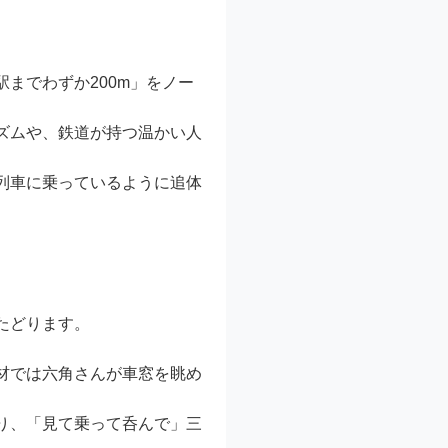
までわずか200m」をノー
ズムや、鉄道が持つ温かい人
列車に乗っているように追体
たどります。
材では六角さんが車窓を眺め
り、「見て乗って呑んで」三