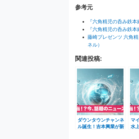
参考元
『六角精児の呑み鉄本
『六角精児の呑み鉄本
藤崎プレゼンツ 六角
ネル）
関連投稿:
ダウンタウンチャンネ
マイ
ル誕生！吉本興業が新
水
時代を切り拓くコンテ
新