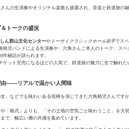
児さんの生演奏やオリジナル楽曲も披露され、音楽と鉄道旅の
ブ＆トークの盛況
しん郡山文化センター
や
トーサイクラシックホール岩手
でスペ
角精児バンドによる生演奏や、六角さんご本人のトーク、スペ
制作秘話が語られます。
チケット完売になるほどの人気で、鉄道旅の魅力に生で触れた
理由――リアルで温かい人間味
の女」などでも味わいある役柄を演じてきた六角精児さんです
」や「格式」よりも、「その土地の空気ごと味わうこと」を大
様まで、幅広い層の共感を集めています。