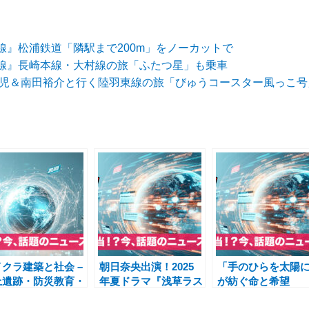
線』松浦鉄道「隣駅まで200m」をノーカットで
線』長崎本線・大村線の旅「ふたつ星」も乗車
精児＆南田裕介と行く陸羽東線の旅「びゅうコースター風っこ号」
クラ建築と社会 –
朝日奈央出演！2025
「手のひらを太陽
上遺跡・防災教育・
年夏ドラマ『浅草ラス
が紡ぐ命と希望
作グッズで広がる
ボスおばあちゃん』＆
──NHK朝ドラ『あ