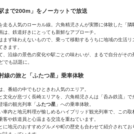
駅まで200m」をノーカットで放送
を走る人気のローカル線。六角精児さんが実際に体験した「隣駅
画は、鉄道好きにとっても新鮮なアプローチ。
はまず味わえないもので、乗って移動するうちに地域の生活リ
てきます。
て、沿線の景色の変化や駅ごとの味わいが、まるで自分がその
などでも話題に。
村線の旅と「ふたつ星」乗車体験
は、番組の中でもひときわ人気のエリア。
と文化が息づく長崎エリアを、六角精児さんは「呑み鉄流」で
登場の観光列車「
ふたつ星
」への乗車体験。
い車内と地元料理が愉しめるハイブリッド観光列車で、この取
乗客や鉄道員と心温まる交流を重ねています。
とに地元のおすすめグルメや町の歴史も合わせて紹介されてお