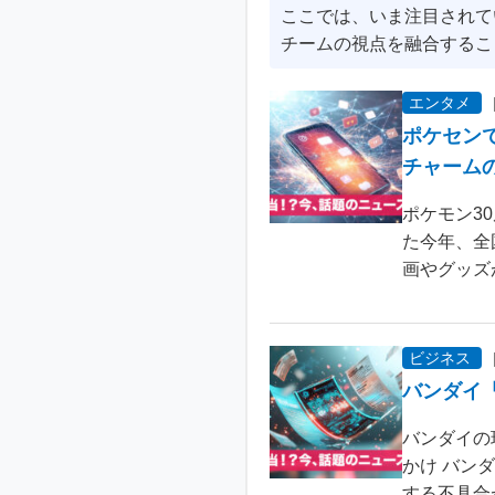
ここでは、いま注目されて
チームの視点を融合するこ
エンタメ
ポケセン
チャーム
ポケモン3
た今年、全
画やグッズ
ビジネス
バンダイ
バンダイの
かけ バン
する不具合が