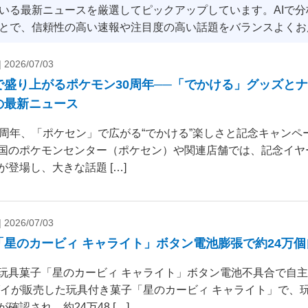
いる最新ニュースを厳選してピックアップしています。AIで
とで、信頼性の高い速報や注目度の高い話題をバランスよくお
|
2026/07/03
で盛り上がるポケモン30周年──「でかける」グッズと
の最新ニュース
0周年、「ポケセン」で広がる“でかける”楽しさと記念キャンペー
国のポケモンセンター（ポケセン）や関連店舗では、記念イヤ
が登場し、大きな話題 […]
|
2026/07/03
「星のカービィ キャライト」ボタン電池膨張で約24万
玩具菓子「星のカービィ キャライト」ボタン電池不具合で自
ダイが販売した玩具付き菓子「星のカービィ キャライト」で、
確認され、約24万48 […]