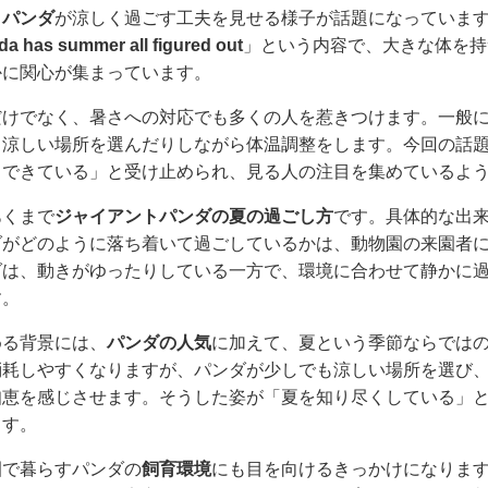
、
パンダ
が涼しく過ごす工夫を見せる様子が話題になっていま
da has summer all figured out
」という内容で、大きな体を持
かに関心が集まっています。
だけでなく、暑さへの対応でも多くの人を惹きつけます。一般
、涼しい場所を選んだりしながら体温調整をします。今回の話
くできている」と受け止められ、見る人の注目を集めているよ
あくまで
ジャイアントパンダの夏の過ごし方
です。具体的な出
ダがどのように落ち着いて過ごしているかは、動物園の来園者
ダは、動きがゆったりしている一方で、環境に合わせて静かに
す。
める背景には、
パンダの人気
に加えて、夏という季節ならでは
消耗しやすくなりますが、パンダが少しでも涼しい場所を選び
知恵を感じさせます。そうした姿が「夏を知り尽くしている」
ます。
園で暮らすパンダの
飼育環境
にも目を向けるきっかけになりま