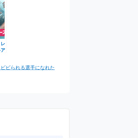
イレ
―ア
ン
「ビビられる選手になれた