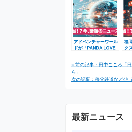
アドベンチャーワール
福
ドが「PANDA LOVE
クス
CLUB」で新時代のパ
BO
ンダ体験を提供 – パ
スト
« 前の記事：田中こころ「
ンダ不在でも続く保護
ブ
ら」
活動への想い
次の記事：秩父鉄道など4社
最新ニュース