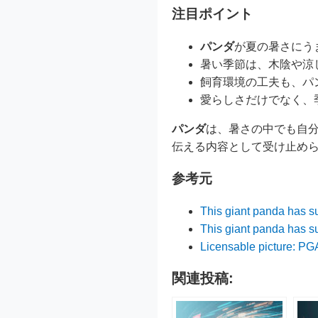
注目ポイント
パンダ
が夏の暑さにう
暑い季節は、木陰や涼
飼育環境の工夫も、パ
愛らしさだけでなく、
パンダ
は、暑さの中でも自
伝える内容として受け止め
参考元
This giant panda has su
This giant panda has su
Licensable picture: PG
関連投稿: