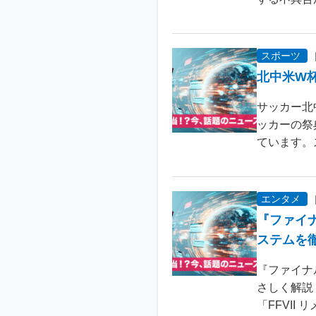
スポーツ
北中米W
サッカー北
ッカーの祭
ています。
エンタメ
『ファイ
ステムを
『ファイナ
さしく解説
「FFVII 