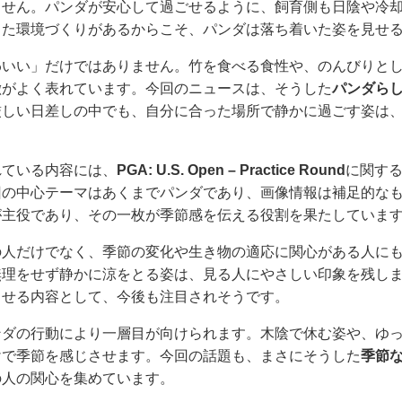
ません。パンダが安心して過ごせるように、飼育側も日陰や冷
した環境づくりがあるからこそ、パンダは落ち着いた姿を見せ
わいい」だけではありません。竹を食べる食性や、のんびりと
徴がよく表れています。今回のニュースは、そうした
パンダら
厳しい日差しの中でも、自分に合った場所で静かに過ごす姿は
れている内容には、
PGA: U.S. Open – Practice Round
に関す
回の中心テーマはあくまでパンダであり、画像情報は補足的な
が主役であり、その一枚が季節感を伝える役割を果たしていま
の人だけでなく、季節の変化や生き物の適応に関心がある人に
無理をせず静かに涼をとる姿は、見る人にやさしい印象を残し
させる内容として、今後も注目されそうです。
ンダの行動により一層目が向けられます。木陰で休む姿や、ゆ
けで季節を感じさせます。今回の話題も、まさにそうした
季節
の人の関心を集めています。