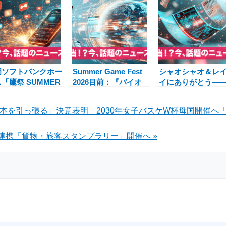
岡ソフトバンクホー
Summer Game Fest
シャオシャオ＆レ
「鷹祭 SUMMER
2026目前：『バイオ
イにありがとう―
OST 2026」Wブー
ハザード レクイエ
トレ上野「PANDA
＆TOKYO MXパ
ム』からGTA 6まで、
CARNIVAL」とパ
日本を引っ張る」決意表明 2030年女子バスケW杯母国開催へ
リックビューイング
最新情報を総まとめ
ダをめぐる今
連携「貨物・旅客スタンプラリー」開催へ »