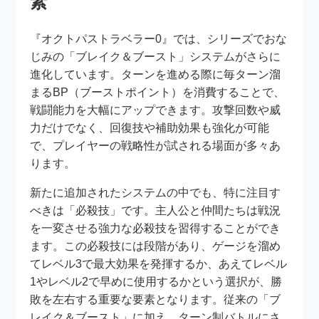
素
『オクトパストラベラー0』では、シリーズでおな
じみの「ブレイク＆ブースト」システムがさらに
進化しています。ターンを進める際に毎ターン溜
まるBP（ブーストポイント）を消費することで、
戦闘能力を大幅にアップできます。攻撃回数や威
力だけでなく、回復技や補助効果も強化が可能
で、プレイヤーの戦略性が試される場面が多々あ
ります。
新たに追加されたシステムの中でも、特に注目す
べきは「必殺技」です。主人公と仲間たちは戦況
を一変させる強力な必殺技を習得することができ
ます。この必殺技には段階があり、ゲージを溜め
てレベル3で最大効果を発揮するか、あえてレベル
1やレベル2で早めに使用するかという選択が、勝
敗を左右する重要な要素となります。従来の「ブ
レイク＆ブースト」に加え、ターン制バトルにさ