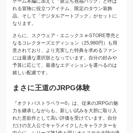
ゲーム本編に加えて「旅立ち祝福パック」と呼ば
れる冒険に役立つアイテム、限定のタウン装飾
品、そして「デジタルアートブック」がセットに
なります。
さらに、スクウェア・エニックス e-STORE専売と
なるコレクターズエディション（25,980円）も用
意されており、より充実した特典を求めるファン
には最適な選択肢となっています。自分の好みや
予算に応じて、最適なエディションを選べるのは
嬉しい配慮です。
まさに王道のJRPG体験
『オクトパストラベラー0』は、従来のJRPGの魅
力を継承しながらも、新しい試みを大胆に取り入
れた意欲作として高い評価を受けています。自分
だけの主人公でキャラメイクしたキャラクターを
中心に、シリーズ第1作と同じオルステラ大陸の過