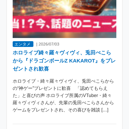
エンタメ
|
2026/07/03
ホロライブ綺々羅々ヴィヴィ、兎田ぺこら
から『ドラゴンボールZ KAKAROT』をプレ
ゼントされ歓喜
ホロライブ・綺々羅々ヴィヴィ、兎田ぺこらから
の“神ゲー”プレゼントに歓喜 「認めてもらえ
た」と喜びの声 ホロライブ所属のVTuber・綺々
羅々ヴィヴィさんが、先輩の兎田ぺこらさんから
ゲームをプレゼントされ、その喜びを雑談 […]