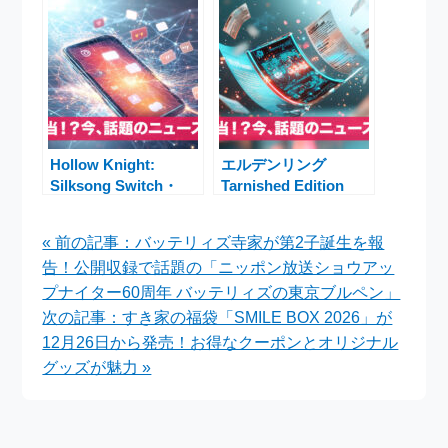
む家庭の購入判断ポイ
の販売・抽選・注目ポ
ント
イント総まとめ
Hollow Knight:
エルデンリング
Silksong Switch・
Tarnished Edition
Switch 2最新情報と比
Switch2版、2026年に
較進化解説
発売延期 ─ 延期理由
« 前の記事：バッテリィズ寺家が第2子誕生を報
や最新情報まとめ
告！公開収録で話題の「ニッポン放送ショウアッ
プナイター60周年 バッテリィズの東京ブルペン」
次の記事：すき家の福袋「SMILE BOX 2026」が
12月26日から発売！お得なクーポンとオリジナル
グッズが魅力 »