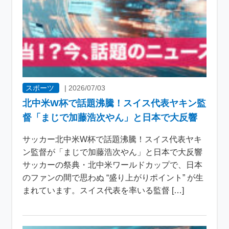
スポーツ
|
2026/07/03
北中米W杯で話題沸騰！スイス代表ヤキン監
督「まじで加藤浩次やん」と日本で大反響
サッカー北中米W杯で話題沸騰！スイス代表ヤキ
ン監督が「まじで加藤浩次やん」と日本で大反響
サッカーの祭典・北中米ワールドカップで、日本
のファンの間で思わぬ “盛り上がりポイント” が生
まれています。スイス代表を率いる監督 […]