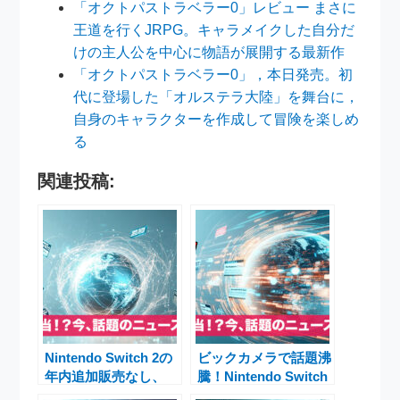
「オクトパストラベラー0」レビュー まさに
王道を行くJRPG。キャラメイクした自分だ
けの主人公を中心に物語が展開する最新作
「オクトパストラベラー0」，本日発売。初
代に登場した「オルステラ大陸」を舞台に，
自身のキャラクターを作成して冒険を楽しめ
る
関連投稿:
Nintendo Switch 2の
ビックカメラで話題沸
年内追加販売なし、
騰！Nintendo Switch
10万円超の出費に悩
2＆ポケモンZAセット