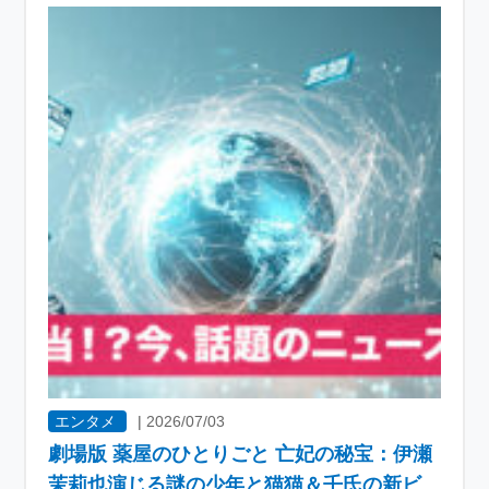
エンタメ
|
2026/07/03
劇場版 薬屋のひとりごと 亡妃の秘宝：伊瀬
茉莉也演じる謎の少年と猫猫＆壬氏の新ビ