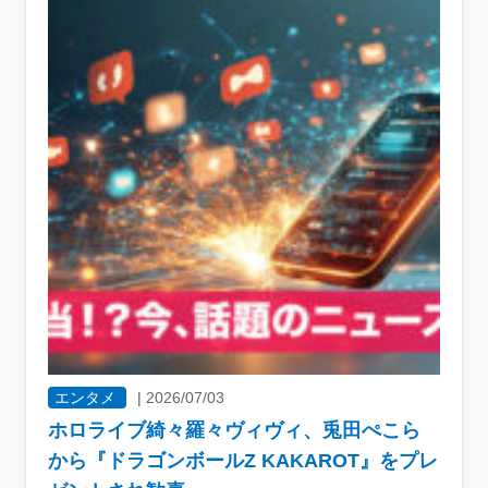
エンタメ
|
2026/07/03
ホロライブ綺々羅々ヴィヴィ、兎田ぺこら
から『ドラゴンボールZ KAKAROT』をプレ