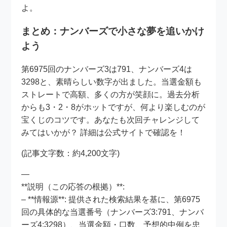
よ。
まとめ：ナンバーズで小さな夢を追いかけ
よう
第6975回のナンバーズ3は791、ナンバーズ4は
3298と、素晴らしい数字が出ました。当選金額も
ストレートで高額、多くの方が笑顔に。過去分析
からも3・2・8がホットですが、何より楽しむのが
宝くじのコツです。あなたも次回チャレンジして
みてはいかが？ 詳細は公式サイトで確認を！
(記事文字数：約4,200文字)
—
**説明（この応答の根拠）**:
– **情報源**: 提供された検索結果を基に、第6975
回の具体的な当選番号（ナンバーズ3:791、ナンバ
ーズ4:3298）、当選金額・口数、予想的中例を忠