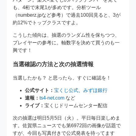
も、4桁で末尾1が多めです。分析ツール
（numberz.jpなど参考）で過去100回見ると、3が
約12%でトップクラスですよ。
こうした傾向は、抽選のランダム性を保ちつつ、
プレイヤーの参考に。軸数字を決めて買うのも一
興です！
当選確認の方法と次の抽選情報
当選したかも？ と思ったら、すぐに確認を！
公式サイト：
宝くじ公式
、
みずほ銀行
速報：
ts4-net.com
など
ライブ：
宝くじドリームセンター配信
次の抽選は明日5月5日（火）。平日毎日楽しめま
す。佐賀県ニュースでも第6972回の画像が話題で
すが、今回も写真付きで公式発表を待ってます