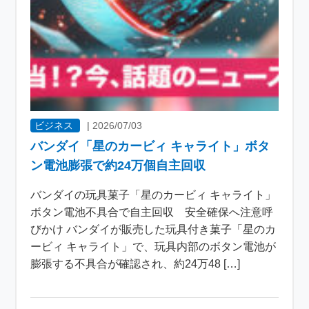
ビジネス
|
2026/07/03
バンダイ「星のカービィ キャライト」ボタ
ン電池膨張で約24万個自主回収
バンダイの玩具菓子「星のカービィ キャライト」
ボタン電池不具合で自主回収 安全確保へ注意呼
びかけ バンダイが販売した玩具付き菓子「星のカ
ービィ キャライト」で、玩具内部のボタン電池が
膨張する不具合が確認され、約24万48 […]