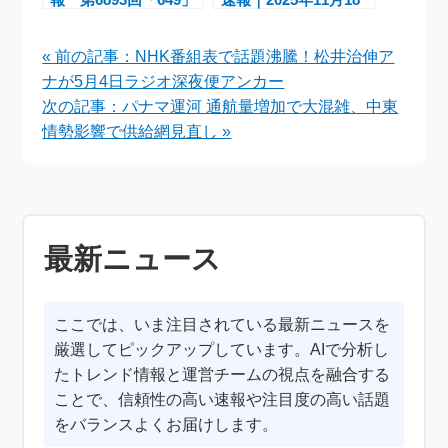
と第6891回「696」の
日抽選結果・当選金
結果と傾向
額・過去傾向分析
« 前の記事：NHK番組表で話題沸騰！松井治伸ア
ナが5月4日ラジオ深夜便アンカー
次の記事：パナマ運河 通航量増加で大混雑、中東
情勢影響で供給網見直し »
最新ニュース
ここでは、いま注目されている最新ニュースを
厳選してピックアップしています。AIで分析し
たトレンド情報と運営チームの視点を融合する
ことで、信頼性の高い速報や注目度の高い話題
をバランスよくお届けします。