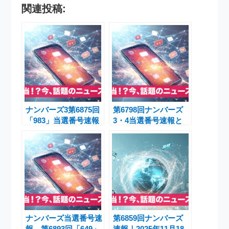
関連投稿:
ナンバーズ3第6875回
第6798回ナンバーズ
「983」当選番号速報
3・4当選番号速報と
と第6868〜6869回の
解説｜2025年8月25日
結果解説ニュース
抽選結果ニュース【宝
くじ】
ナンバーズ当選番号速
第6859回ナンバーズ
報 第6893回「649」
速報｜2025年11月18