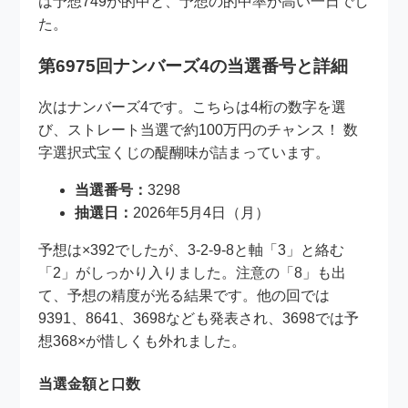
は予想749が的中と、予想の的中率が高い一日でし
た。
第6975回ナンバーズ4の当選番号と詳細
次はナンバーズ4です。こちらは4桁の数字を選
び、ストレート当選で約100万円のチャンス！ 数
字選択式宝くじの醍醐味が詰まっています。
当選番号：
3298
抽選日：
2026年5月4日（月）
予想は×392でしたが、3-2-9-8と軸「3」と絡む
「2」がしっかり入りました。注意の「8」も出
て、予想の精度が光る結果です。他の回では
9391、8641、3698なども発表され、3698では予
想368×が惜しくも外れました。
当選金額と口数