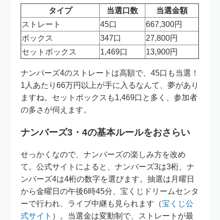
タイプ
当選口数
当選金額
ストレート
45口
667,300円
ボックス
347口
27,800円
セットボックス
1,469口
13,900円
ナンバーズ4のストレートは高額で、45口も当選！
1人あたり66万円以上が手に入るなんて、夢があり
ますね。セットボックスも1,469口と多く、参加者
の多さが伺えます。
ナンバーズ3・4の基本ルールをおさらい
せっかくなので、ナンバーズの楽しみ方を改め
て。公式サイトによると、ナンバーズ3は3桁、ナ
ンバーズ4は4桁の数字を選びます。抽選は月曜日
から金曜日の午後6時45分、宝くじドリームセンタ
ーで行われ、ライブ中継も見られます（
宝くじ公
式サイト
）。当選金は変動制で、ストレートが最