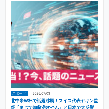
スポーツ
|
2026/07/03
北中米W杯で話題沸騰！スイス代表ヤキン監
督「まじで加藤浩次やん」と日本で大反響