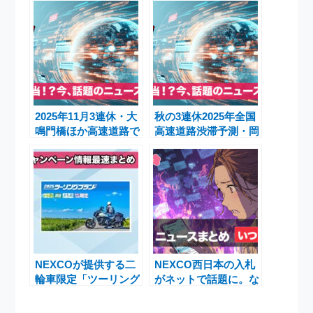
2025年11月3連休・大
秋の3連休2025年全国
鳴門橋ほか高速道路で
高速道路渋滞予測・岡
大渋滞予測、NEXCO
谷JCT工事情報・
西日本・徳島バスが呼
NEXCO西日本最新発
びかけ
表
NEXCOが提供する二
NEXCO西日本の入札
輪車限定「ツーリング
がネットで話題に。な
プラン」でお得に高速
ぜ騒動が起きているの
道路を満喫
か？