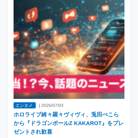
エンタメ
|
2026/07/03
ホロライブ綺々羅々ヴィヴィ、兎田ぺこら
から『ドラゴンボールZ KAKAROT』をプレ
ゼントされ歓喜