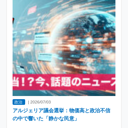
政治
|
2026/07/03
アルジェリア議会選挙：物価高と政治不信
の中で響いた「静かな民意」