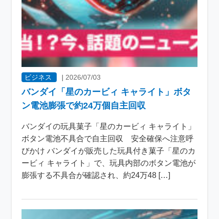
ビジネス
|
2026/07/03
バンダイ「星のカービィ キャライト」ボタ
ン電池膨張で約24万個自主回収
バンダイの玩具菓子「星のカービィ キャライト」
ボタン電池不具合で自主回収 安全確保へ注意呼
びかけ バンダイが販売した玩具付き菓子「星のカ
ービィ キャライト」で、玩具内部のボタン電池が
膨張する不具合が確認され、約24万48 […]