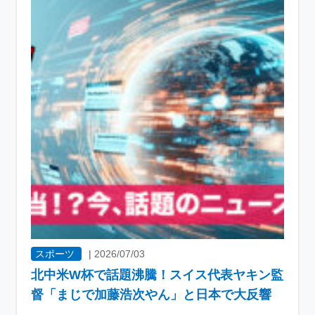
スポーツ
|
2026/07/03
北中米W杯で話題沸騰！スイス代表ヤキン監
督「まじで加藤浩次やん」と日本で大反響