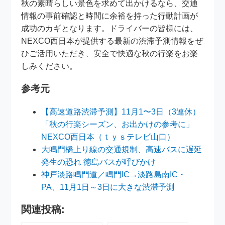
秋の素晴らしい景色を求めて出かけるなら、交通
情報の事前確認と時間に余裕を持った行動計画が
成功のカギとなります。ドライバーの皆様には、
NEXCO西日本が提供する最新の渋滞予測情報をぜ
ひご活用いただき、安全で快適な秋の行楽をお楽
しみください。
参考元
【高速道路渋滞予測】11月1〜3日（3連休）
「秋の行楽シーズン、お出かけの参考に」
NEXCO西日本（ｔｙｓテレビ山口）
大鳴門橋上り線の交通規制、高速バスに遅延
発生の恐れ 徳島バスが呼びかけ
神戸淡路鳴門道／鳴門IC→淡路島南IC・
PA、11月1日～3日に大きな渋滞予測
関連投稿: