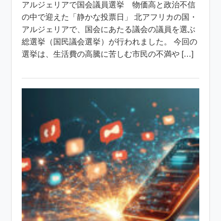
アルジェリアで国会議員選挙 物価高と政治不信
の中で迎えた「静かな投票日」 北アフリカの国・
アルジェリアで、国会にあたる議会の議員を選ぶ
総選挙（国民議会選挙）が行われました。 今回の
選挙は、生活費の高騰に苦しむ市民の不満や […]