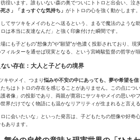
を彷徨います。誰もいない森の奥でついにトトロと出会い、泣
必死さ」「まっすぐな気持ち」
がトトロの心を強く動かします
出してサツキをメイのもとへ送るという、まるで魔法のような
トロは本当に友達なんだ」と強く印象付けた瞬間です。
場にも子どもの”想像力”や”願望”が色濃く投影されており、
のフィルターを通せば現実となる、という宮崎駿監督の哲学が
えない存在：大人と子どもの境界
サツキやメイ、つまり
悩みや不安の中にあっても、夢や希望を信
人たちはトトロの存在を感じることがありません。この点につ
保護者像」の投影であり、両親が寛容にサツキやメイの思いや
の世界だけでなく物語にも温かなリアリティが生まれると言え
トロに会いたいな」といった発言は、子どもたちの想像や好奇
でもあります。