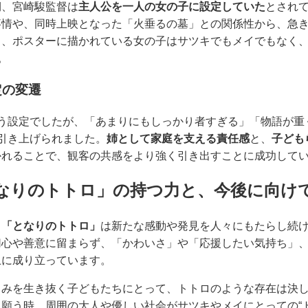
期、宮崎駿監督は
主人公を一人の女の子に設定していた
とされ
情や、同時上映となった「火垂るの墓」との関係性から、急き
も、ポスターに描かれている女の子はサツキでもメイでもなく
。
定の変遷
いう設定でしたが、「あまりにもしっかり者すぎる」「物語が重
引き上げられました。
姉として家庭を支える責任感
と、
子ども
かれることで、観客の共感をより強く引き出すことに成功して
なりのトトロ」の持つ力と、今後に向け
、
「となりのトトロ」
は新たな感動や発見を人々にもたらし続
切心や善意に留まらず、「かわいさ」や「応援したい気持ち」
上に成り立っています。
しみを生き抜く子どもたちにとって、トトロのような存在は決
願う時、周囲の大人や優しい社会がサツキやメイにとっての“