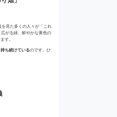
わり畑」
真を見た多くの人々が「これ
と広がる緑、鮮やかな黄色の
せます。
を持ち続けている
のです。ひ
。
義