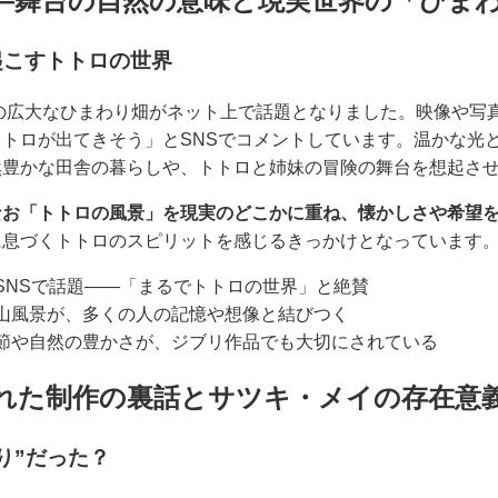
—舞台の自然の意味と現実世界の「ひま
起こすトトロの世界
市の広大なひまわり畑がネット上で話題となりました。映像や写
トロが出てきそう」とSNSでコメントしています。温かな光
然豊かな田舎の暮らしや、トトロと姉妹の冒険の舞台を想起さ
なお「トトロの風景」を現実のどこかに重ね、懐かしさや希望
に息づくトトロのスピリットを感じるきっかけとなっています
SNSで話題——「まるでトトロの世界」と絶賛
山風景が、多くの人の記憶や想像と結びつく
節や自然の豊かさが、ジブリ作品でも大切にされている
れた制作の裏話とサツキ・メイの存在意
り”だった？