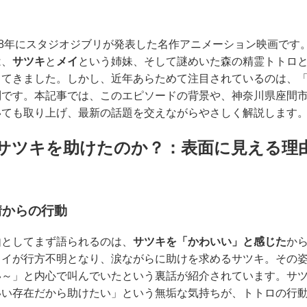
88年にスタジオジブリが発表した名作アニメーション映画です
は、
サツキ
と
メイ
という姉妹、そして謎めいた森の精霊トトロ
してきました。しかし、近年あらためて注目されているのは、
です。本記事では、このエピソードの背景や、神奈川県座間市
いても取り上げ、最新の話題を交えながらやさしく解説します
サツキを助けたのか？：表面に見える理
情からの行動
由としてまず語られるのは、
サツキを「かわいい」と感じた
か
メイが行方不明となり、涙ながらに助けを求めるサツキ。その
い～」と内心で叫んでいたという裏話が紹介されています。サ
いい存在だから助けたい」という無垢な気持ちが、トトロの行