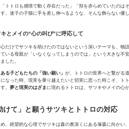
は「トトロも感情で動く存在だった」「頬を赤らめていたのは
ます。迷子の子猫に手を差し伸べるような、そんな飾らない優
キとメイの“心の叫び”に呼応して
切心だけでサツキを助けたのではないという深いテーマも、物
している母親が「いなくなってしまうのでは」という大きな不
いました。
にある子どもたちの「強い願い」
が、トトロの世界へと繋がる
うになった時、現実を乗り越えたいと切実に思った時こそ、ト
ます。
夢と現実のはざま
に現れるトトロは、サツキやメイの心
助けて」と願うサツキとトトロの対応
ため、絶望的な心境でサツキは森の奥深くにある塚森に向かい