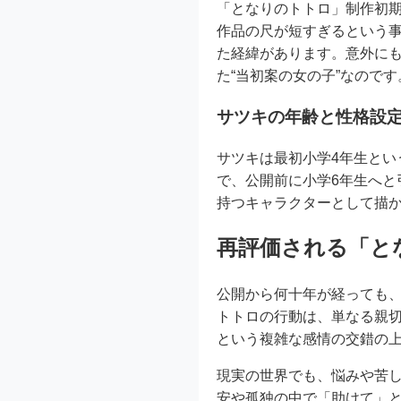
「となりのトトロ」制作初
作品の尺が短すぎるという事
た経緯があります。意外に
た“当初案の女の子”なのです
サツキの年齢と性格設
サツキは最初小学4年生と
で、公開前に小学6年生へと
持つキャラクターとして描
再評価される「と
公開から何十年が経っても
トトロの行動は、単なる親
という複雑な感情の交錯の
現実の世界でも、悩みや苦
安や孤独の中で「助けて」と