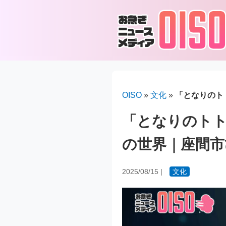
OISO
»
文化
»
「となりのト
「となりのト
の世界｜座間市
2025/08/15
|
文化