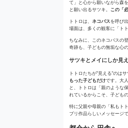
て」と心から願いながら森
と願い出るサツキ。
この「
トトロは、
ネコバス
を呼び
場面は、多くの観客に「ト
ちなみに、このネコバスの登
奇跡も、子どもの無垢な心
サツキとメイにしか見
トトロたちが”見える”のは
もった子どもだけ
です。大
と、トトロは「親のような
れているからこそ、子ども
特に父親や母親の「私もト
ブリ作品らしいメッセージ