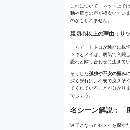
これについて、ネット上で
動や驚きの声が相次いでい
のかもしれません。
親切心以上の理由：サツ
一方で、トトロが純粋に親
ツキとメイは、病気で入院
恐れと隣り合わせに生きて
そうした
孤独や不安の極み
深く観れば、不安で泣きそ
てくれていることが分かり
でしょう。
名シーン解説：「
迷子となった妹メイを探す