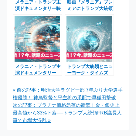
メラニア・トランプ主
映画『メラニア』プレ
演ドキュメンタリー映
ミアにトランプ大統領
画『メラニア』1月30
＆メラニア夫人出席
日世界公開！トランプ
高額契約めぐり議論
大統領もプライベート
上映で絶賛
メラニア・トランプ主
トランプ大統領とニュ
演ドキュメンタリー
ーヨーク・タイムズ
『Melania』
健康報道をめぐる激し
──「Here We Go
い対立の全体像
« 前の記事：明治大学ラグビー部 7年ぶり大学選手
Again」が映す20日間
権優勝！ 神鳥監督と平主将の采配で早稲田撃破
の舞台裏
次の記事：プラチナ価格急落の衝撃！金・銀史上
最高値から33%下落──トランプ大統領FRB議長人
事で市場大混乱 »