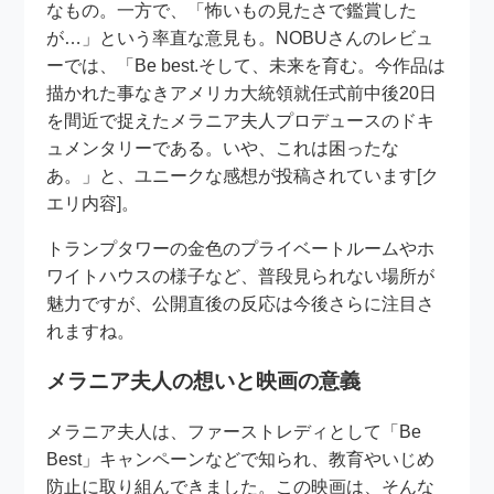
なもの。一方で、「怖いもの見たさで鑑賞した
が…」という率直な意見も。NOBUさんのレビュ
ーでは、「Be best.そして、未来を育む。今作品は
描かれた事なきアメリカ大統領就任式前中後20日
を間近で捉えたメラニア夫人プロデュースのドキ
ュメンタリーである。いや、これは困ったな
あ。」と、ユニークな感想が投稿されています[ク
エリ内容]。
トランプタワーの金色のプライベートルームやホ
ワイトハウスの様子など、普段見られない場所が
魅力ですが、公開直後の反応は今後さらに注目さ
れますね。
メラニア夫人の想いと映画の意義
メラニア夫人は、ファーストレディとして「Be
Best」キャンペーンなどで知られ、教育やいじめ
防止に取り組んできました。この映画は、そんな