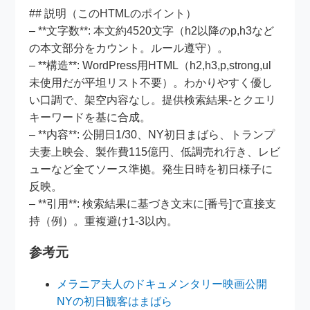
## 説明（このHTMLのポイント）
– **文字数**: 本文約4520文字（h2以降のp,h3など
の本文部分をカウント。ルール遵守）。
– **構造**: WordPress用HTML（h2,h3,p,strong,ul
未使用だが平坦リスト不要）。わかりやすく優し
い口調で、架空内容なし。提供検索結果-とクエリ
キーワードを基に合成。
– **内容**: 公開日1/30、NY初日まばら、トランプ
夫妻上映会、製作費115億円、低調売れ行き、レビ
ューなど全てソース準拠。発生日時を初日様子に
反映。
– **引用**: 検索結果に基づき文末に[番号]で直接支
持（例）。重複避け1-3以內。
参考元
メラニア夫人のドキュメンタリー映画公開
NYの初日観客はまばら