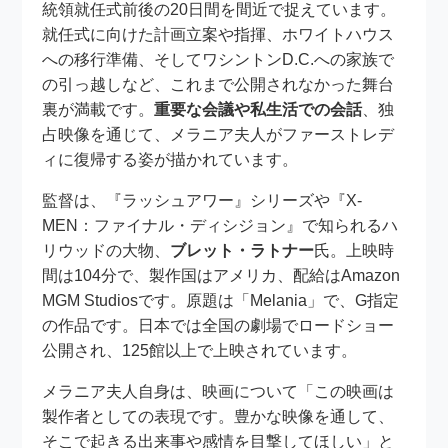
統領就任式前後の20日間を間近で捉えています。
就任式に向けた計画立案や指揮、ホワイトハウス
への移行準備、そしてワシントンD.C.への家族で
の引っ越しなど、これまで公開されなかった舞台
裏が満載です。
重要な会議や私生活での会話
、独
占映像を通じて、メラニア夫人がファーストレデ
ィに復帰する姿が描かれています。
監督は、『ラッシュアワー』シリーズや『X-
MEN：ファイナル・ディシジョン』で知られるハ
リウッドの大物、
ブレット・ラトナー
氏。上映時
間は104分で、製作国はアメリカ、配給はAmazon
MGM Studiosです。原題は「Melania」で、G指定
の作品です。日本では全国の劇場でロードショー
公開され、125館以上で上映されています。
メラニア夫人自身は、映画について「この映画は
製作者としての表現です。豊かな映像を通して、
そこで起きる出来事や感情を目撃してほしい」と