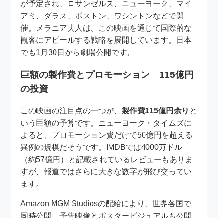
が予定され、ロサンゼルス、ニューヨーク、マイ
アミ、ダラス、ボストン、ワシントンなどで開
催。メラニア夫人は、この映画を通じて国際的な
観客にアピールする戦略を展開しています。日本
でも1月30日から劇場公開です。
巨額の製作費とプロモーション 115億円
の投資
この映画の注目点の一つが、
製作費115億円余り
と
いう巨額の予算です。ニューヨーク・タイムズに
よると、プロモーション費だけで50億円を超える
異例の規模だそうです。IMDBでは4000万ドル
（約57億円）と記載されているレビューもありま
すが、報道ではさらに大きな数字が飛び交ってい
ます。
Amazon MGM Studiosの配給により、世界各国で
同時公開。予告映像とポスタービジュアルも公開