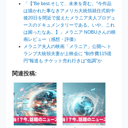
「【”Be best.そして、未来を育む。”今作品
は描かれた事なきアメリカ大統領就任式前中
後20日を間近で捉えたメラニア夫人プロデュ
ースのドキュメンタリーである。いや、これ
は困ったなあ。】」メラニア NOBUさんの映
画レビュー（感想・評価）
メラニア夫人の映画「メラニア」公開へ ト
ランプ大統領夫妻が上映会に “制作費115億
円”報道も チケット売れ行きは“低調”か
関連投稿: