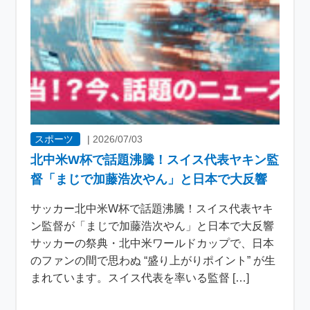
スポーツ
|
2026/07/03
北中米W杯で話題沸騰！スイス代表ヤキン監
督「まじで加藤浩次やん」と日本で大反響
サッカー北中米W杯で話題沸騰！スイス代表ヤキ
ン監督が「まじで加藤浩次やん」と日本で大反響
サッカーの祭典・北中米ワールドカップで、日本
のファンの間で思わぬ “盛り上がりポイント” が生
まれています。スイス代表を率いる監督 […]