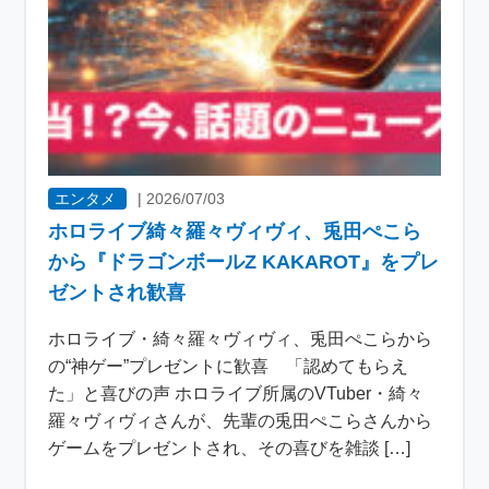
エンタメ
|
2026/07/03
ホロライブ綺々羅々ヴィヴィ、兎田ぺこら
から『ドラゴンボールZ KAKAROT』をプレ
ゼントされ歓喜
ホロライブ・綺々羅々ヴィヴィ、兎田ぺこらから
の“神ゲー”プレゼントに歓喜 「認めてもらえ
た」と喜びの声 ホロライブ所属のVTuber・綺々
羅々ヴィヴィさんが、先輩の兎田ぺこらさんから
ゲームをプレゼントされ、その喜びを雑談 […]