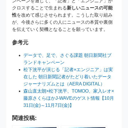
ンペーンを通じて、「記者」と「エンジニア」が
クロスすることで生まれる
新しいニュースの可能
性
を改めて感じさせられます。こうした取り組み
が、今後さらに多くの人にニュースの本質や裏側
を伝えていく契機となることを願っています。
参考元
データで、足で、さぐる課題 朝日新聞社ブ
ランドキャンペーン
松下洸平が演じる「記者×エンジニア」は実
在した 朝日新聞記者がたどり着いたデータ
ジャーナリズムとは（AERA DIGITAL）
森山直太朗×松下洸平、TOMOO、家入レオ×
藤原さくらほかJ-WAVEのゲスト情報【10月
31日(金)～11月7日(金)】
関連投稿: