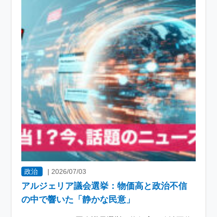
政治
|
2026/07/03
アルジェリア議会選挙：物価高と政治不信
の中で響いた「静かな民意」