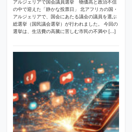
アルジェリアで国会議員選挙 物価高と政治不信
の中で迎えた「静かな投票日」 北アフリカの国・
アルジェリアで、国会にあたる議会の議員を選ぶ
総選挙（国民議会選挙）が行われました。 今回の
選挙は、生活費の高騰に苦しむ市民の不満や […]