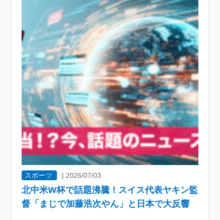
スポーツ
|
2026/07/03
北中米W杯で話題沸騰！スイス代表ヤキン監
督「まじで加藤浩次やん」と日本で大反響