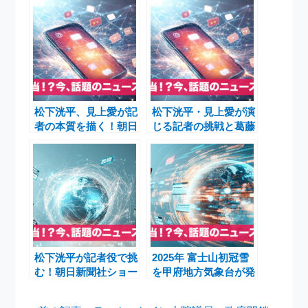
松下洸平、見上愛が記
松下洸平・見上愛が演
者の本質を描く！朝日
じる記者の挑戦と葛藤
新聞ショートドラマ
を描くショートドラマ
「新しい朝をつく
「新しい朝をつく
れ。」第三話公開の魅
れ。」第3話公開｜朝
力と舞台裏／中江監督
日新聞社公式ブランド
が語る記者たちの
コンテンツ
「志」とは
松下洸平が記者役で挑
2025年 富士山初冠雪
む！朝日新聞社ショー
を甲府地方気象台が発
トドラマ「新しい朝を
表 平年より21日遅
つくれ。」第2話公開
れ、冬の到来告げる