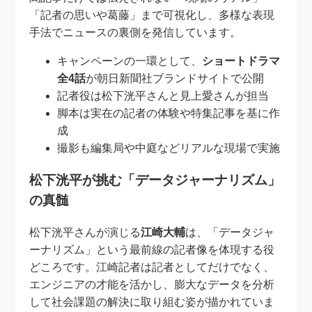
「記者の思いや葛藤」まで可視化し、多様な表現
手法でニュースの裏側を発信しています。
キャンペーンの一環として、
ショートドラマ
全4話
が朝日新聞社ブランドサイトで公開
記者役は松下洸平さんと見上愛さんが担当
脚本は実在の記者の体験や特集記事を基に作
成
撮影も編集局や中庭などリアルな現場で実施
松下洸平が挑む「データジャーナリズム」
の真髄
松下洸平さんが演じる
江崎大輔
は、「データジャ
ーナリズム」という最前線の記者像を体現する役
どころです。江崎記者は記者としてだけでなく、
エンジニアの才能を活かし、膨大なデータを分析
して社会課題の解決に取り組む姿が描かれていま