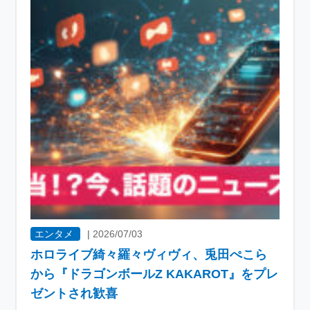
エンタメ
|
2026/07/03
ホロライブ綺々羅々ヴィヴィ、兎田ぺこら
から『ドラゴンボールZ KAKAROT』をプレ
ゼントされ歓喜