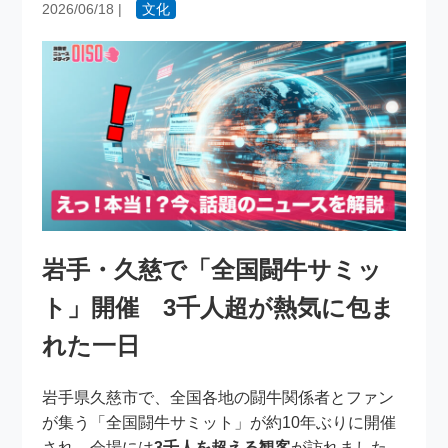
2026/06/18
|
文化
岩手・久慈で「全国闘牛サミッ
ト」開催 3千人超が熱気に包ま
れた一日
岩手県久慈市で、全国各地の闘牛関係者とファン
が集う「全国闘牛サミット」が約10年ぶりに開催
され、会場には
3千人を超える観客
が訪れました。