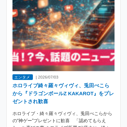
エンタメ
|
2026/07/03
ホロライブ綺々羅々ヴィヴィ、兎田ぺこら
から『ドラゴンボールZ KAKAROT』をプレ
ゼントされ歓喜
ホロライブ・綺々羅々ヴィヴィ、兎田ぺこらから
の“神ゲー”プレゼントに歓喜 「認めてもらえ