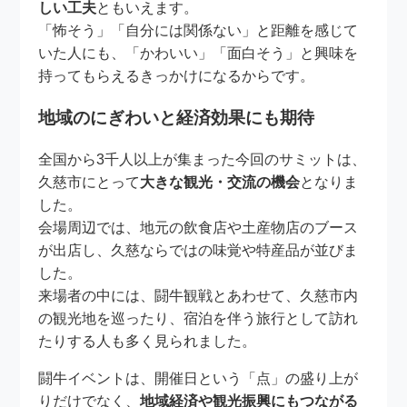
しい工夫
ともいえます。
「怖そう」「自分には関係ない」と距離を感じて
いた人にも、「かわいい」「面白そう」と興味を
持ってもらえるきっかけになるからです。
地域のにぎわいと経済効果にも期待
全国から3千人以上が集まった今回のサミットは、
久慈市にとって
大きな観光・交流の機会
となりま
した。
会場周辺では、地元の飲食店や土産物店のブース
が出店し、久慈ならではの味覚や特産品が並びま
した。
来場者の中には、闘牛観戦とあわせて、久慈市内
の観光地を巡ったり、宿泊を伴う旅行として訪れ
たりする人も多く見られました。
闘牛イベントは、開催日という「点」の盛り上が
りだけでなく、
地域経済や観光振興にもつながる