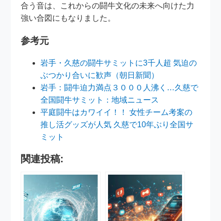
合う音は、これからの闘牛文化の未来へ向けた力
強い合図にもなりました。
参考元
岩手・久慈の闘牛サミットに3千人超 気迫の
ぶつかり合いに歓声（朝日新聞）
岩手：闘牛迫力満点３０００人沸く…久慈で
全国闘牛サミット：地域ニュース
平庭闘牛はカワイイ！！ 女性チーム考案の
推し活グッズが人気 久慈で10年ぶり全国サ
ミット
関連投稿: