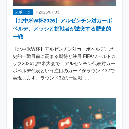
スポーツ
|
2026/07/03
【北中米W杯2026】アルゼンチン対カーボ
ベルデ、メッシと挑戦者が激突する歴史的
一戦
【北中米W杯】アルゼンチン対カーボベルデ、歴
史的一戦目前に高まる期待と注目 FIFAワールドカ
ップ2026北中米大会で、アルゼンチン代表対カー
ボベルデ代表という注目のカードがラウンド32で
実現します。ラウンド32の一回戦 […]