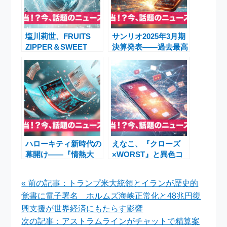
塩川莉世、FRUITS
サンリオ2025年3月期
ZIPPER＆SWEET
決算発表――過去最高
STEADYと魅せたア
益とグローバル展開の
ジア文化祭典での「カ
真価
ワイイ」旋風
ハローキティ新時代の
えなこ、『クローズ
幕開け——『情熱大
×WORST』と異色コ
陸』が初取材したデザ
ラボ 前開きスカジャ
イン現場と46年ぶり
ンから水着ちらり話題
« 前の記事：トランプ米大統領とイランが歴史的
の担当デザイナー交代
のグラビア公開
覚書に電子署名 ホルムズ海峡正常化と48兆円復
の真意
興支援が世界経済にもたらす影響
次の記事：アストラムラインがチャットで精算案