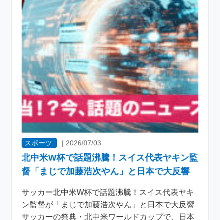
スポーツ
|
2026/07/03
北中米W杯で話題沸騰！スイス代表ヤキン監
督「まじで加藤浩次やん」と日本で大反響
サッカー北中米W杯で話題沸騰！スイス代表ヤキ
ン監督が「まじで加藤浩次やん」と日本で大反響
サッカーの祭典・北中米ワールドカップで、日本