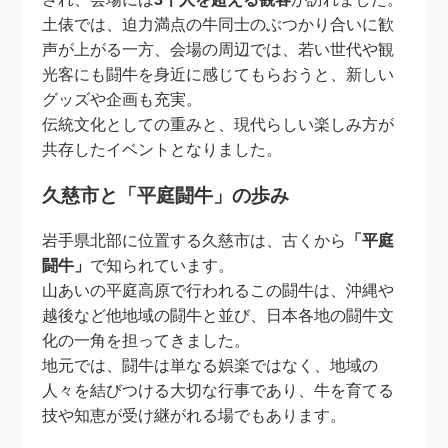
土俵では、迫力満点の牛同士のぶつかり合いに歓
声が上がる一方、会場の周辺では、若い世代や観
光客にも闘牛を身近に感じてもらおうと、新しい
グッズや企画も充実。
伝統文化としての重みと、現代らしい楽しみ方が
共存したイベントとなりました。
久慈市と「平庭闘牛」の歩み
岩手県北部に位置する久慈市は、古くから
「平庭
闘牛」
で知られています。
山あいの平庭高原で行われるこの闘牛は、沖縄や
越後など他地域の闘牛と並び、日本各地の闘牛文
化の一角を担ってきました。
地元では、闘牛は単なる娯楽ではなく、地域の
人々を結びつける大切な行事であり、牛を育てる
技や知恵が受け継がれる場でもあります。