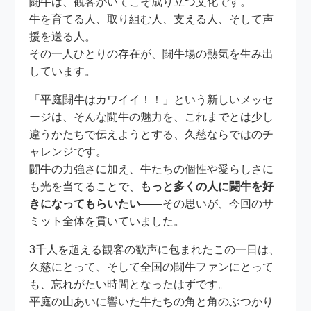
闘牛は、観客がいてこそ成り立つ文化です。
牛を育てる人、取り組む人、支える人、そして声
援を送る人。
その一人ひとりの存在が、闘牛場の熱気を生み出
しています。
「平庭闘牛はカワイイ！！」という新しいメッセ
ージは、そんな闘牛の魅力を、これまでとは少し
違うかたちで伝えようとする、久慈ならではのチ
ャレンジです。
闘牛の力強さに加え、牛たちの個性や愛らしさに
も光を当てることで、
もっと多くの人に闘牛を好
きになってもらいたい
——その思いが、今回のサ
ミット全体を貫いていました。
3千人を超える観客の歓声に包まれたこの一日は、
久慈にとって、そして全国の闘牛ファンにとって
も、忘れがたい時間となったはずです。
平庭の山あいに響いた牛たちの角と角のぶつかり