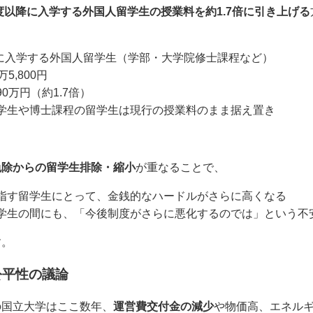
年度以降に入学する外国人留学生の授業料を約1.7倍に引き上げる
降に入学する外国人留学生（学部・大学院修士課程など）
5,800円
0万円（約1.7倍）
学生や博士課程の留学生は現行の授業料のまま据え置き
。
免除からの留学生排除・縮小
が重なることで、
指す留学生にとって、金銭的なハードルがさらに高くなる
学生の間にも、「今後制度がさらに悪化するのでは」という不
す。
公平性の議論
の国立大学はここ数年、
運営費交付金の減少
や物価高、エネル