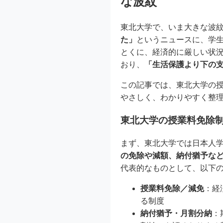
な波紋
東北大学で、いま大きな波
た」
というニュースに、学
とくに、経済的に厳しい状況
おり、
「生活保護より下の
この記事では、東北大学の
やさしく、わかりやすく整
東北大学の授業料免除制
まず、東北大学では日本人
の免除や減額、納付猶予な
代表的なものとして、以下
授業料免除／減免
：経
る制度
納付猶予・月割分納
：