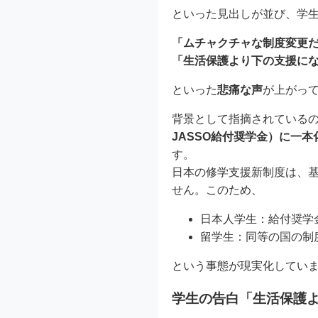
といった見出しが並び、学
「ムチャクチャな制度変更
「生活保護より下の支援に
といった
悲痛な声
が上がっ
背景として指摘されている
JASSO給付奨学金）に一
す。
日本の修学支援新制度は、
せん。このため、
日本人学生：給付奨学
留学生：同等の国の制
という事態が現実化してい
学生の告白「生活保護