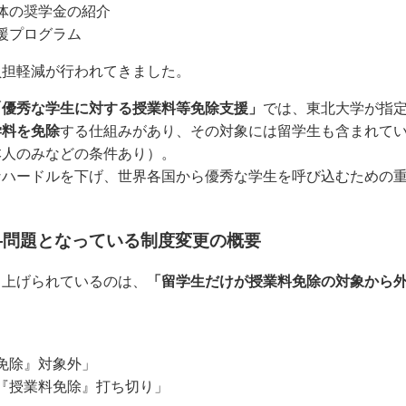
体の奨学金の紹介
援プログラム
負担軽減が行われてきました。
「優秀な学生に対する授業料等免除支援」
では、東北大学が指
学料を免除
する仕組みがあり、その対象には留学生も含まれて
本人のみなどの条件あり）。
なハードルを下げ、世界各国から優秀な学生を呼び込むための
―問題となっている制度変更の概要
り上げられているのは、
「留学生だけが授業料免除の対象から
免除』対象外」
『授業料免除』打ち切り」