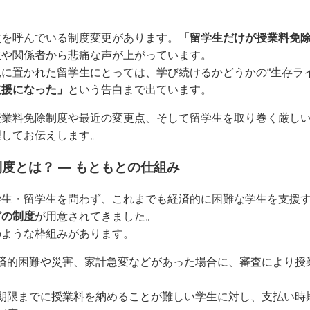
紋を呼んでいる制度変更があります。
「留学生だけが授業料免
生や関係者から悲痛な声が上がっています。
に置かれた留学生にとっては、学び続けるかどうかの“生存ラ
支援になった」
という告白まで出ています。
授業料免除制度や最近の変更点、そして留学生を取り巻く厳し
理してお伝えします。
度とは？ ― もともとの仕組み
学生・留学生を問わず、これまでも経済的に困難な学生を支援
どの制度
が用意されてきました。
のような枠組みがあります。
済的困難や災害、家計急変などがあった場合に、審査により授
期限までに授業料を納めることが難しい学生に対し、支払い時