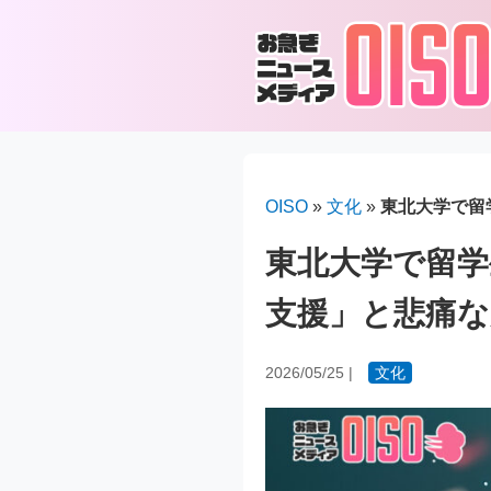
OISO
»
文化
»
東北大学で留
東北大学で留学
支援」と悲痛な
2026/05/25
|
文化