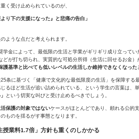
に重く受け止められているのが、
護より下の支援になった』と悲痛の告白」
次のような点だと考えられます。
奨学金によって、最低限の生活と学業がギリギリ成り立ってい
などが打ち切られ、実質的な可処分所得（生活に回せるお金）
保護基準と比べても低いレベルの生活しか維持できなくなった
25条に基づく「健康で文化的な最低限度の生活」を保障する
感じるほど生活が追い詰められている、という学生の言葉は、
い」
という切実な叫びと受け止めるべきでしょう。
生活保護の対象ではない
ケースがほとんどであり、頼れる公的
そのものを揺るがす事態となります。
生授業料1.7倍」方針も重くのしかかる