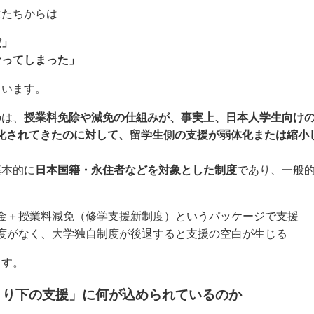
生たちからは
だ」
なってしまった」
ています。
のは、
授業料免除や減免の仕組みが、事実上、日本人学生向け
本化されてきたのに対して、留学生側の支援が弱体化または縮小
基本的に
日本国籍・永住者などを対象とした制度
であり、一般
金＋授業料減免（修学支援新制度）というパッケージで支援
度がなく、大学独自制度が後退すると支援の空白が生じる
ます。
より下の支援」に何が込められているのか