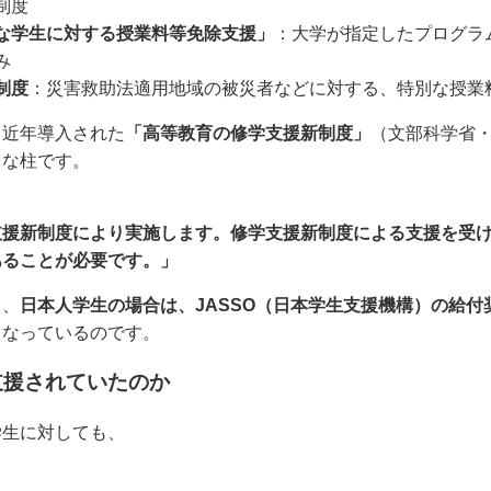
制度
な学生に対する授業料等免除支援」
：大学が指定したプログラ
み
制度
：災害救助法適用地域の被災者などに対する、特別な授業
、近年導入された
「高等教育の修学支援新制度」
（文部科学省
きな柱です。
、
支援新制度により実施します。修学支援新制度による支援を受
あることが必要です。」
り、
日本人学生の場合は、JASSO（日本学生支援機構）の給
となっているのです。
支援されていたのか
学生に対しても、