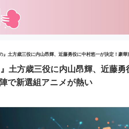
の』土方歳三役に内山昂輝、近藤勇役に中村悠一が決定！豪華
』土方歳三役に内山昂輝、近藤勇
陣で新選組アニメが熱い