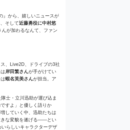
もの』から、嬉しいニュースが
ん
、そして
近藤勇役に中村悠
さんが加わるなんて、ファン
Live2D、ドライブの3社
楽は
岸田繁さん
が手がけてい
ンは
蝦名芙美さん
が担当。ア
た隊士・立川迅助が運び込ま
助ですよ」と優しく語りか
が増していく中、迅助たちは
大きな変貌を遂げる――とい
わいらしいキャラクターデザ