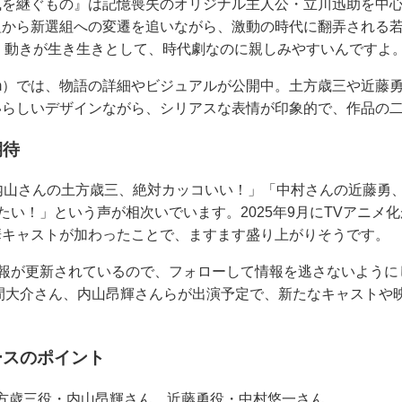
風を継ぐもの』は記憶喪失のオリジナル主人公・立川迅助を中
組から新選組への変遷を追いながら、激動の時代に翻弄される
げで、動きが生き生きとして、時代劇なのに親しみやすいんですよ
gu.com）では、物語の詳細やビジュアルが公開中。土方歳三や近
いらしいデザインながら、シリアスな表情が印象的で、作品の
期待
内山さんの土方歳三、絶対カッコいい！」「中村さんの近藤勇
ージ見たい！」という声が相次いでいます。2025年9月にTVアニ
華キャストが加わったことで、ますます盛り上がりそうです。
新情報が更新されているので、フォローして情報を逃さないようにしま
久間大介さん、内山昂輝さんらが出演予定で、新たなキャストや
ースのポイント
方歳三役・内山昂輝さん、近藤勇役・中村悠一さん。