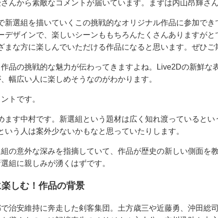
優さんから素敵なコメントが届いています。まずは内山昂輝さ
で新選組を描いていくこの挑戦的なオリジナル作品に参加でき
ーデザインで、楽しいシーンももちろんたくさんありますがと
ざまな方に楽しんでいただける作品になると思います。ぜひご
作品の挑戦的な魅力が伝わってきますよね。Live2Dの新鮮な
が、幅広い人に楽しめそうなのがわかります。
メントです。
めます中村です。新選組という題材は広く知れ渡っているとい
という人は案外少ないかもなと思っていたりします。
選組の意外な深みを指摘していて、作品が歴史の新しい側面を
新選組に親しみが湧くはずです。
に楽しむ！作品の背景
都で治安維持に奔走した剣客集団。土方歳三や近藤勇、沖田総