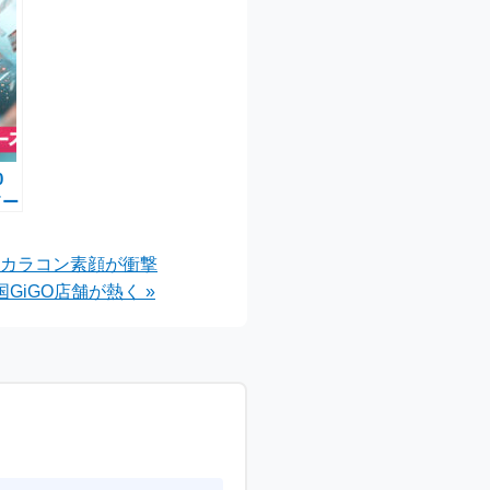
0
ドー
！
始の
・カラコン素顔が衝撃
定
iGO店舗が熱く »