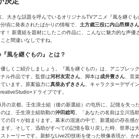
が決定
在、大きな話題を呼んでいるオリジナルTVアニメ『風を継ぐ
10分頃に発表されたばかりの情報で、
土方歳三役に内山昂輝さ
す！ 新選組を題材にしたこの作品に、こんなに魅力的な声優
ること間違いなしですね。
の『風を継ぐもの』とは？
優しくご紹介しましょう。『風を継ぐもの』は、アニプレックス、
ジナル作品です。監督は
河村友宏さん
、脚本は
成井豊さん
、音
っています。原案協力に
真柴あずきさん
、キャラクターデザイ
ativeStudio×ドライブです。
6月の京都。壬生浪士組（後の新選組）の屯所に、記憶を失っ
るのは、壬生浪士組助勤の
沖田総司
。「あなたの名前は立川迅
しての日々が始まります。幕末の混迷の中で、新選組の存在感
きます。そして、迅助がすべての記憶を取り戻した時、世界は
ストーリーです。新鮮なLive2D技術を使った映像表現が、か