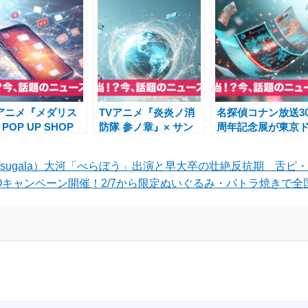
Vアニメ『メダリス
TVアニメ『炎炎ノ消
名探偵コナン放送3
POP UP SHOP
防隊 参ノ章』× サン
周年記念展が東京
束いのり・明浦路司
シャインシティプリン
ムシティで2月開幕
ッズ事後通販開始！
スホテル＆E-DINER
全国巡回と年末年
osugala）大河「べらぼう」出演と早大卒の壮絶反抗期 舌ピ
いパル新商品も
豪華コラボ最新情報
特別放送企画も決
Oキャンペーン開催！2/7から限定ぬいぐるみ・パトラ焼きで全国G