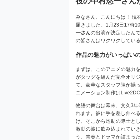
役の中村悠一さん
みなさん、こんにちは！ 現
届きました。1月23日17時
一さん
の出演が決定したんで
の皆さんはワクワクしてい
作品の魅力がいっぱい
まずは、このアニメの魅力を
がタッグを組んだ完全オリ
て、豪華なスタッフ陣が揃
ニメーション制作はLive2DCre
物語の舞台は幕末、文久3年
れます。彼に手を差し伸べ
け、そこから迅助の隊士と
激動の波に飲み込まれてい
う、青春とドラマが詰まった