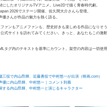
にしたオリジナルTVアニメ。Live2Dで描く青春時代劇。
eJapan 2026でステージ開催、佐久間大介さんら登壇。
声優さんが作品の魅力を熱く語る。
組ファンもアニメファンも、歴史好きも楽しめる作品になりそ
、公式サイトを訪れてみてください。きっと、あなたもこの激
HTMLタグ内のテキストを基準にカウント。架空の内容は一切使
歳三役で内山昂輝、近藤勇役で中村悠一が出演（映画.com）
声優に内山昂輝、中村悠一｜コメント到着
演する内山昂輝、中村悠一と演じるキャラクター