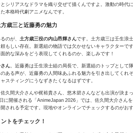
ンとシリアスなドラマを織り交ぜて描くんですよ。激動の時代
した本格時代劇アニメなんです。
土方歳三と近藤勇の魅力
いるのが、
土方歳三役の内山昂輝さん
です。土方歳三は壬生浪
も頼もしい存在。新選組の物語では欠かせないキャラクターで
内面的な深みをどう表現してくれるのか、楽しみです！
一さん
。近藤勇は壬生浪士組の局長で、新選組のトップとして
みのある声が、近藤勇の人間味あふれる魅力を引き出してくれ
キャスティングにうなずきたくなるはずです。
、佐久間大介さんや梶裕貴さん、悠木碧さんなども出演が決ま
日に開催される「AnimeJapan 2026」では、佐久間大介さ
公開される予定です。現地やオンラインでチェックするのがお
メントをチェック！