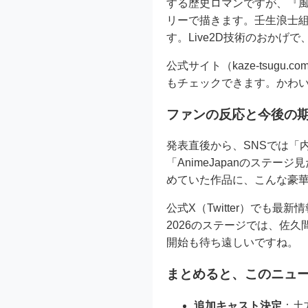
する歴史ロマンですが、『
リーで描きます。壬生浪士
す。Live2D技術のおか
公式サイト（kaze-tsu
もチェックできます。かわ
ファンの反応と今後の
発表直後から、SNSでは「
「AnimeJapanのステ
めていた作品に、こんな豪
公式X（Twitter）でも最
2026のステージでは、佐
開始も待ち遠しいですね。
まとめると、このニュ
追加キャスト決定
：土