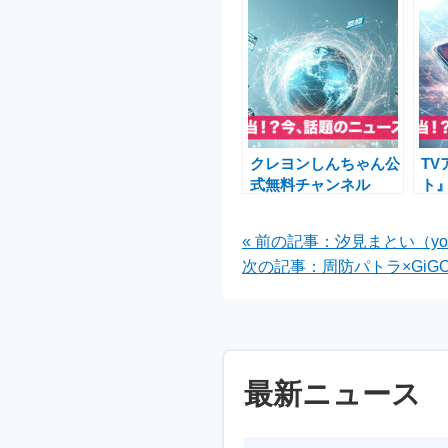
クレヨンしんちゃん公
T
式無料チャンネル
ト』
ABEMAで映画31作品
結
＆TVアニメ無料放送
グ
« 前の記事：汐見まとい（y
開始
ぬ
次の記事：周防パトラ×GiG
最新ニュース