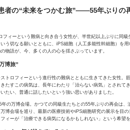
者の“未来をつかむ旅”——55年ぶりの再
ジストロフィーという難病と向き合う女性が、半世紀以上ぶりに同
いう切なる願いとともに、iPS細胞（人工多能性幹細胞）を
動の物語が、今、多くの人の心を揺さぶっています。
万博旅”
ジストロフィーという進行性の難病とともに生きてきた女性。
をきたすこの病気は、長年にわたり「治らない病気」とされて
会いたい、普通に話したいという強い思いがありました。
25年の万博会場。かつての同級生たちとの55年ぶりの再会は
万博会場を巡り、最新の医療技術やiPS細胞研究の展示を目
ロフィーが「治療できる病気になるかもしれない」という希望