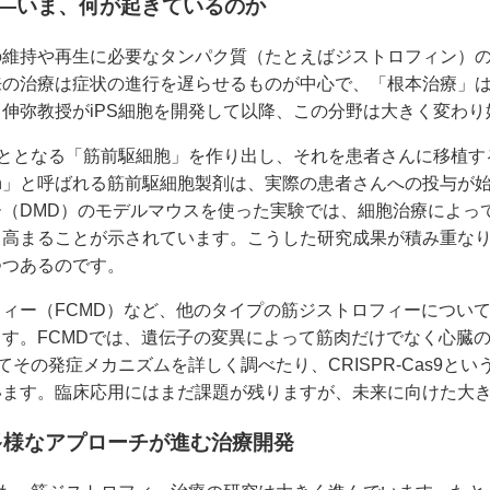
——いま、何が起きているのか
の維持や再生に必要なタンパク質（たとえばジストロフィン）
来の治療は症状の進行を遅らせるものが中心で、「根本治療」
伸弥教授がiPS細胞を開発して以降、この分野は大きく変わり
もととなる「筋前駆細胞」を作り出し、それを患者さんに移植
Xon」と呼ばれる筋前駆細胞製剤は、実際の患者さんへの投与が
（DMD）のモデルマウスを使った実験では、細胞治療によっ
も高まることが示されています。こうした研究成果が積み重な
つつあるのです。
ィー（FCMD）など、他のタイプの筋ジストロフィーについて
す。FCMDでは、遺伝子の変異によって筋肉だけでなく心臓
てその発症メカニズムを詳しく調べたり、CRISPR-Cas9と
います。臨床応用にはまだ課題が残りますが、未来に向けた大
多様なアプローチが進む治療開発