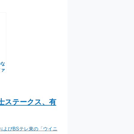
つな
ファ
感動
富士ステークス、有
およびBSテレ東の「ウイニ