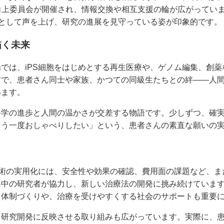
向上委員会が開催され、情報交換や相互支援の輪が広がってい
”として声を上げ、研究の進展を見守っている姿が印象的です。
描く未来
では、iPS細胞をはじめとする再生医療や、ゲノム編集、創
方で、患者さん同士や家族、かつての同級生たちとの絆――人
います。
科学の進歩と人間の温かさが交差する物語です。少しずつ、確
もう一度おしゃべりしたい」という、患者さんの素直な願いの
技術の実用化には、安全性や効果の確認、費用面の課題など、
界中の研究者が協力し、新しい治療法の開発に挑み続けていま
る体制づくりや、治療を受けやすくする社会のサポートも重要
を研究開発に反映させる取り組みも広がっています。実際に、