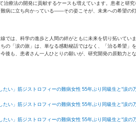
って治療法の開発に貢献するケースも増えています。患者と研
う難病に立ち向かっている――その姿こそが、未来への希望の
線では、科学の進歩と人間の絆がともに未来を切り拓いています
たちの「涙の旅」は、単なる感動秘話ではなく、「治る希望」
。今後も、患者さん一人ひとりの願いが、研究開発の原動力と
たい」筋ジストロフィーの難病女性 55年ぶり同級生と“涙の万博
たい」筋ジストロフィーの難病女性 55年ぶり同級生と“涙の万博
たい」筋ジストロフィーの難病女性 55年ぶり同級生と“涙の万博