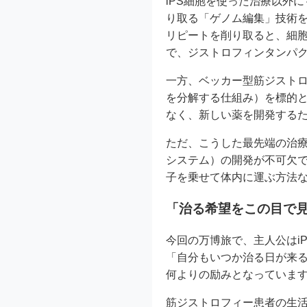
iPS細胞を使った治療以外
り取る「ゲノム編集」技術を
リピートを削り取ると、細胞
で、ジストロフィンタンパ
一方、ベッカー型筋ジストロ
を分解する仕組み）を標的と
なく、新しい薬を開発する
ただ、こうした最先端の治
システム）の開発が不可欠
子を乗せて体内に運ぶ方法
「治る希望をこの目で
今回の万博旅で、主人公はi
「自分もいつか治る日が来
何よりの励みとなっていま
筋ジストロフィー患者の生活