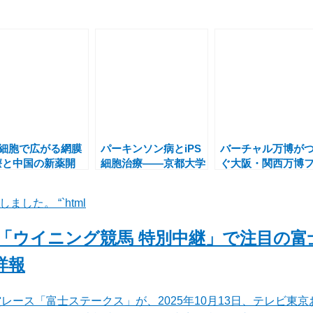
S細胞で広がる網膜
パーキンソン病とiPS
バーチャル万博が
療と中国の新薬開
細胞治療――京都大学
ぐ大阪・関西万博
、そして生殖医療の
の挑戦、世界初承認な
イナルイベントの
—2025年最新ニ
るか
と未来
した。 “`html
ース
3日 「ウイニング競馬 特別中継」で注目の
詳報
レース「富士ステークス」が、2025年10月13日、テレビ東京