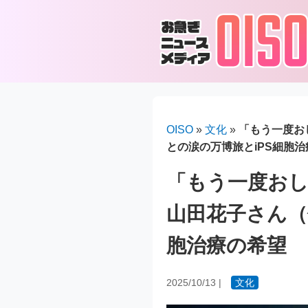
OISO
»
文化
»
「もう一度お
との涙の万博旅とiPS細胞
「もう一度お
山田花子さん（
胞治療の希望
2025/10/13
|
文化