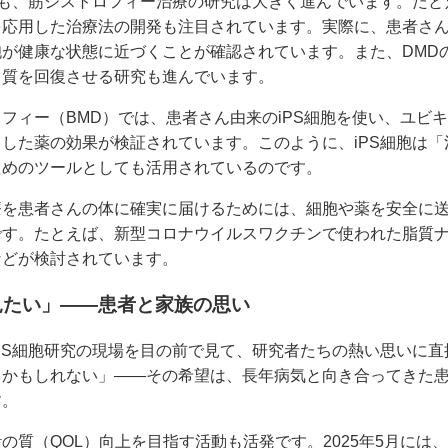
にも、筋ジストロフィー治療の研究は大きく進んでいます。た
応用した治療法の開発も注目されています。実際に、患者さん由
が健康な状態に近づくことが確認されています。また、DMD
ク質を回復させる研究も進んでいます。
フィー（BMD）では、患者さん由来のiPS細胞を使い、ユビ
した薬の効果が検証されています。このように、iPS細胞は
ためのツールとしても活用されているのです。
療を患者さんの体に確実に届けるためには、細胞や薬を安全に
です。たとえば、新型コロナウイルスワクチンで使われた脂質
などが検討されています。
見たい」——患者と家族の思い
PS細胞研究の現場を目の前で見て、研究者たちの熱い思いに
るかもしれない」――その希望は、長年病気と向き合ってきた
す。
の質（QOL）向上を目指す活動も活発です。2025年5月には