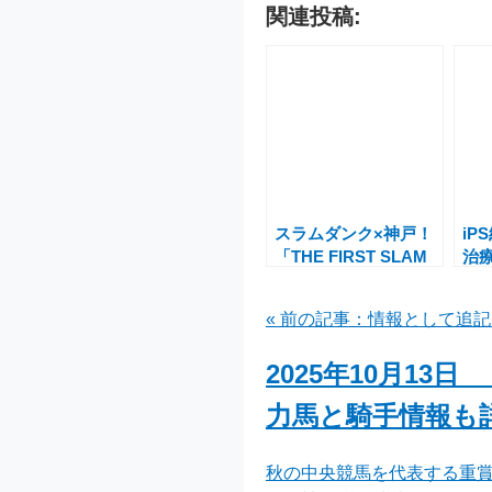
関連投稿:
スラムダンク×神戸！
iP
「THE FIRST SLAM
治
DUNK “COURT” in
発
KOBE」開催決定―湘
展望
« 前の記事：情報として追記しま
北vs山王戦を追体験
ュ
2025年10月1
力馬と騎手情報も
秋の中央競馬を代表する重賞