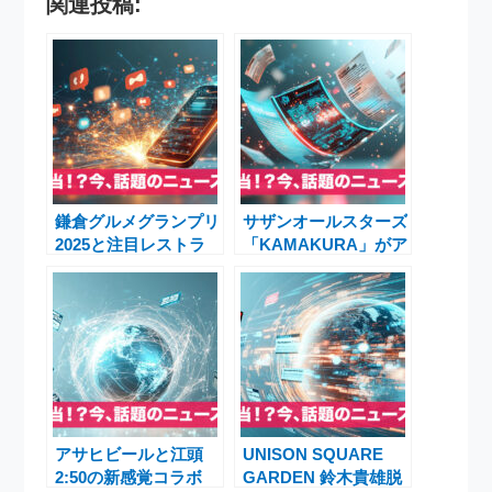
関連投稿:
鎌倉グルメグランプリ
サザンオールスターズ
2025と注目レストラ
「KAMAKURA」がア
ンAWkitchen
ルバム人気ランキング
GARDEN・GARDEN
1位に 原由子さん誕
HOUSE KAMAKURA
生日特集で再注目
最新ニュース
アサヒビールと江頭
UNISON SQUARE
2:50の新感覚コラボ
GARDEN 鈴木貴雄脱