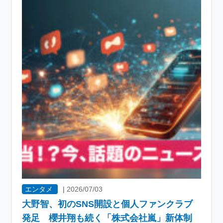
エンタメ
|
2026/07/03
大野智、初のSNS開設と個人ファンクラブ
発足 櫻井翔も続く「株式会社嵐」新体制