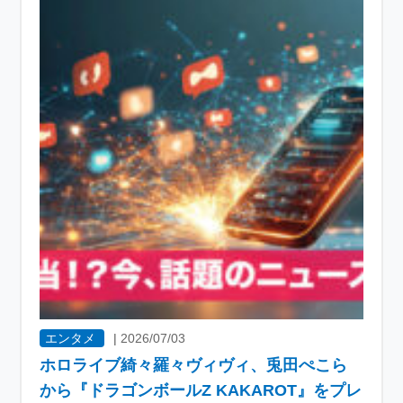
エンタメ
|
2026/07/03
ホロライブ綺々羅々ヴィヴィ、兎田ぺこら
から『ドラゴンボールZ KAKAROT』をプレ