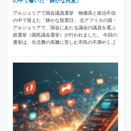
の中で響いた「静かな民意」
アルジェリアで国会議員選挙 物価高と政治不信
の中で迎えた「静かな投票日」 北アフリカの国・
アルジェリアで、国会にあたる議会の議員を選ぶ
総選挙（国民議会選挙）が行われました。 今回の
選挙は、生活費の高騰に苦しむ市民の不満や […]