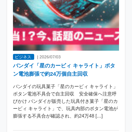
ビジネス
|
2026/07/03
バンダイ「星のカービィ キャライト」ボタ
ン電池膨張で約24万個自主回収
バンダイの玩具菓子「星のカービィ キャライト」
ボタン電池不具合で自主回収 安全確保へ注意呼
びかけ バンダイが販売した玩具付き菓子「星のカ
ービィ キャライト」で、玩具内部のボタン電池が
膨張する不具合が確認され、約24万48 […]