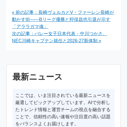
『アサヒ EGA
退発表 7月15日幕張メ
BEER』誕生！空想開
ッセで現体制ラスト
« 前の記事：長崎ヴェルカとV・ファーレン長崎が
発局で話題沸騰
動かす街――Bリーグ優勝と狩俣昌也引退が示す
「アララガマ魂」
次の記事：バレー女子日本代表・中川つかさ、
NEC川崎キャプテン就任と2026-27新体制 »
最新ニュース
ここでは、いま注目されている最新ニュースを
厳選してピックアップしています。AIで分析し
たトレンド情報と運営チームの視点を融合する
ことで、信頼性の高い速報や注目度の高い話題
をバランスよくお届けします。