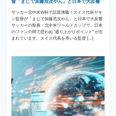
督「まじで加藤浩次やん」と日本で大反響
サッカー北中米W杯で話題沸騰！スイス代表ヤキ
ン監督が「まじで加藤浩次やん」と日本で大反響
サッカーの祭典・北中米ワールドカップで、日本
のファンの間で思わぬ “盛り上がりポイント” が生
まれています。スイス代表を率いる監督 […]