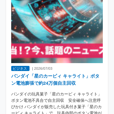
ビジネス
|
2026/07/03
バンダイ「星のカービィ キャライト」ボタ
ン電池膨張で約24万個自主回収
バンダイの玩具菓子「星のカービィ キャライト」
ボタン電池不具合で自主回収 安全確保へ注意呼
びかけ バンダイが販売した玩具付き菓子「星のカ
ービィ キャライト」で、玩具内部のボタン電池が