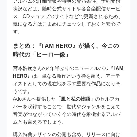
アルバムの詳細情報や特典の配布条件、予約受付
状況などは、随時公式サイトや各音楽配信サービ
ス、CDショップのサイトなどで更新されるため、
気になる方はこまめにチェックしておくと安心で
す。
まとめ：『I AM HERO』が描く、今この
時代の「ヒーロー像」
宮本浩次
さんの4年半ぶりのニューアルバム
『I AM
HERO』
は、単なる新作という枠を超え、アーテ
ィストとしての現在地を示す重要な作品になりそ
うです。
Adoさんへ提供した
「風と私の物語」
のセルフカ
バーを収録することで、世代やジャンルをこえて
音楽がつながっていく今の時代を象徴するアルバ
ムとも言えるでしょう。
購入特典デザインの公開も含め、リリースに向け