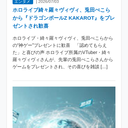
エンタメ
|
2026/07/03
ホロライブ綺々羅々ヴィヴィ、兎田ぺこら
から『ドラゴンボールZ KAKAROT』をプレ
ゼントされ歓喜
ホロライブ・綺々羅々ヴィヴィ、兎田ぺこらから
の“神ゲー”プレゼントに歓喜 「認めてもらえ
た」と喜びの声 ホロライブ所属のVTuber・綺々
羅々ヴィヴィさんが、先輩の兎田ぺこらさんから
ゲームをプレゼントされ、その喜びを雑談 […]