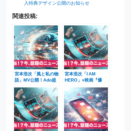
入特典デザイン公開のお知らせ
関連投稿:
宮本浩次「風と私の物
宮本浩次「I AM
語」MV公開！Ado提
HERO」×映画『爆
供曲のセルフカバーで
弾』スペシャルMV公
新プロジェクト『俺
開――山田裕貴主演作
と、友だち』スタート
と音楽の力