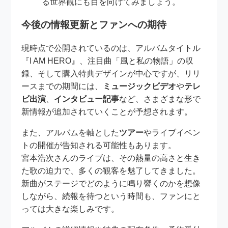
る世界観にも目を向けてみましょう。
今後の情報更新とファンへの期待
現時点で公開されているのは、アルバムタイトル
『I AM HERO』、注目曲「風と私の物語」の収
録、そして購入特典デザインが中心ですが、リリ
ースまでの期間には、
ミュージックビデオ
や
テレ
ビ出演
、
インタビュー記事
など、さまざまな形で
新情報が追加されていくことが予想されます。
また、アルバムを軸とした
ツアー
やライブイベン
トの開催が告知される可能性もあります。
宮本浩次さんのライブは、その熱量の高さと生き
た歌の迫力で、多くの観客を魅了してきました。
新曲がステージでどのように鳴り響くのかを想像
しながら、続報を待つという時間も、ファンにと
っては大きな楽しみです。