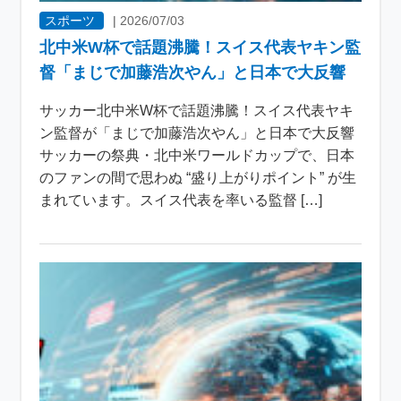
スポーツ
|
2026/07/03
北中米W杯で話題沸騰！スイス代表ヤキン監
督「まじで加藤浩次やん」と日本で大反響
サッカー北中米W杯で話題沸騰！スイス代表ヤキ
ン監督が「まじで加藤浩次やん」と日本で大反響
サッカーの祭典・北中米ワールドカップで、日本
のファンの間で思わぬ “盛り上がりポイント” が生
まれています。スイス代表を率いる監督 […]