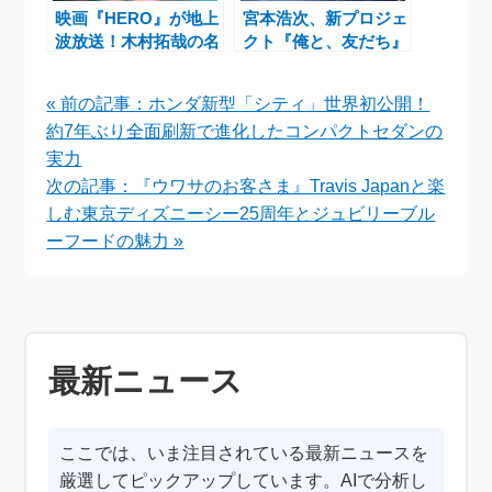
映画『HERO』が地上
宮本浩次、新プロジェ
波放送！木村拓哉の名
クト『俺と、友だち』
作ドラマ劇場版第2弾
の初作品が2月25日発
が土曜プレミアムで復
売決定 ―Blu-
« 前の記事：ホンダ新型「シティ」世界初公開！
活
ray+CD+フォトブッ
約7年ぶり全面刷新で進化したコンパクトセダンの
クで下北沢SHELTER
公演を完全映像化
実力
次の記事：『ウワサのお客さま』Travis Japanと楽
しむ東京ディズニーシー25周年とジュビリーブル
ーフードの魅力 »
最新ニュース
ここでは、いま注目されている最新ニュースを
厳選してピックアップしています。AIで分析し