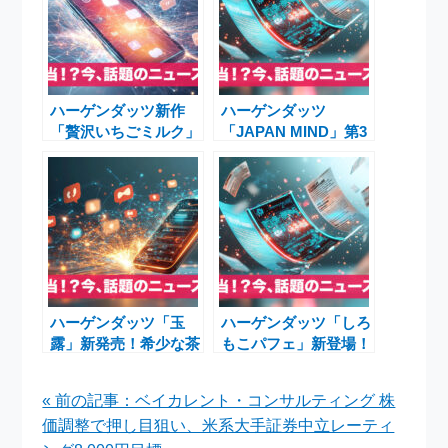
ハーゲンダッツ新作
ハーゲンダッツ
「贅沢いちごミルク」
「JAPAN MIND」第3
クリスピーサンド＆
弾！新木優子さん出
「ロイヤルミルクティ
演、ゆずホワイトショ
ークランチ」バー
コラが期間限定発売
2026年1月20日発売
ハーゲンダッツ「玉
ハーゲンダッツ「しろ
露」新発売！希少な茶
もこパフェ」新登場！
葉を贅沢に使用し、抹
2025年限定フレーバ
茶好きも納得の逸品
ー総決算と冬の販売戦
« 前の記事：ベイカレント・コンサルティング 株
略
価調整で押し目狙い、米系大手証券中立レーティ