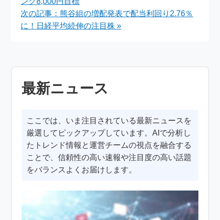
ング8,000円目標
次の記事：熊谷組の増配発表で配当利回り2.76％
に！日経平均続伸の注目株 »
最新ニュース
ここでは、いま注目されている最新ニュースを
厳選してピックアップしています。AIで分析し
たトレンド情報と運営チームの視点を融合する
ことで、信頼性の高い速報や注目度の高い話題
をバランスよくお届けします。