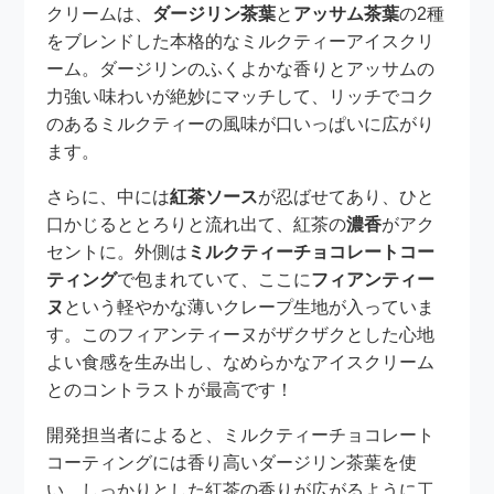
クリームは、
ダージリン茶葉
と
アッサム茶葉
の2種
をブレンドした本格的なミルクティーアイスクリ
ーム。ダージリンのふくよかな香りとアッサムの
力強い味わいが絶妙にマッチして、リッチでコク
のあるミルクティーの風味が口いっぱいに広がり
ます。
さらに、中には
紅茶ソース
が忍ばせてあり、ひと
口かじるととろりと流れ出て、紅茶の
濃香
がアク
セントに。外側は
ミルクティーチョコレートコー
ティング
で包まれていて、ここに
フィアンティー
ヌ
という軽やかな薄いクレープ生地が入っていま
す。このフィアンティーヌがザクザクとした心地
よい食感を生み出し、なめらかなアイスクリーム
とのコントラストが最高です！
開発担当者によると、ミルクティーチョコレート
コーティングには香り高いダージリン茶葉を使
い、しっかりとした紅茶の香りが広がるように工