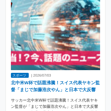
スポーツ
|
2026/07/03
北中米W杯で話題沸騰！スイス代表ヤキン監
督「まじで加藤浩次やん」と日本で大反響
サッカー北中米W杯で話題沸騰！スイス代表ヤキ
ン監督が「まじで加藤浩次やん」と日本で大反響