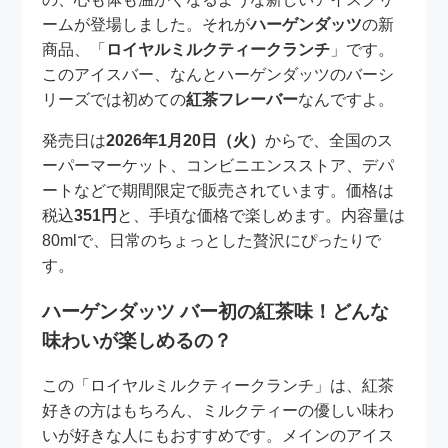
ームが登場しました。それが
ハーゲンダッツ
の新
商品、「
ロイヤルミルクティークランチ
」です。
このアイスバー、なんとハーゲンダッツのバーシ
リーズでは初めての
紅茶フレーバー
なんですよ。
発売日は
2026年1月20日（火）
からで、全国のス
ーパーマーケット、コンビニエンスストア、デパ
ートなどで期間限定で販売されています。価格は
税込
351円
と、手頃な価格で楽しめます。内容量は
80mlで、日常のちょっとした贅沢にぴったりで
す。
ハーゲンダッツ バー初の紅茶味！どんな
味わいが楽しめるの？
この「ロイヤルミルクティークランチ」は、紅茶
好きの方はもちろん、ミルクティーの優しい味わ
いが好きな人にもおすすめです。メインのアイス