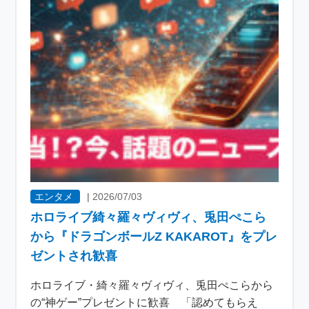
エンタメ
|
2026/07/03
ホロライブ綺々羅々ヴィヴィ、兎田ぺこら
から『ドラゴンボールZ KAKAROT』をプレ
ゼントされ歓喜
ホロライブ・綺々羅々ヴィヴィ、兎田ぺこらから
の“神ゲー”プレゼントに歓喜 「認めてもらえ