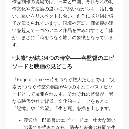
作品制作の現場では、日本と中国、それぞれの制
作文化や方法論の違いに戸惑いながらも、話し合
い、互いをリスペクトし合い、創作に取り組む様
子が伝えられています。国境や言語、価値観の違
いを超えて一つのアニメ作品を生み出すこと自体
が、まさに「時をつなぐ旅」の象徴となっていま
す。
“太素”が結ぶ4つの時空――各監督のエピ
ソードと映画の見どころ
『Edge of Time 〜時をつなぐ旅人たち』では、“太
素”がつなぐ時空の物語が4つのオムニバスエピソ
ードとして展開されます。それぞれの監督が、異
なる時代や社会背景、文化的モチーフをもとに
「記憶」や「希望」「生と死」を描き出します。
渡辺信一郎監督のエピソードは、壮大な戦い
の果てを描きながら、過去と未来の狭間で生