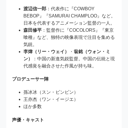
渡辺信一郎
：代表作に『COWBOY
BEBOP』『SAMURAI CHAMPLOO』など。
日本を代表するアニメーション監督の一人。
森田修平
：監督作に『COCOLORS』『東京
喰種』など、独特の映像表現で注目を集める
気鋭。
李煒（リー・ウェイ）
・
翁銘（ウォン・ミ
ン）
：中国の新進気鋭監督。中国の伝統と現
代感覚を融合させた作風が持ち味。
プロデューサー陣
孫冰冰（スン・ビンビン）
王亦杰（ワン・イージエ）
ほか多数
声優・キャスト