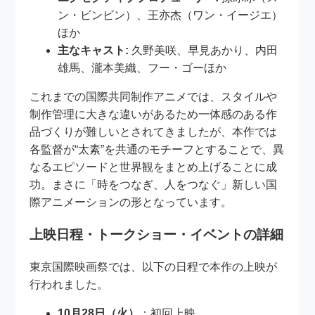
ン・ビンビン）、王亦杰（ワン・イージエ）
ほか
主なキャスト:
久野美咲、早見あかり、内田
雄馬、瀧本美織、フー・ゴーほか
これまでの国際共同制作アニメでは、スタイルや
制作管理に大きな違いがあるため一体感のある作
品づくりが難しいとされてきましたが、本作では
各監督が“太素”を共通のモチーフとすることで、異
なるエピソードと世界観をまとめ上げることに成
功。まさに「時をつなぎ、人をつなぐ」新しい国
際アニメーションの形となっています。
上映日程・トークショー・イベントの詳細
東京国際映画祭では、以下の日程で本作の上映が
行われました。
10月28日（火）
：初回上映