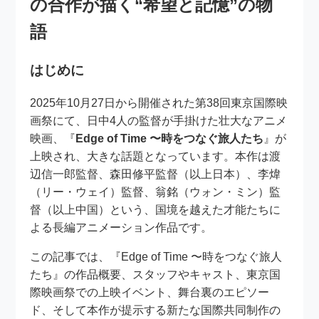
の合作が描く“希望と記憶”の物
語
はじめに
2025年10月27日から開催された第38回東京国際映
画祭にて、日中4人の監督が手掛けた壮大なアニメ
映画、『
Edge of Time 〜時をつなぐ旅人たち
』が
上映され、大きな話題となっています。本作は渡
辺信一郎監督、森田修平監督（以上日本）、李煒
（リー・ウェイ）監督、翁銘（ウォン・ミン）監
督（以上中国）という、国境を越えた才能たちに
よる長編アニメーション作品です。
この記事では、『Edge of Time 〜時をつなぐ旅人
たち』の作品概要、スタッフやキャスト、東京国
際映画祭での上映イベント、舞台裏のエピソー
ド、そして本作が提示する新たな国際共同制作の