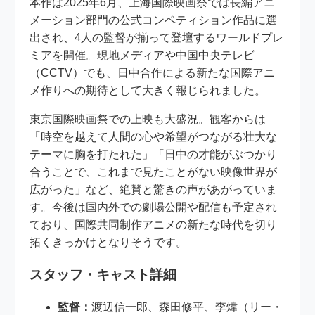
本作は2025年6月、上海国際映画祭では長編アニ
メーション部門の公式コンペティション作品に選
出され、4人の監督が揃って登壇するワールドプレ
ミアを開催。現地メディアや中国中央テレビ
（CCTV）でも、日中合作による新たな国際アニ
メ作りへの期待として大きく報じられました。
東京国際映画祭での上映も大盛況。観客からは
「時空を越えて人間の心や希望がつながる壮大な
テーマに胸を打たれた」「日中の才能がぶつかり
合うことで、これまで見たことがない映像世界が
広がった」など、絶賛と驚きの声があがっていま
す。今後は国内外での劇場公開や配信も予定され
ており、国際共同制作アニメの新たな時代を切り
拓くきっかけとなりそうです。
スタッフ・キャスト詳細
監督：
渡辺信一郎、森田修平、李煒（リー・