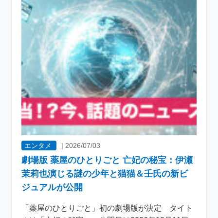
エンタメ
|
2026/07/03
劇場版 薬屋のひとりごと 亡妃の秘宝：伊瀬
茉莉也演じる謎の少年と猫猫＆壬氏の新ビ
ジュアルが公開
「薬屋のひとりごと」初の劇場版が決定 タイト