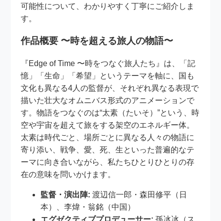
可能性について、わかりやすく丁寧にご紹介しま
す。
作品概要 〜時を超える旅人の物語〜
『Edge of Time 〜時をつなぐ旅人たち』は、「記
憶」「生命」「希望」というテーマを軸に、国も
文化も異なる4人の監督が、それぞれ異なる表現で
描いた壮大なオムニバス形式のアニメーションで
す。物語をつなぐのは“太素（たいそ）”という、時
空や宇宙を超えて旅をする架空のエネルギー体。
太素は時代ごと、場所ごとに異なる人々の物語に
寄り添い、戦争、愛、死、生といった普遍的なテ
ーマに向き合いながら、私たちひとりひとりの存
在の意味を問いかけます。
監督・演出陣:
渡辺信一郎・森田修平（日
本）、李煒・翁銘（中国）
エグゼクティブプロデューサー:
孫冰冰（ス