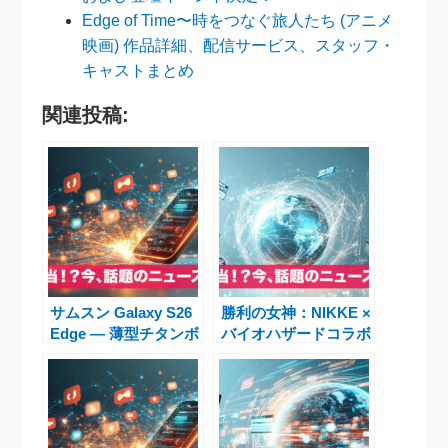
Edge of Time〜時をつなぐ旅人たち (アニメ
映画) 作品詳細、配信サービス、スタッフ・
キャストまとめ
関連投稿:
サムスン Galaxy S26
勝利の女神：NIKKE ×
Edge — 薄型チタンボ
バイオハザードコラボ
ディ＆200MPカメラ
で「エイダ・ウォン」
搭載、話題の最新リー
実装決定！注目性能・
ク徹底まとめ
評価と最新イベント徹
底解説