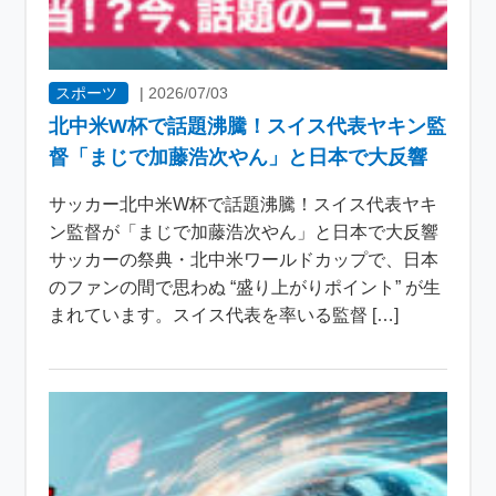
スポーツ
|
2026/07/03
北中米W杯で話題沸騰！スイス代表ヤキン監
督「まじで加藤浩次やん」と日本で大反響
サッカー北中米W杯で話題沸騰！スイス代表ヤキ
ン監督が「まじで加藤浩次やん」と日本で大反響
サッカーの祭典・北中米ワールドカップで、日本
のファンの間で思わぬ “盛り上がりポイント” が生
まれています。スイス代表を率いる監督 […]