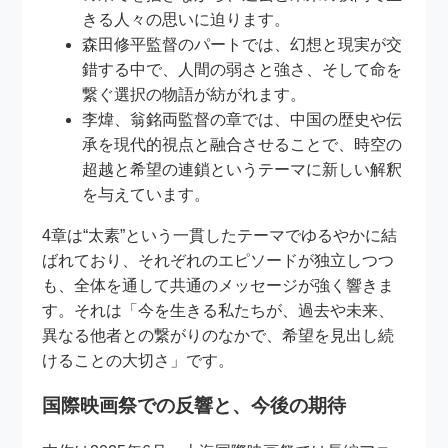
きる人々の思いに迫ります。
森田修平監督のパートでは、幻想と現実が交
錯する中で、人間の弱さと強さ、そして命を
繋ぐ選択の物語が紡がれます。
李煒、翁銘両監督の章では、中国の歴史や伝
承を現代的視点と融合させることで、時空の
超越と希望の連鎖というテーマに新しい解釈
を与えています。
4章は“太素”という一貫したテーマでゆるやかに結
ばれており、それぞれのエピソードが独立しつつ
も、全体を通して共通のメッセージが強く響きま
す。それは「今を生きる私たちが、過去や未来、
異なる他者との繋がりのなかで、希望を見出し続
けることの大切さ」です。
国際映画祭での反響と、今後の期待