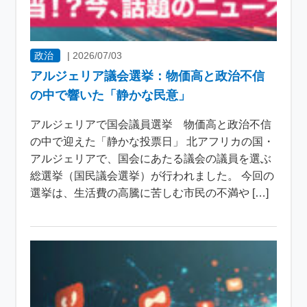
政治
|
2026/07/03
アルジェリア議会選挙：物価高と政治不信
の中で響いた「静かな民意」
アルジェリアで国会議員選挙 物価高と政治不信
の中で迎えた「静かな投票日」 北アフリカの国・
アルジェリアで、国会にあたる議会の議員を選ぶ
総選挙（国民議会選挙）が行われました。 今回の
選挙は、生活費の高騰に苦しむ市民の不満や […]