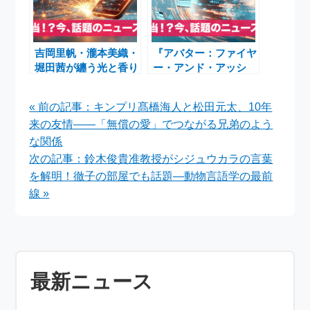
吉岡里帆・瀧本美織・
『アバター：ファイヤ
堀田茜が纏う光と香り
ー・アンド・アッシ
の奇跡―TASAKI初の
ュ』予告編＆ポスター
香水コレクション発表
公開―最新作とシリー
« 前の記事：キンプリ髙橋海人と松田元太、10年
イベント
ズ振り返り上映情報
来の友情——「無償の愛」でつながる兄弟のよう
な関係
次の記事：鈴木俊貴准教授がシジュウカラの言葉
を解明！徹子の部屋でも話題―動物言語学の最前
線 »
最新ニュース