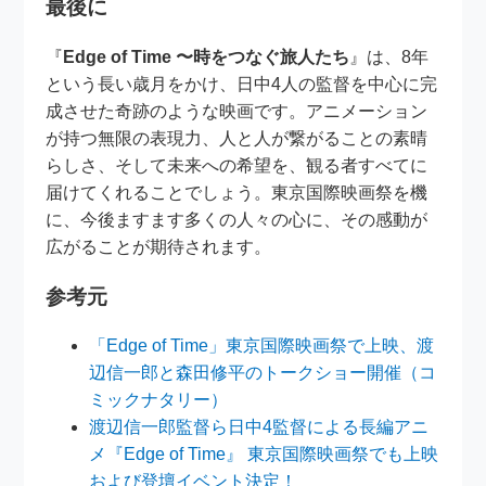
最後に
『
Edge of Time 〜時をつなぐ旅人たち
』は、8年
という長い歳月をかけ、日中4人の監督を中心に完
成させた奇跡のような映画です。アニメーション
が持つ無限の表現力、人と人が繋がることの素晴
らしさ、そして未来への希望を、観る者すべてに
届けてくれることでしょう。東京国際映画祭を機
に、今後ますます多くの人々の心に、その感動が
広がることが期待されます。
参考元
「Edge of Time」東京国際映画祭で上映、渡
辺信一郎と森田修平のトークショー開催（コ
ミックナタリー）
渡辺信一郎監督ら日中4監督による長編アニ
メ『Edge of Time』 東京国際映画祭でも上映
および登壇イベント決定！