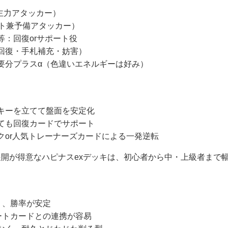
主力アタッカー）
ート兼予備アタッカー）
等：回復orサポート役
回復・手札補充・妨害）
要分プラスα（色違いエネルギーは好み）
キーを立てて盤面を安定化
ても回復カードでサポート
クor人気トレーナーズカードによる一発逆転
開が得意なハピナスexデッキは、初心者から中・上級者まで
く、勝率が安定
ートカードとの連携が容易