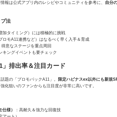
ド情報は公式アプリ内のレシピやコミュニティを参考に、
自分
ップ法
増加タイミング）には積極的に挑戦
プロモA11連携など）はなるべく早く入手＆育成
に、得意なステージを重点周回
ンキングイベントも要チェック
11」排出率＆注目カード
話題の「プロモパックA11」。
限定ハピナスex以外にも新規S
キ強化狙いのファンからも注目度が非常に高いです。
ロモ仕様）
：高耐久＆強力な回復技
定アート）