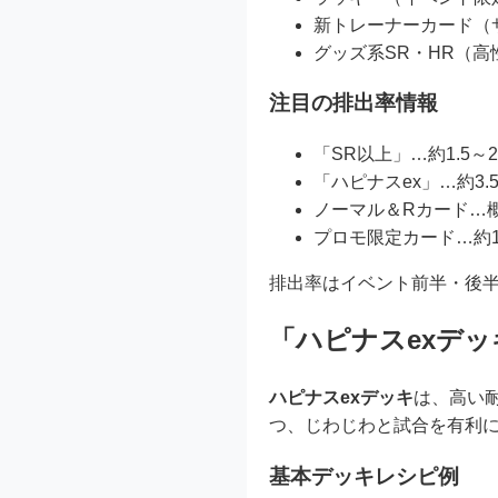
新トレーナーカード（
グッズ系SR・HR（
注目の排出率情報
「SR以上」…約1.5～
「ハピナスex」…約3
ノーマル＆Rカード…概
プロモ限定カード…約
排出率はイベント前半・後
「ハピナスexデ
ハピナスexデッキ
は、高い
つ、じわじわと試合を有利
基本デッキレシピ例