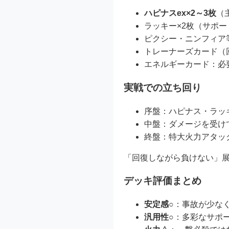
ハピナスex×2～3枚
（
ラッキー×2枚（サポ
ピクシー・ニンフィア
トレーナーズカード（
エネルギーカード：必
実戦での立ち回り
序盤：ハピナス・ラッ
中盤：ダメージを受け
終盤：特大火力アタッ
「回復しながら負けない」展
デッキ評価まとめ
安定感○
：事故が少な
汎用性○
：多彩なサポ