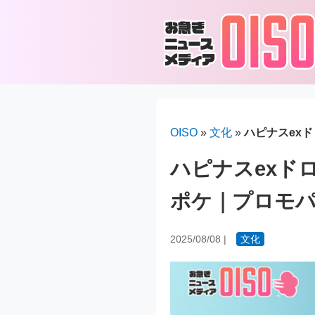
OISO
»
文化
»
ハピナスex
ハピナスexド
ポケ｜プロモパ
2025/08/08
|
文化