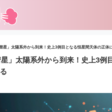
ラス彗星」太陽系外から到来！史上3例目となる恒星間天体の正体
ス彗星」太陽系外から到来！史上3例
る