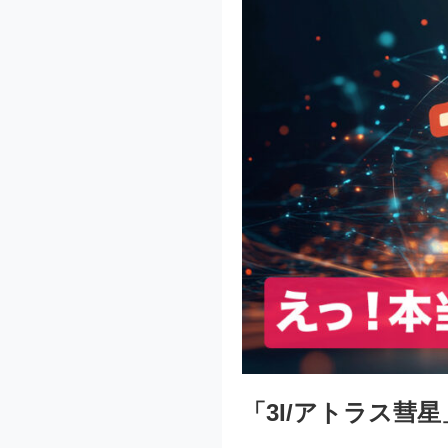
「3I/アトラス彗