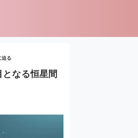
に迫る
目となる恒星間