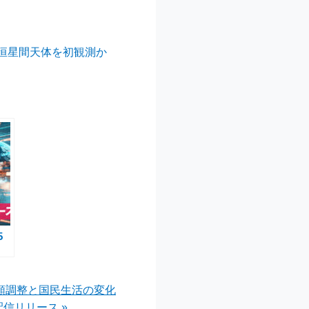
る恒星間天体を初観測か
5
額調整と国民生活の変化
信リリース »