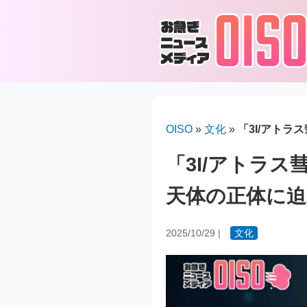
OISO
»
文化
»
「3I/アト
「3I/アトラ
天体の正体に迫
2025/10/29
|
文化