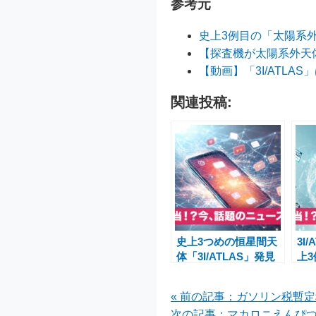
参考元
史上3例目の「太陽系
【探査機が太陽系外天
【動画】「3I/ATLA
関連投稿:
史上3つめの恒星間天
3I
体「3I/ATLAS」発見
上
――太陽系外からの宇
が
宙メッセンジャー
新
« 前の記事：ガソリン税暫
次の記事：マカロニえんぴつ