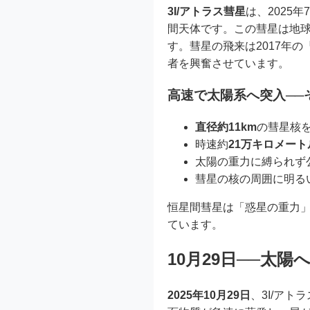
3I/アトラス彗星
は、2025
間天体です。この彗星は地
す。彗星の飛来は2017年
者を興奮させています。
高速で太陽系へ突入──
直径約11km
の彗星核
時速約
21万キロメート
太陽の重力に縛られず
彗星の核の周囲に明る
恒星間彗星は「惑星の重力
ています。
10月29日──太陽
2025年10月29日
、3I/ア