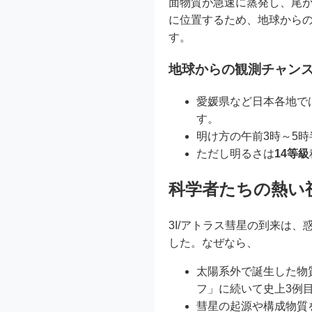
面物質が急速に蒸発し、尾
に位置するため、地球からの
す。
地球からの観測チャンス─
愛媛県など日本各地で
す。
明け方の午前3時～5
ただし明るさは
14等級
科学者たちの熱い
3I/アトラス彗星の到来は
した。なぜなら、
太陽系外で誕生した物
フ」に続いて史上3例
彗星の起源や構成物質