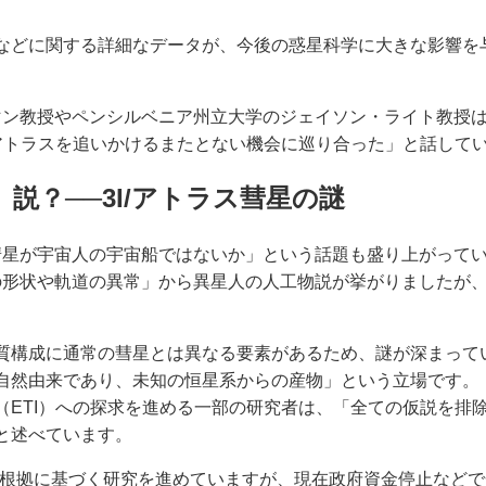
などに関する詳細なデータが、今後の惑星科学に大きな影響を
マン教授やペンシルベニア州立大学のジェイソン・ライト教授
/アトラスを追いかけるまたとない機会に巡り合った」と話して
説？──3I/アトラス彗星の謎
彗星が宇宙人の宇宙船ではないか」という話題も盛り上がって
の形状や軌道の異常」から異星人の人工物説が挙がりましたが
質構成に通常の彗星とは異なる要素があるため、謎が深まって
自然由来であり、未知の恒星系からの産物」という立場です。
（ETI）への探求を進める一部の研究者は、「全ての仮説を排
と述べています。
的根拠に基づく研究を進めていますが、現在政府資金停止など