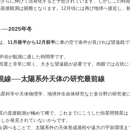
がさらに伸びて活発化すると予想されています。しかしこの時
直接観測は困難となります。12月頃には再び地球へ接近し、
─2025年冬
は、
11月後半から12月前半
に東の空で条件が良ければ望遠鏡で
時半頃が観測に適した時間帯です。
程度と非常に暗く、大きな望遠鏡が必要です。肉眼では点状に
視線──太陽系外天体の研究最前線
、惑星科学や天体物理学、地球外生命体研究など多分野の研究者
質の直接観測が極めて稀で、これまでにこうした恒星間彗星は
目しか発見されていないからです。
を調べることで、太陽系外の天体形成過程や遠方の宇宙環境ま