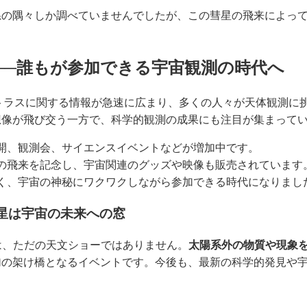
系の隅々しか調べていませんでしたが、この彗星の飛来によっ
。
──誰もが参加できる宇宙観測の時代へ
/アトラスに関する情報が急速に広まり、多くの人々が天体観測に
想像が飛び交う一方で、科学的観測の成果にも注目が集まって
開、観測会、サイエンスイベントなどが増加中です。
の飛来を記念し、宇宙関連のグッズや映像も販売されています
く、宇宙の神秘にワクワクしながら参加できる時代になりまし
彗星は宇宙の未来への窓
過は、ただの天文ショーではありません。
太陽系外の物質や現象
加の架け橋となるイベントです。今後も、最新の科学的発見や