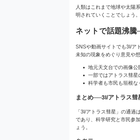
人類はこれまで地球や太陽
明されていくことでしょう
ネットで話題沸騰
SNSや動画サイトでも3I
未知の現象をめぐり意見や
地元天文台での画像公
一部ではアトラス彗星
科学者も市民も垣根な
まとめ──3I/アトラス
「3I/アトラス彗星」の通
であり、科学研究と市民参
ょう。