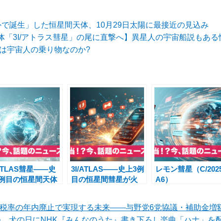
外で誕生」した恒星間天体、10月29日太陽に最接近の見込み
体「3I/アトラス彗星」の尾に直撃へ】異星人の宇宙船説もあ
S」は宇宙人の乗り物なのか?
/ATLAS彗星――史
3I/ATLAS――史上3例
レモン彗星（C/202
3例目の恒星間天体
目の恒星間彗星が火
A6）
太陽系に最接近！最
星・地球に接近、
観測と話題の真相
ESA/NASA・世界が
定税率の年内廃止で実現する未来――与野党6党協議・補助金増
大観測
、犬の日にNHK『みんなのうた』書き下ろし楽曲「ハナ」を配