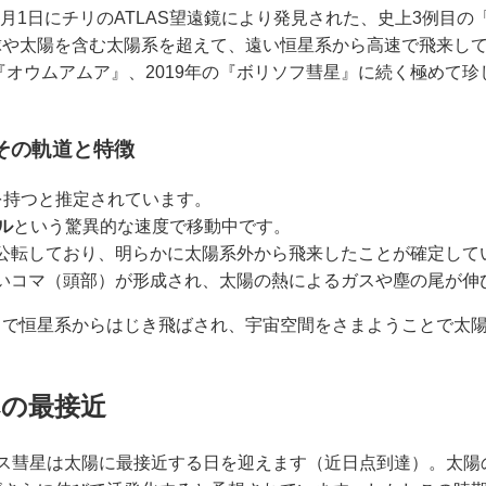
年7月1日にチリのATLAS望遠鏡により発見された、史上3例目
球や太陽を含む太陽系を超えて、遠い恒星系から高速で飛来し
の『オウムアムア』、2019年の『ボリソフ彗星』に続く極めて
その軌道と特徴
を持つと推定されています。
ル
という驚異的な速度で移動中です。
公転しており、明らかに太陽系外から飛来したことが確定して
いコマ（頭部）が形成され、太陽の熱によるガスや塵の尾が伸
」で恒星系からはじき飛ばされ、宇宙空間をさまようことで太
への最接近
トラス彗星は太陽に最接近する日を迎えます（近日点到達）。太