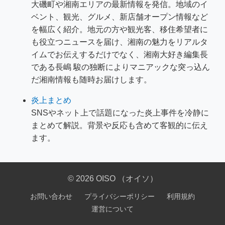
大磯町や湘南エリアの最新情報を発信。地域のイ
ベント、観光、グルメ、新店舗オープン情報など
を幅広く紹介。地元の方や観光客、移住希望者に
も役立つニュースを届け、湘南の魅力をリアルタ
イムでお伝えするだけでなく、湘南大好き編集長
である長嶋 駿の独断によりマニアックな突っ込ん
だ湘南情報も随時お届けします。
炎上まとめ
SNSやネット上で話題になった炎上事件を冷静に
まとめて解説。背景や反応も含めて客観的に伝え
ます。
© 2026 OISO （オイソ）
お問い合わせ
プライバシーポリシー
利用規約
運営について