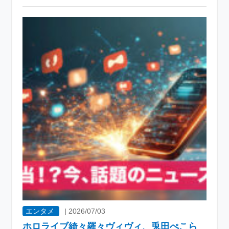
エンタメ
|
2026/07/03
ホロライブ綺々羅々ヴィヴィ、兎田ぺこら