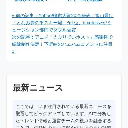
2025年スケジュール
座・ユナイテッドアロ
と激走の舞台裏
ーズコラボ・自転車通
« 前の記事：Yahoo!検索大賞2025発表：富山県は
学グッズ】
「となみ夢の平スキー場」が1位、timelesszがミ
ュージシャン部門でダブル受賞
次の記事：アニメ「えぶりでいホスト」感謝祭で
続編制作決定！下野紘のハムハムコメントに注目
»
最新ニュース
ここでは、いま注目されている最新ニュースを
厳選してピックアップしています。AIで分析し
たトレンド情報と運営チームの視点を融合する
ことで、信頼性の高い速報や注目度の高い話題