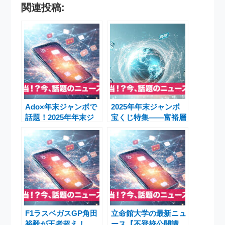
関連投稿:
Ado×年末ジャンボで
2025年年末ジャンボ
話題！2025年年末ジ
宝くじ特集――富裕層
ャンボ宝くじの発売
熱狂・売り場データ・
日・抽選日・当選金額
今田美桜の10億円プ
徹底解説
ラン
F1ラスベガスGP角田
立命館大学の最新ニュ
裕毅が王者超え！
ース【不登校公開講