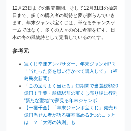
12月23日までの販売期間、そして12月31日の抽選
日まで、多くの購入者の期待と夢が膨らんでいき
ます。年末ジャンボ宝くじは、単なるチャンスゲ
ームではなく、多くの人々の心に希望を灯す、日
本の冬の風物詩として定着しているのです。
参考元
宝くじ幸運アンバサダー、年末ジャンボPR
「当たった姿を思い浮かべて購入して」（福
島民友新聞）
「この辺りよく当たる」短期間で当選総額20
億円！千葉・船橋駅前の宝くじ売り場に行列
”新たな聖地”で夢見る年末ジャンボ
【一攫千金】「年末ジャンボ宝くじ」発売 6
億円当せん者が語る確率高める3つのコツと
は！？「大河の法則」も