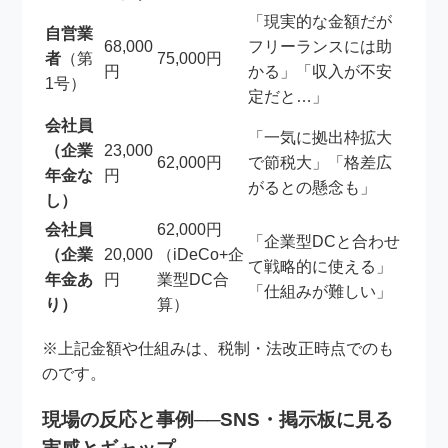
「現実的な金額だが
自営業
68,000
フリーランスには助
者
（第
75,000円
円
かる」「収入が不安
1号）
定だと…」
会社員
「一気に拠出枠拡大
（企業
23,000
62,000円
で節税大」「格差広
年金な
円
がるとの懸念も」
し）
会社員
62,000円
「企業型DCと合わせ
（企業
20,000
（iDeCo+企
て戦略的に使える」
年金あ
円
業型DC合
「仕組みが難しい」
り）
算）
※上記金額や仕組みは、税制・法改正時点でのも
のです。
現場の反応と事例──SNS・掲示板に見る