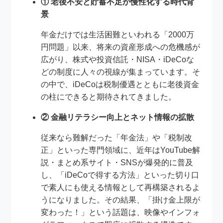
① 老後不安と貯蓄不足が慢性化する時代背
景
年金だけでは生活困難といわれる「2000万
円問題」以来、将来の資産形成への危機感が
広がり、株式や投資信託・NISA・iDeCoな
どの制度に人々の視線が集まっています。そ
の中で、iDeCoは税制優遇とともに老後資金
の柱にできると期待されてきました。
② 金融リテラシー向上とネット情報の拡散
従来なら難解だった「年金法」や「税制改
正」といった専門領域に、近年はYouTube解
説・まとめ系サイト・SNSが爆発的に普及
し、「iDeCoで得する方法」といった切り口
で素人にも使える情報として再構築されるよ
うになりました。その結果、「掛け金上限が
変わった！」という話題は、映像やインフォ