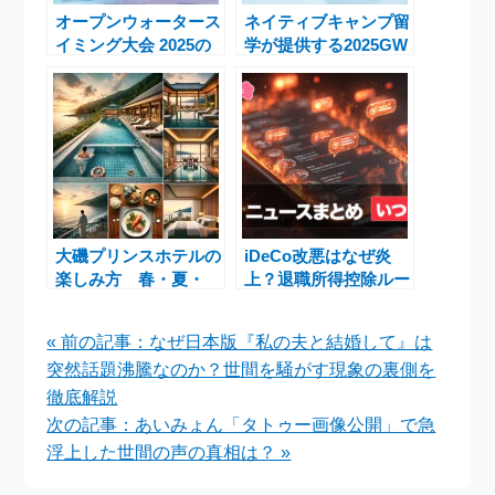
オープンウォータース
ネイティブキャンプ留
イミング大会 2025の
学が提供する2025GW
エントリーはいつか
スペシャルプランで英
ら？
語力を短期間で向上
大磯プリンスホテルの
iDeCo改悪はなぜ炎
楽しみ方 春・夏・
上？退職所得控除ルー
秋・冬どのシーズンで
ル変更で大荒れの理由
も楽しい！
« 前の記事：なぜ日本版『私の夫と結婚して』は
突然話題沸騰なのか？世間を騒がす現象の裏側を
徹底解説
次の記事：あいみょん「タトゥー画像公開」で急
浮上した世間の声の真相は？ »