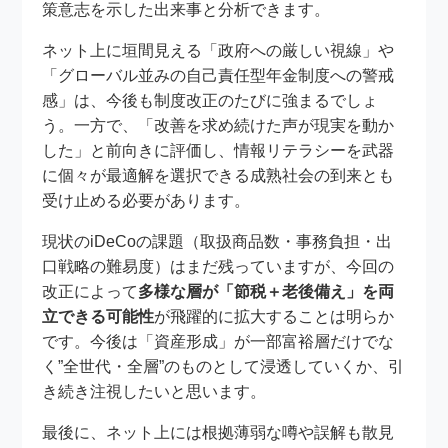
策意志を示した出来事と分析できます。
ネット上に垣間見える「政府への厳しい視線」や
「グローバル並みの自己責任型年金制度への警戒
感」は、今後も制度改正のたびに強まるでしょ
う。一方で、「改善を求め続けた声が現実を動か
した」と前向きに評価し、情報リテラシーを武器
に個々が最適解を選択できる成熟社会の到来とも
受け止める必要があります。
現状のiDeCoの課題（取扱商品数・事務負担・出
口戦略の難易度）はまだ残っていますが、今回の
改正によって
多様な層が「節税＋老後備え」を両
立できる可能性
が飛躍的に拡大することは明らか
です。今後は「資産形成」が一部富裕層だけでな
く”全世代・全層”のものとして浸透していくか、引
き続き注視したいと思います。
最後に、ネット上には根拠薄弱な噂や誤解も散見