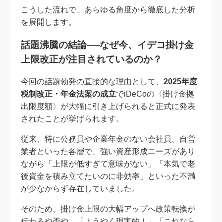
こうした流れで、あらゆる角度から徹底した分析
を展開します。
話題沸騰の結論──なぜ今、イデコ掛け金
上限改正が注目されているのか？
今回の話題勃発の直接的な理由として、
2025年度
税制改正・年金法案の成立
でiDeCoの〈掛け金拠
出限度額〉が大幅に引き上げられると正式に発表
されたことが挙げられます。
従来、特に公務員や企業年金のない会社員、自営
業者といった各層で、強い資産形成ニーズがあり
ながら「上限が低すぎて意味がない」「本気で老
後資金を積み立てたいのに非効率」といった不満
が少なからず存在していました。
そのため、掛け金上限の大幅アップへ政策転換が
伝わるや否や、「ようやく現実的！」「これなら