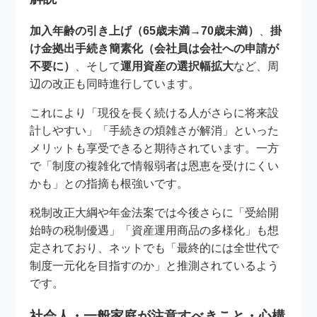
加入年齢の引き上げ（65歳未満→70歳未満）
、
掛
け金拠出手続き簡素化（会社員は会社への申請が
不要に）
、そして
運用資産の選択幅拡大
など、周
辺の改正も同時進行しています。
これにより「現役を長く続ける人がさらに将来設
計しやすい」「手続きの煩雑さが解消」といった
メリットも享受できると期待されています。一方
で「制度の複雑化で情報弱者は恩恵を受けにくい
かも」との指摘も根強いです。
税制改正大綱や年金法案では今後さらに「受給開
始時の税制優遇」「資産運用商品の多様化」も想
定されており、ネットでも「最終的には全世代で
制度一元化を目指すのか」と推測されているよう
です。
社会人・一般家庭が注意すべきこと・心構