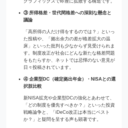
グラフィックスで即座に拡散する構造です。
③ 所得格差・世代間格差への深刻な懸念と
議論
「高所得の人だけ得をするのでは？」といっ
た投稿や、「拠出余力の差が格差拡大の温
床」といった批判も少なからず見受けられま
す。制度改正が社会にどんな新たな格差問題
をもたらすか、ネットでは忌憚のない意見が
日々投稿されています。
④ 企業型DC（確定拠出年金）・NISAとの選
択肢比較
新NISA拡充や企業型DCの強化とあわせて、
「どの制度を優先すべきか？」といった投資
戦略論争と、「iDeCo改正は本当にベスト
か？」と疑問を呈する声も顕著です。