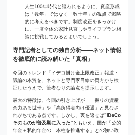
人生100年時代と謳われるように、資産形成
は「数年」ではなく「数十年」の視点で戦略
的に考えるべきです。制度改正をきっかけ
に、一度全体の家計見直しやライフプラン相
談に挑戦してみるとよいでしょう。
専門記者としての独自分析――ネット情報
を徹底的に読み解いた「真相」
今回のトレンド「イデコ掛け金上限改正」報道・
議論の本質を、ネットと専門家目線の両方から検
証したうえで、筆者なりの論点を提示します。
最大の特徴は、今回の引き上げが「一握りの資産
余力ある世帯」や「高所得者向け優遇」と見なさ
れがちである点です。しかし、裏を返せば
”iDeCo
そのものが普及期に入った”
ともいえ、国が「公的
年金＋私的年金の二本柱を推進する」との強い政