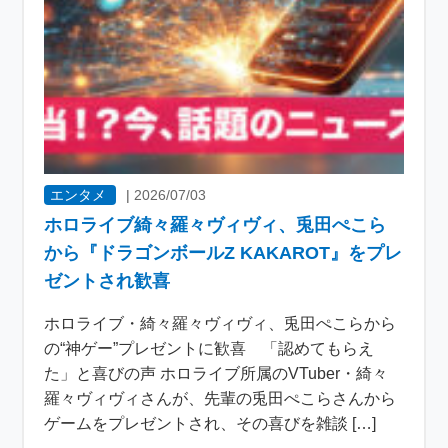
エンタメ
|
2026/07/03
ホロライブ綺々羅々ヴィヴィ、兎田ぺこら
から『ドラゴンボールZ KAKAROT』をプレ
ゼントされ歓喜
ホロライブ・綺々羅々ヴィヴィ、兎田ぺこらから
の“神ゲー”プレゼントに歓喜 「認めてもらえ
た」と喜びの声 ホロライブ所属のVTuber・綺々
羅々ヴィヴィさんが、先輩の兎田ぺこらさんから
ゲームをプレゼントされ、その喜びを雑談 […]