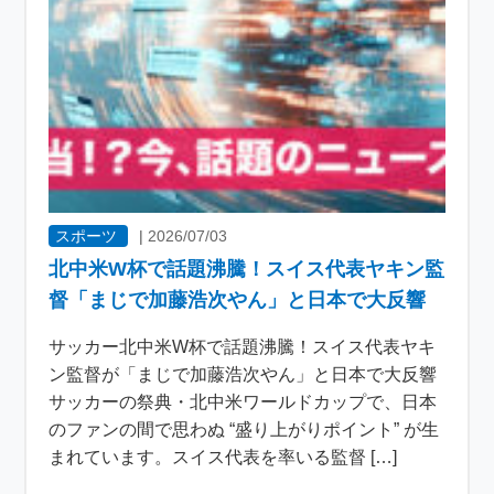
スポーツ
|
2026/07/03
北中米W杯で話題沸騰！スイス代表ヤキン監
督「まじで加藤浩次やん」と日本で大反響
サッカー北中米W杯で話題沸騰！スイス代表ヤキ
ン監督が「まじで加藤浩次やん」と日本で大反響
サッカーの祭典・北中米ワールドカップで、日本
のファンの間で思わぬ “盛り上がりポイント” が生
まれています。スイス代表を率いる監督 […]