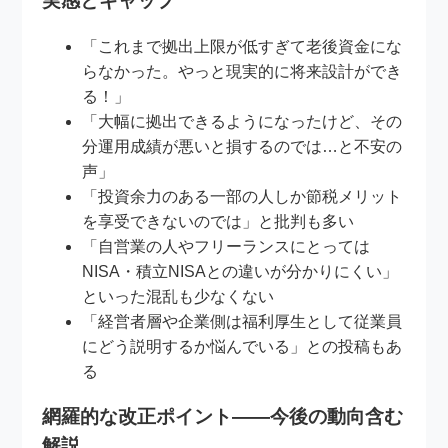
実感とギャップ
「これまで拠出上限が低すぎて老後資金にな
らなかった。やっと現実的に将来設計ができ
る！」
「大幅に拠出できるようになったけど、その
分運用成績が悪いと損するのでは…と不安の
声」
「投資余力のある一部の人しか節税メリット
を享受できないのでは」と批判も多い
「自営業の人やフリーランスにとっては
NISA・積立NISAとの違いが分かりにくい」
といった混乱も少なくない
「経営者層や企業側は福利厚生として従業員
にどう説明するか悩んでいる」との投稿もあ
る
網羅的な改正ポイント――今後の動向含む
解説