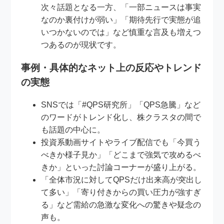
次々話題となる一方、「一部ニュースは事実
なのか裏付けが弱い」「期待先行で実態が追
いつかないのでは」など慎重な言及も増えつ
つあるのが現状です。
事例・具体的なネット上の反応やトレンド
の実態
SNSでは「#QPS研究所」「QPS急騰」など
のワードがトレンド化し、株クラスタの間で
も話題の中心に。
投資系動画サイトやライブ配信でも「今買う
べきか様子見か」「どこまで強気で攻めるべ
きか」といった討論コーナーが盛り上がる。
「全体市況に対してQPSだけ出来高が突出し
て多い」「寄り付きからの買い圧力が強すぎ
る」など需給の急激な変化への驚きや疑念の
声も。