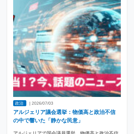
政治
|
2026/07/03
アルジェリア議会選挙：物価高と政治不信
の中で響いた「静かな民意」
アルジェリアで国会議員選挙 物価高と政治不信