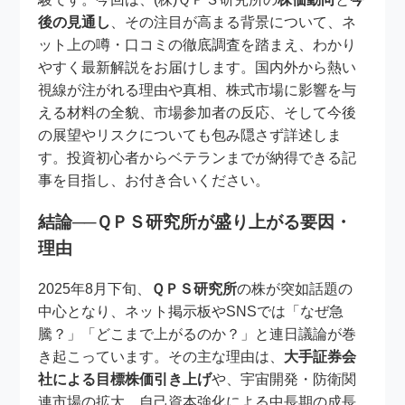
後の見通し
、その注目が高まる背景について、ネ
ット上の噂・口コミの徹底調査を踏まえ、わかり
やすく最新解説をお届けします。国内外から熱い
視線が注がれる理由や真相、株式市場に影響を与
える材料の全貌、市場参加者の反応、そして今後
の展望やリスクについても包み隠さず詳述しま
す。投資初心者からベテランまでが納得できる記
事を目指し、お付き合いください。
結論──ＱＰＳ研究所が盛り上がる要因・
理由
2025年8月下旬、
ＱＰＳ研究所
の株が突如話題の
中心となり、ネット掲示板やSNSでは「なぜ急
騰？」「どこまで上がるのか？」と連日議論が巻
き起こっています。その主な理由は、
大手証券会
社による目標株価引き上げ
や、宇宙開発・防衛関
連市場の拡大、自己資本強化による中長期の成長