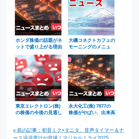
ホンダ株価の話題がネ
大磯コネクトカフェの
ットで盛り上がる理由
モーニングのメニュ
は何か？激動の現場を
ー、料金、営業時間
徹底追跡
は？
東京エレクトロン(株)
永大化工(株) 7877の
の株価の今後の見通し
株価がやばい、出来高
と予想が注目され話題
が8月21日に急減した
になっている理由と原
理由はなぜ？
« 前の記事：初音ミク×タニタ、音声タイマー＆ナ
因はなぜ？
ース温湿度計が登場！マジカルミライ2025