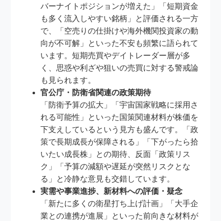
バーナイトポジションが増えた」「短期資金
も多く流入しやすい銘柄」と評価される一方
で、「空売りの仕掛けや海外機関投資家の動
向が不可解」といった不安も頻繁に語られて
います。短期売買やデイトレーダー層が多
く、思惑や利ざや狙いの売買に対する警戒論
も見られます。
官公庁・防衛省関連の政策期待
「防衛予算の拡大」「宇宙国家戦略に採用さ
れる可能性」といった国策関連材料が株価を
下支えしているという見方も盛んです。「政
策で長期成長が保障される」「下がったら拾
いたい成長株」との期待、反面「政策リス
ク」「予算の減額や遅延が突然リスクとな
る」と冷静な意見も交錯しています。
実需や事業進捗、新材料への評価・疑念
「新たに多くの衛星打ち上げ計画」「大手企
業との連携が進展」といった前向きな材料が