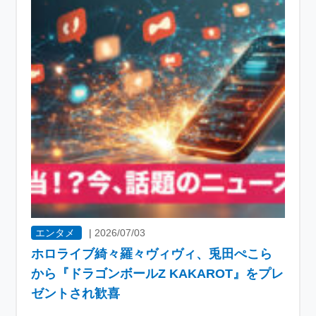
エンタメ
|
2026/07/03
ホロライブ綺々羅々ヴィヴィ、兎田ぺこら
から『ドラゴンボールZ KAKAROT』をプレ
ゼントされ歓喜