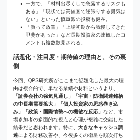
一方で、「材料出尽くしで急落するリスクも
ある」「現状では高値圏で逆張りする勇気は
ない」といった慎重派の投稿も健在。
「買って放置」「上場初期から我慢してきた
甲斐があった」など長期投資家の達観したコ
メントも複数散見される。
話題化・注目度・期待値の理由と、その裏
側
今回、QPS研究所がここまで話題化した最大の理
由は複合的で、単なる業績や材料というより、
「証券会社の強気見通し」「宇宙・防衛関連銘柄
の中長期需要拡大」「個人投資家の思惑巻き込
み」「政策・国際情勢への機敏な反応」
など、市
場参加者の多面的な視点と心理が複雑に交錯した
結果だと思われます。特に、
大きなキャッシュ調
達
による財務改善や、今後多くの衛星を順次打ち