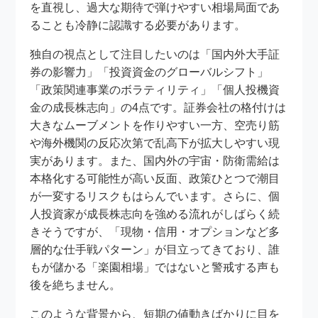
を直視し、過大な期待で弾けやすい相場局面であ
ることも冷静に認識する必要があります。
独自の視点として注目したいのは「国内外大手証
券の影響力」「投資資金のグローバルシフト」
「政策関連事業のボラティリティ」「個人投機資
金の成長株志向」の4点です。証券会社の格付けは
大きなムーブメントを作りやすい一方、空売り筋
や海外機関の反応次第で乱高下が拡大しやすい現
実があります。また、国内外の宇宙・防衛需給は
本格化する可能性が高い反面、政策ひとつで潮目
が一変するリスクもはらんでいます。さらに、個
人投資家が成長株志向を強める流れがしばらく続
きそうですが、「現物・信用・オプションなど多
層的な仕手戦パターン」が目立ってきており、誰
もが儲かる「楽園相場」ではないと警戒する声も
後を絶ちません。
このような背景から、短期の値動きばかりに目を