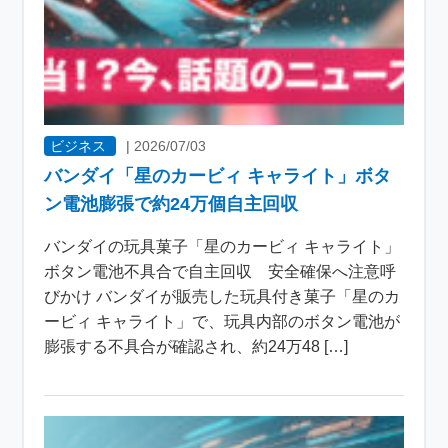
ビジネス
|
2026/07/03
バンダイ「星のカービィ キャライト」ボタ
ン電池膨張で約24万個自主回収
バンダイの玩具菓子「星のカービィ キャライト」
ボタン電池不具合で自主回収 安全確保へ注意呼
びかけ バンダイが販売した玩具付き菓子「星のカ
ービィ キャライト」で、玩具内部のボタン電池が
膨張する不具合が確認され、約24万48 […]