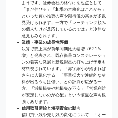
ようです。証券会社の格付けを起点として
「まだ伸びる」「相場の本格化はこれから」
といった買い推奨の声や期待値の高さが多数
見受けられます。一方で「レーティング頼み
の個人だけが反応しているのでは」と冷静な
意見もみられます。
業績・事業の成長性評価
決算で売上高が前年同期比大幅増（62.1％
増）と発表され、既存衛星コンステレーショ
ンの着実な発展と新規衛星の打ち上げ予定も
材料視されています。「赤字縮小が始まれば
さらに人気化する」「事業拡大で連続的な材
料が出るうちは強い」との評判が広がる一
方、「減損損失や純損失が不安」「営業利益
が安定しないのが心配」という慎重な声も根
強くあります。
信用取引需給と短期資金の動向
信用買い残や売り残の変化について、「オー