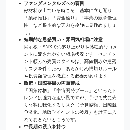
ファンダメンタルズへの着目
好材料が出ている時こそ、基本に立ち返り
「業績推移」「資金繰り」「事業の競争優位
性」など根本的な実力を冷静に見極めましょ
う。
短期的な思惑買い・雰囲気相場に注意
掲示板・SNSでの盛り上がりや熱狂的なコメ
ントに流されやすい相場状況です。センチメ
ント頼みの売買スタイルは、高値掴みや急落
リスクを伴うため、あらかじめ損切りルール
や投資額管理を徹底する必要があります。
政策・国際要因の両面警戒
「国策銘柄」「宇宙開発ブーム」といったト
レンドは強力な追い風ですが、芋づる式に売
り材料に転化するリスク（予算減額、国際競
争激化、地政学イベントの波及）も計算に入
れておきたいところです。
中長期の視点を持つ