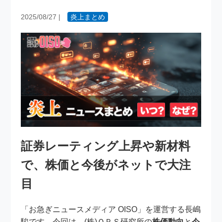
2025/08/27
|
炎上まとめ
証券レーティング上昇や新材料
で、株価と今後がネットで大注
目
「お急ぎニュースメディア OISO」を運営する長嶋
駿です。今回は、(株)ＱＰＳ研究所の
株価動向
と
今