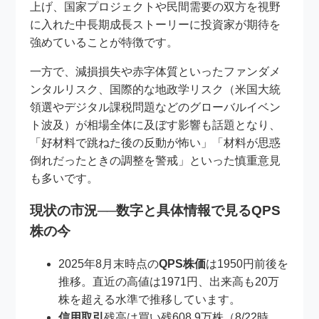
上げ、国家プロジェクトや民間需要の双方を視野
に入れた中長期成長ストーリーに投資家が期待を
強めていることが特徴です。
一方で、減損損失や赤字体質といったファンダメ
ンタルリスク、国際的な地政学リスク（米国大統
領選やデジタル課税問題などのグローバルイベン
ト波及）が相場全体に及ぼす影響も話題となり、
「好材料で跳ねた後の反動が怖い」「材料が思惑
倒れだったときの調整を警戒」といった慎重意見
も多いです。
現状の市況──数字と具体情報で見るQPS
株の今
2025年8月末時点の
QPS株価
は1950円前後を
推移。直近の高値は1971円、出来高も20万
株を超える水準で推移しています。
信用取引
残高は買い残608.9万株（8/22時