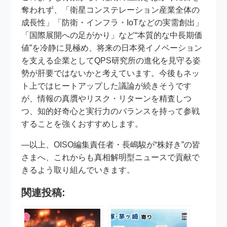
奪われず、「衛星コンステレーション産業全体の
成長性」「防衛・インフラ・IoTなどの実需創出」
「国際展開への足がかり」など“本質的な中長期価
値”を冷静に見極め、将来の日本発イノベーション
を支える企業としてQPS研究所の進化を見守る姿
勢が肝要ではないかと考えています。今後もネッ
ト上ではヒートアップした議論が続きそうです
が、情報の真贋やリスク・リターンを精査しつ
つ、知的好奇心と実行力のバランスを持って参戦
することを強くおすすめします。
—以上、OISO編集責任者・長嶋駿が“株好き”の皆
さまへ、これからも真相解明型ニュースで貢献で
きるよう取り組んでいきます。
関連投稿: