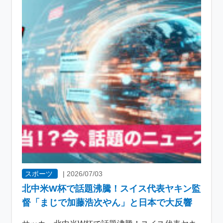
スポーツ
|
2026/07/03
北中米W杯で話題沸騰！スイス代表ヤキン監
督「まじで加藤浩次やん」と日本で大反響