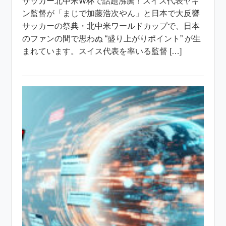
サッカー北中米W杯で話題沸騰！スイス代表ヤキ
ン監督が「まじで加藤浩次やん」と日本で大反響
サッカーの祭典・北中米ワールドカップで、日本
のファンの間で思わぬ “盛り上がりポイント” が生
まれています。スイス代表を率いる監督 […]