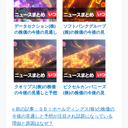
データセクション(株)
ソフトバンクグループ
の株価の今後の見通し
(株)の株価の今後の見
と予想が注目され話題
通しと予想が注目され
になっている理由と原
話題になっている理由
因はなぜ？
と原因はなぜ？
クオリプス(株)の株価
ピクセルカンパニーズ
の今後の見通しと予想
(株)の株価の今後の見
が注目され話題になっ
通しと予想が注目され
ている理由と原因はな
話題になっている理由
« 前の記事：ＳＢＩホールディングス(株)の株価の
ぜ？
と原因はなぜ？
今後の見通しと予想が注目され話題になっている
理由と原因はなぜ？