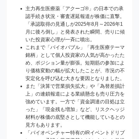
主力再生医療薬「アクーゴ®」の日本での承
認手続き状況・審査遅延報道が株価に直撃。
「承認取得の見通しが2025年8月～2026年1
月に後ろ倒し」と発表された瞬間、売りに傾
いた投資家心理が一斉に噴出。
これまで「バイオバブル」「再生医療テーマ
銘柄」として個人投資家の人気が高かったた
め、ポジション量が膨張。短期筋の参加によ
り価格変動の幅が拡大したことが、市況の不
安定化を呼び込む大きな要因となりました。
また「決算で営業損失拡大」や「為替差損計
上」の連鎖報道による業績懸念も売り圧力を
強めています。一方で「資金調達の目処は立
った」「現金残も増加」など、リスクヘッジ
材料が株価の底堅さとして機能しているとの
見方もあります。
「バイオベンチャー特有のIRイベントドリブ