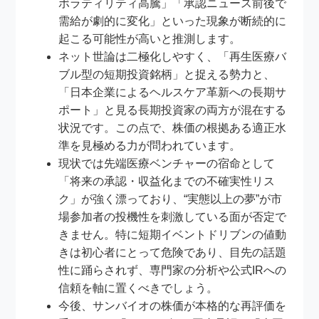
ボラティリティ高騰」「承認ニュース前後で
需給が劇的に変化」といった現象が断続的に
起こる可能性が高いと推測します。
ネット世論は二極化しやすく、「再生医療バ
ブル型の短期投資銘柄」と捉える勢力と、
「日本企業によるヘルスケア革新への長期サ
ポート」と見る長期投資家の両方が混在する
状況です。この点で、株価の根拠ある適正水
準を見極める力が問われています。
現状では先端医療ベンチャーの宿命として
「将来の承認・収益化までの不確実性リス
ク」が強く漂っており、“実態以上の夢”が市
場参加者の投機性を刺激している面が否定で
きません。特に短期イベントドリブンの値動
きは初心者にとって危険であり、目先の話題
性に踊らされず、専門家の分析や公式IRへの
信頼を軸に置くべきでしょう。
今後、サンバイオの株価が本格的な再評価を