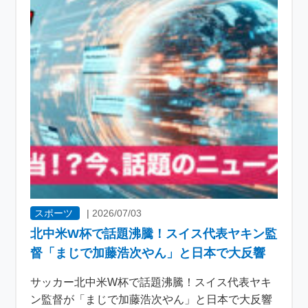
スポーツ
|
2026/07/03
北中米W杯で話題沸騰！スイス代表ヤキン監
督「まじで加藤浩次やん」と日本で大反響
サッカー北中米W杯で話題沸騰！スイス代表ヤキ
ン監督が「まじで加藤浩次やん」と日本で大反響