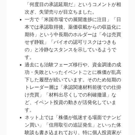
「何度目の承認延期だ」というコメントが相
次ぎ、失望売りが目立ちました。
一方で「米国市場での展開進捗に注目」「日
本では承認取得後、薬価収載からの収益化に
期待」という中長期のホルダーは「今は売買
せず静観」「バイオの認可リスクはつきも
の」と冷静なスタンスを示しているようで
す。
過去にも治験フェーズ移行や、資金調達の成
功・失敗といったイベントごとに株価が乱高
下した履歴が続いています。そのため短期の
トレーダー層は「承認関連材料前後での仕掛
け売買」「材料出尽くしでの利確撤退」な
ど、イベント投資の動きが活発化していま
す。
ネット上では「株価が低迷する場面でナンピ
ン買い」「信用取引の追証発生」といった体
験談も書き込まれており、特に個人投資家が