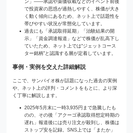
ン」——承認や薬価収載などのイベント前後
で投資家の思惑が過熱しやすく、株価が大き
く動く傾向にあるため、ネット上で話題性を
帯びやすい状況が常態化しています。
過去にも「承認取得延期」「治験結果の開
示」「資金調達報道」などで株価が乱高下し
ていたため、ネット上では“ジェットコース
ター銘柄”と認識する層が定着しています。
事例・実例を交えた詳細解説
ここで、サンバイオ株が話題になった過去の実例
や、ネット上の評判・コメントをもとに、より深
く丁寧に解説します。
2025年5月末に一時3,935円まで急騰したも
のの、その後「アクーゴ承認取得想定時期の
遅れ」報道後には売り注文が殺到し、株価は
ストップ安を記録。SNS上では「またか」