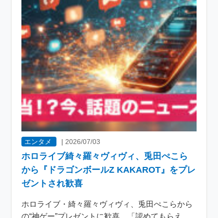
エンタメ
|
2026/07/03
ホロライブ綺々羅々ヴィヴィ、兎田ぺこら
から『ドラゴンボールZ KAKAROT』をプレ
ゼントされ歓喜
ホロライブ・綺々羅々ヴィヴィ、兎田ぺこらから
の“神ゲー”プレゼントに歓喜 「認めてもらえ