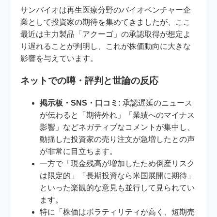
サンバイオは再生医療分野のバイオベンチャー企
業として投資家の期待を集めてきましたが、ここ
最近は主力製品「アクーゴ」の承認取得が想定よ
り遅れることが判明し、これが株価動向に大きな
影響を与えています。
ネットでの噂・評判と世論の反応
掲示板・SNS・口コミ:
承認遅延のニュース
が伝わると「期待外れ」「業績へのマイナス
影響」などネガティブなコメントが集中し、
動揺した投資家の売り注文が急増したとの声
が非常に目立ちます。
一方で「現金残高が増加したため倒産リスク
は限定的」「長期投資なら米国展開に期待」
といった楽観的な意見も並行して見られてい
ます。
特に「株価はボラティリティが高く、短期売