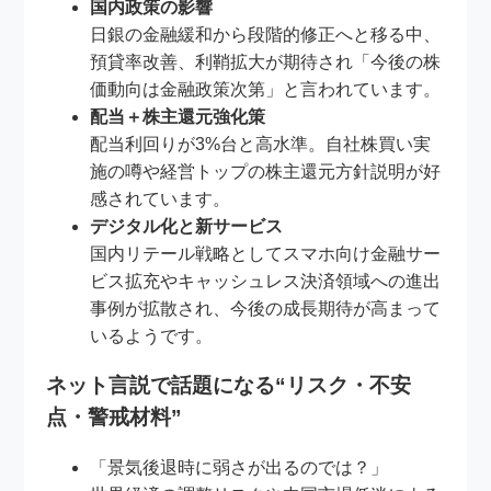
国内政策の影響
日銀の金融緩和から段階的修正へと移る中、
預貸率改善、利鞘拡大が期待され「今後の株
価動向は金融政策次第」と言われています。
配当＋株主還元強化策
配当利回りが3%台と高水準。自社株買い実
施の噂や経営トップの株主還元方針説明が好
感されています。
デジタル化と新サービス
国内リテール戦略としてスマホ向け金融サー
ビス拡充やキャッシュレス決済領域への進出
事例が拡散され、今後の成長期待が高まって
いるようです。
ネット言説で話題になる“リスク・不安
点・警戒材料”
「景気後退時に弱さが出るのでは？」