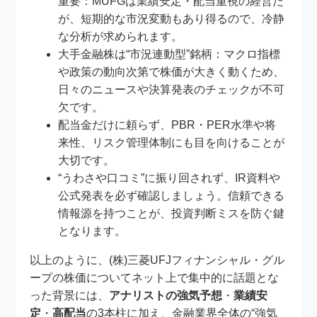
重要：MUFGは業績安定・配当重視の経営だ
が、短期的な市況変動もあり得るので、冷静
な分析が求められます。
大手金融株は“市況連動型”銘柄：マクロ指標
や政策の動向次第で株価が大きく動くため、
日々のニュースや決算発表のチェックが不可
欠です。
配当金だけに頼らず、PBR・PER水準や将
来性、リスク管理体制にも目を向けることが
大切です。
“うわさや口コミ”に振り回されず、IR資料や
公式発表を必ず確認しましょう。信頼できる
情報源を持つことが、投資判断ミスを防ぐ鍵
となります。
以上のように、(株)三菱UFJフィナンシャル・グル
ープの株価についてネット上で集中的に話題とな
った背景には、
アナリストの強気予想
・
業績安
定
・
高配当
の3本柱に加え、金融業界全体の“強気