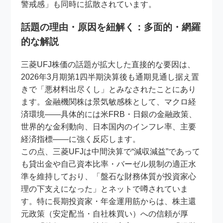
警戒感」も同時に拡散されています。
話題の理由・原因を紐解く：多面的・網羅
的な解説
三菱UFJ株価の話題が拡大した直接的な要因は、
2026年3月期第1四半期決算後も通期見通し据え置
きで「悪材料出尽くし」とみなされたことにあり
ます。金融機関株は景気敏感株として、マクロ経
済環境――具体的には米FRB・日銀の金融政策、
世界的な金利動向、日本国内のインフレ率、主要
経済指標――に強く反応します。
この点、三菱UFJは中間決算で“減収減益”であって
も貸出金や自己資本比率・バーゼル規制の適正水
準を維持しており、「盤石な財務体質が投資家心
理の下支えになった」とネットで噂されていま
す。特に長期投資家・年金運用筋からは、株主還
元政策（安定配当・自社株買い）への信頼が厚