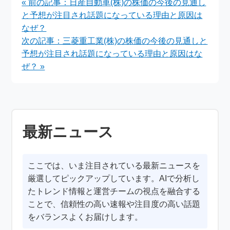
« 前の記事：日産自動車(株)の株価の今後の見通し
スフォーメーションの
と予想が注目され話題になっている理由と原因は
加速
なぜ？
次の記事：三菱重工業(株)の株価の今後の見通しと
予想が注目され話題になっている理由と原因はな
ぜ？ »
最新ニュース
ここでは、いま注目されている最新ニュースを
厳選してピックアップしています。AIで分析し
たトレンド情報と運営チームの視点を融合する
ことで、信頼性の高い速報や注目度の高い話題
をバランスよくお届けします。