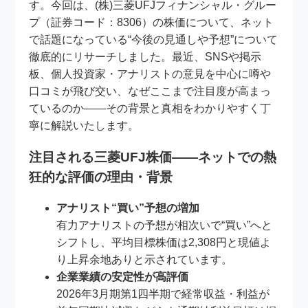
す。今回は、(株)三菱UFJフィナンシャル・グルー
プ（証券コード：8306）の株価について、ネット
で話題になっている“今後の見通しや予想”について
徹底的にリサーチしました。最近、SNSや掲示
板、個人投資家・アナリストの意見を中心に噂や
口コミが飛び交い、なぜここまで注目度が高まっ
ているのか――その背景と真相をわかりやすく丁
寧に解説いたします。
注目される三菱UFJ株価――ネットでの熱
狂的な評価の理由・背景
アナリスト“買い”予想の増加
有力アナリストの予想が相次いで“買い”へと
シフトし、平均目標株価は2,308円と現値よ
り上昇余地ありと示されています。
企業業績の安定性が高評価
2026年3月期第1四半期で経常収益・利益が