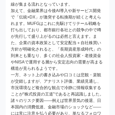
線が集まる流れとなっています。
加えて、金融業界は今後AI導入や新サービス開発
で「伝統×DX」が激突する転換期が続くと考えら
れます。MUFGはこれに先駆けてリテール戦略を
打ち出しており、都市銀行各社との競争の中で噂
が先行して盛り上がるのは必然と言えます。ま
た、企業の資本政策として安定配当＋自社株買い
方針が明確化されると、「長期資産形成時代」の
到来とも重なり、多くの社会人投資家・老後資金
やNISAで運用する層から安定志向の需要が高まる
構造が見られるようです。
一方、ネット上の書き込みや口コミは悲観・楽観
が交錯しますが、アナリスト評価、業績見通し、
市況環境など複合的な観点で冷静に情報収集する
ことが“株式投資の王道”であると再認識しました。
諸々のリスク要因――例えば世界景気の後退、日
本国内の消費低迷、金融市場のショックなど――
には常に注意を払う必要があり、単なるフォロワ