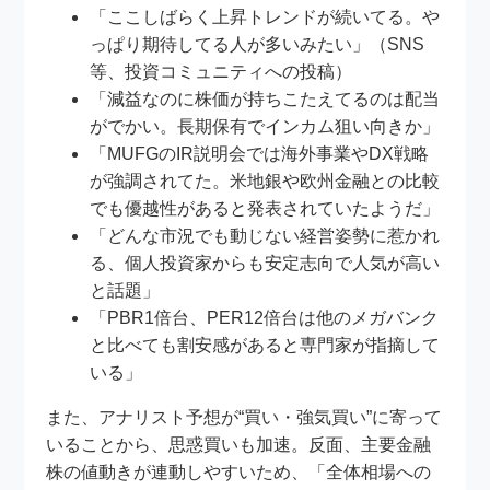
「ここしばらく上昇トレンドが続いてる。や
っぱり期待してる人が多いみたい」（SNS
等、投資コミュニティへの投稿）
「減益なのに株価が持ちこたえてるのは配当
がでかい。長期保有でインカム狙い向きか」
「MUFGのIR説明会では海外事業やDX戦略
が強調されてた。米地銀や欧州金融との比較
でも優越性があると発表されていたようだ」
「どんな市況でも動じない経営姿勢に惹かれ
る、個人投資家からも安定志向で人気が高い
と話題」
「PBR1倍台、PER12倍台は他のメガバンク
と比べても割安感があると専門家が指摘して
いる」
また、アナリスト予想が“買い・強気買い”に寄って
いることから、思惑買いも加速。反面、主要金融
株の値動きが連動しやすいため、「全体相場への