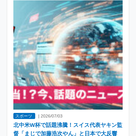
スポーツ
|
2026/07/03
北中米W杯で話題沸騰！スイス代表ヤキン監
督「まじで加藤浩次やん」と日本で大反響