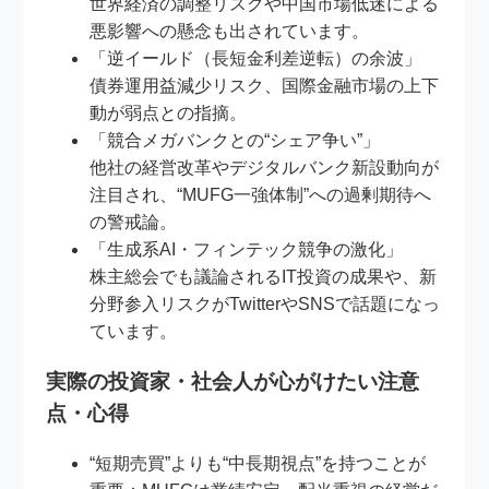
世界経済の調整リスクや中国市場低迷による
悪影響への懸念も出されています。
「逆イールド（長短金利差逆転）の余波」
債券運用益減少リスク、国際金融市場の上下
動が弱点との指摘。
「競合メガバンクとの“シェア争い”」
他社の経営改革やデジタルバンク新設動向が
注目され、“MUFG一強体制”への過剰期待へ
の警戒論。
「生成系AI・フィンテック競争の激化」
株主総会でも議論されるIT投資の成果や、新
分野参入リスクがTwitterやSNSで話題になっ
ています。
実際の投資家・社会人が心がけたい注意
点・心得
“短期売買”よりも“中長期視点”を持つことが