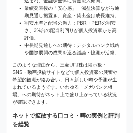
込まれ、金融株全体に資金流入傾向。
業績発表後の「安心感」：減益決算ながら通
期見通し据置き、資産・貸出金は成長維持。
割安水準と配当の魅力：PBR・PERの割安
さ、3%台の配当利回りが個人投資家から高
評価。
中長期見通しへの期待：デジタルバンク戦略
や国際展開の成果を巡る議論・憶測が活発。
このような理由から、三菱UFJ株は掲示板・
SNS・動画投稿サイトなどで個人投資家の興奮や
希望的観測が絡み合い、日々新しい噂や予測が生
まれているようです。いわゆる「メガバンク相
場」への期待がネット上で盛り上がっている状況
が確認できます。
ネットで拡散する口コミ・噂の実例と評判
を総覧