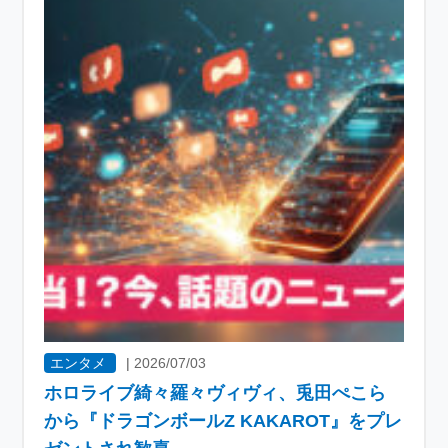
エンタメ
|
2026/07/03
ホロライブ綺々羅々ヴィヴィ、兎田ぺこら
から『ドラゴンボールZ KAKAROT』をプレ