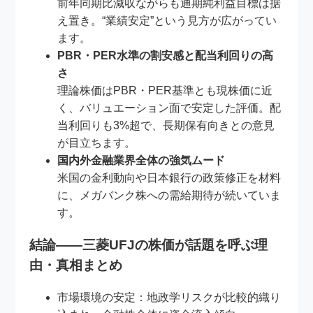
前年同期比減収ながらも通期純利益目標は据
え置き。“業績安定”という見方が広がってい
ます。
PBR・PER水準の割安感と配当利回りの高
さ
理論株価はPBR・PER基準とも現株価に近
く、バリュエーション面で安定した評価。配
当利回りも3%超で、長期保有向きとの意見
が目立ちます。
国内外金融業界全体の強気ムード
米国の金利動向や日本銀行の政策修正を材料
に、メガバンク株への需給期待が続いていま
す。
結論――三菱UFJの株価が話題を呼ぶ理
由・真相まとめ
市場環境の安定：地政学リスクが比較的織り