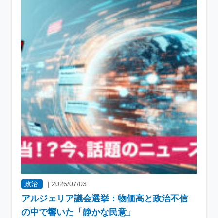
政治
|
2026/07/03
アルジェリア議会選挙：物価高と政治不信
の中で響いた「静かな民意」