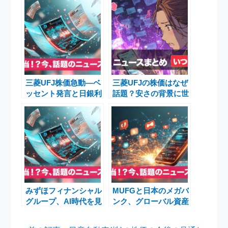
三菱UFJ株価急動―ベ
三菱UFJの株価はなぜ
ッセント発言と日銀利
話題？安さの背景に世
上げ観測で揺れる日本
論注目
市場
みずほフィナンシャル
MUFGと日本のメガバ
グループ、AI時代を見
ンク、グローバル資産
据えた高度専門人材の
運用拡大の最前線
確保とデジタルトラン