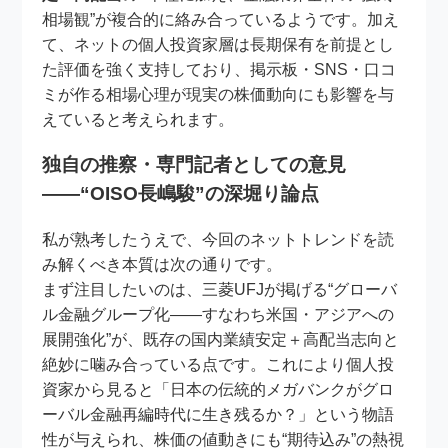
相場観”が複合的に絡み合っているようです。加え
て、ネットの個人投資家層は長期保有を前提とし
た評価を強く支持しており、掲示板・SNS・口コ
ミが作る相場心理が現実の株価動向にも影響を与
えていると考えられます。
独自の推察・専門記者としての意見
――“OISO長嶋駿”の深堀り論点
私が熟考したうえで、今回のネットトレンドを読
み解くべき本質は次の通りです。
まず注目したいのは、三菱UFJが掲げる“グローバ
ル金融グループ化――すなわち米国・アジアへの
展開強化”が、既存の国内業績安定＋高配当志向と
絶妙に噛み合っている点です。これにより個人投
資家から見ると「日本の伝統的メガバンクがグロ
ーバル金融再編時代に生き残るか？」という物語
性が与えられ、株価の値動きにも“期待込み”の熱視