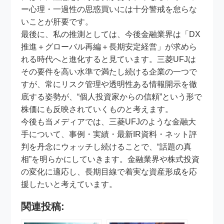
ー心理・一過性の思惑買いには十分警戒を怠らな
いことが肝要です。
最後に、私の推測としては、今後金融業界は「DX
推進＋グローバル再編＋長期安定経営」が求めら
れる時代へと進化すると見ています。三菱UFJは
その要件を高い水準で満たし続ける企業の一つで
すが、常にリスク管理や透明性ある情報開示を徹
底する姿勢が、“個人投資家からの信頼”という形で
株価にも反映されていくものと考えます。
今後も当メディアでは、三菱UFJのような金融大
手について、事例・実績・最新IR資料・ネット評
判を丹念にウォッチし続けることで、“話題の真
相”を明らかにしていきます。金融業界や株式投資
の変化に適応し、長期目線で着実な資産形成を応
援したいと考えています。
関連投稿: