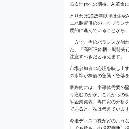
る次世代への期待、AI革命
とりわけ2025年以降は生成
ェハ装置供給のトップランナ
度的に進んでいることから
一方で、需給バランスが崩れ
た、「高PER銘柄＝期待先
注意すべきだと考えます。
市場参加者の心理を映し出す
の水準が株価の急騰・急落
最終的には、半導体需要の
り込むのかが、これからの
や企業発表、専門家の分析を
であると、私は考えていま
今後ディスコ株がどのような
しでも皆さまの投資判断に