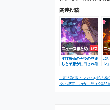
関連投稿:
NTT株価の今後の見通
ぶ
しと予想が注目され話
レ
題になっている理由と
に
原因はなぜ？
ト
« 前の記事：レカム(株)
次の記事：神奈川県で2025