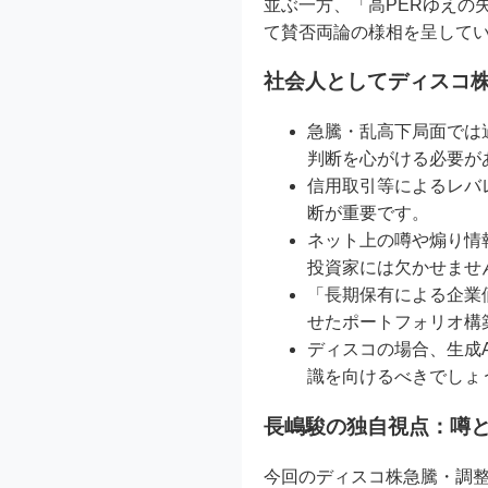
並ぶ一方、「高PERゆえの
て賛否両論の様相を呈して
社会人としてディスコ
急騰・乱高下局面では
判断を心がける必要が
信用取引等によるレバ
断が重要です。
ネット上の噂や煽り情
投資家には欠かせませ
「長期保有による企業
せたポートフォリオ構
ディスコの場合、生成
識を向けるべきでしょ
長嶋駿の独自視点：噂
今回のディスコ株急騰・調