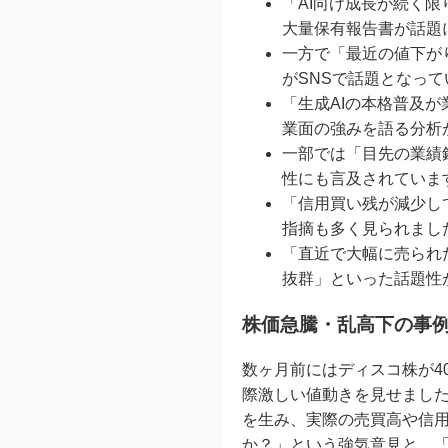
「AI向け成長が続く
大量保有報告書が話題
一方で「最近の値下が
がSNSで話題となって
「生成AIの本格普及
業面の強みを語る分析
一部では「目先の業績
性にも言及されていま
「信用買い残が減少し
指摘も多く見られまし
「直近で大幅に売られ
抜群」といった話題性
株価急騰・乱高下の事
数ヶ月前にはディスコ株が4
際激しい値動きを見せました
を生み、実際の売買高や信用
か？」という強気意見と、