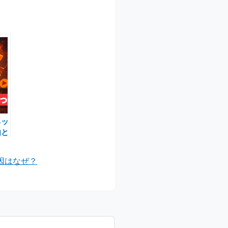
ネッ
由と
？
因はなぜ？