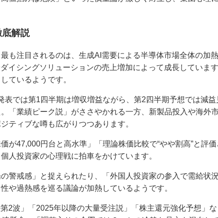
徹底解説
最も注目されるのは、生成AI需要による半導体市場全体の加
やダイシングソリューションの売上増加によって成長していま
出しているようです。
の決算発表では第1四半期は増収増益ながら、第2四半期予想では減
た。「業績ピーク説」がささやかれる一方、新製品投入や海外
ポジティブな噂も広がりつつあります。
価が47,000円台と高水準」「理論株価比較で“やや割高”と評
、個人投資家の心理戦に拍車をかけています。
場の警戒感」と捉えられたり、「外国人投資家の参入で需給状
当性や過熱感を巡る議論が加熱しているようです。
ル第2波」「2025年以降の大量受注説」「株主還元強化予想」