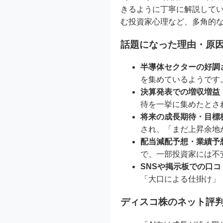
きるように丁寧に解説してい
む投資家心理など、多角的
話題になった理由・原
半導体セクターの好調
を集めているようです
決算発表での増収増益
待を一挙に集めたとさ
将来の成長期待・目標
され、「まだ上昇余地
配当減配予想・業績予
で、一部投資家には不
SNSや掲示板での口
「大口による仕掛け」
ディスコ株のネット評