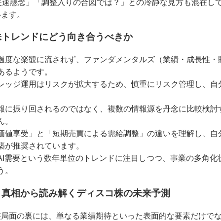
失速懸念」「調整入りの合図では？」との冷静な見方も混在し
います。
株トレンドにどう向き合うべきか
過度な楽観に流されず、ファンダメンタルズ（業績・成長性・
あるようです。
レッジ運用はリスクが拡大するため、慎重にリスク管理し、自
報に振り回されるのではなく、複数の情報源を丹念に比較検討
ん。
価値享受」と「短期売買による需給調整」の違いを理解し、自
築が推奨されています。
AI需要という数年単位のトレンドに注目しつつ、事業の多角化
う。
と真相から読み解くディスコ株の未来予測
整局面の裏には、単なる業績期待といった表面的な要素だけで