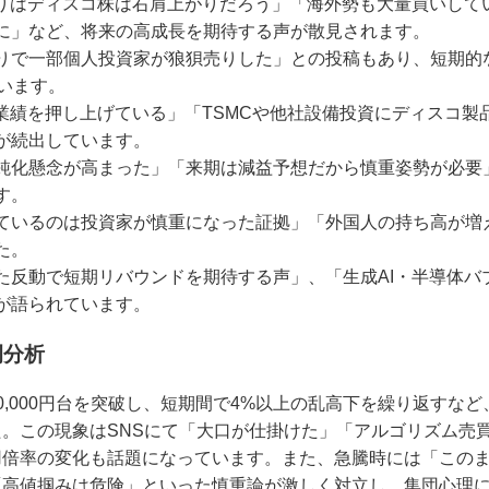
限りはディスコ株は右肩上がりだろう」「海外勢も大量買いして
に」など、将来の高成長を期待する声が散見されます。
りで一部個人投資家が狼狽売りした」との投稿もあり、短期的
います。
が業績を押し上げている」「TSMCや他社設備投資にディスコ製
が続出しています。
鈍化懸念が高まった」「来期は減益予想だから慎重姿勢が必要
す。
ているのは投資家が慎重になった証拠」「外国人の持ち高が増
た。
た反動で短期リバウンドを期待する声」、「生成AI・半導体バ
が語られています。
例分析
0,000円台を突破し、短期間で4%以上の乱高下を繰り返すな
。この現象はSNSにて「大口が仕掛けた」「アルゴリズム売
倍率の変化も話題になっています。また、急騰時には「このまま5
「高値掴みは危険」といった慎重論が激しく対立し、集団心理