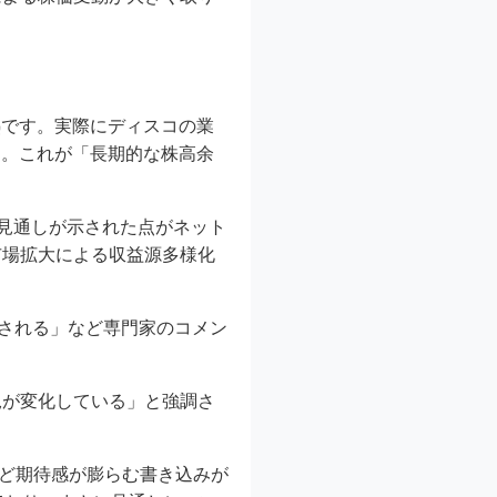
熱です。実際にディスコの業
す。これが「長期的な株高余
益見通しが示された点がネット
市場拡大による収益源多様化
価される」など専門家のコメン
況が変化している」と強調さ
など期待感が膨らむ書き込みが