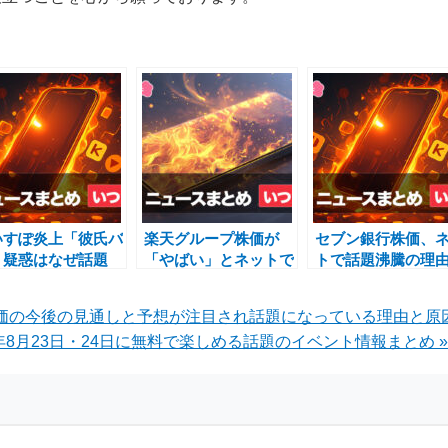
いすぽ炎上「彼氏バ
楽天グループ株価が
セブン銀行株価、
」疑惑はなぜ話題
「やばい」とネットで
トで話題沸騰の理
？騒動の真相とネッ
話題の理由とは？
急騰現象の真相は
の反応
の株価の今後の見通しと予想が注目され話題になっている理由と原
年8月23日・24日に無料で楽しめる話題のイベント情報まとめ »