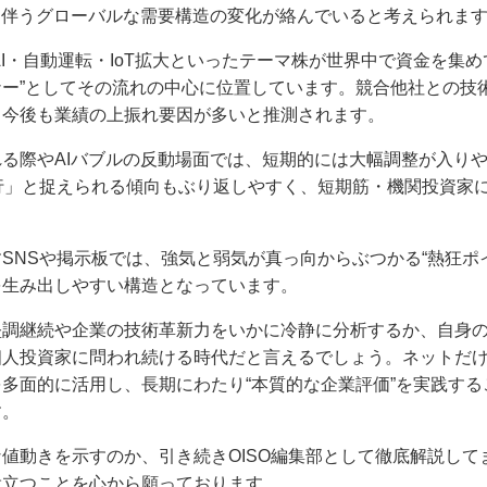
に伴うグローバルな需要構造の変化が絡んでいると考えられま
AI・自動運転・IoT拡大といったテーマ株が世界中で資金を集め
ー”としてその流れの中心に位置しています。競合他社との技
、今後も業績の上振れ要因が多いと推測されます。
る際やAIバブルの反動場面では、短期的には大幅調整が入り
行」と捉えられる傾向もぶり返しやすく、短期筋・機関投資家
SNSや掲示板では、強気と弱気が真っ向からぶつかる“熱狂ポ
を生み出しやすい構造となっています。
堅調継続や企業の技術革新力をいかに冷静に分析するか、自身
個人投資家に問われ続ける時代だと言えるでしょう。ネットだ
多面的に活用し、長期にわたり“本質的な企業評価”を実践す
す。
値動きを示すのか、引き続きOISO編集部として徹底解説して
役立つことを心から願っております。