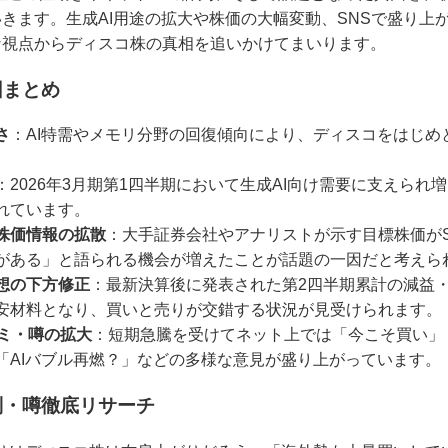
きます。生成AI用途の拡大や株価の大幅変動、SNSで盛り上
な視点からディスコ株の真相を追いかけてまいります。
因まとめ
さ
：AI特需やメモリ分野の回復傾向により、ディスコをはじめ
。
：2026年3月期第1四半期において生成AI向け需要に支えら
れています。
株価情報の拡散
：大手証券会社やアナリストが示す目標株価が
がある」と語られる機会が増えたことが話題の一因だと考えら
想の下方修正
：最新決算後に発表された第2四半期累計の減益
安材料となり、買いと売りが交錯する状況が見受けられます。
コミ・噂の拡大
：短期急騰を受けてネット上では「今こそ買い」
「AIバブル再燃？」などの多様な意見が盛り上がっています。
判・噂徹底リサーチ