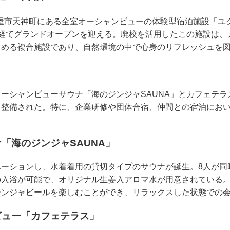
県鹿屋市天神町にある全室オーシャンビューの体験型宿泊施設「
を経てグランドオープンを迎える。廃校を活用したこの施設は、
しめる複合施設であり、自然環境の中で心身のリフレッシュを
ト
ーシャンビューサウナ「海のジンジャSAUNA」とカフェテ
も整備された。特に、企業研修や団体合宿、仲間との宿泊にお
「海のジンジャSAUNA」
ベーションし、水着着用の貸切タイプのサウナが誕生。8人が同
の入浴が可能で、オリジナル生姜入アロマ水が用意されている
ジンジャビールを楽しむことができ、リラックスした状態での
ビュー「カフェテラス」