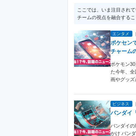
ここでは、いま注目されて
チームの視点を融合するこ
エンタメ
ポケセン
チャーム
ポケモン3
た今年、全
画やグッズ
ビジネス
バンダイ
バンダイの
かけ バン