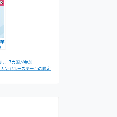
創業
袋
ドと
を実施し、7カ国が参加
なカンガルーステーキの限定