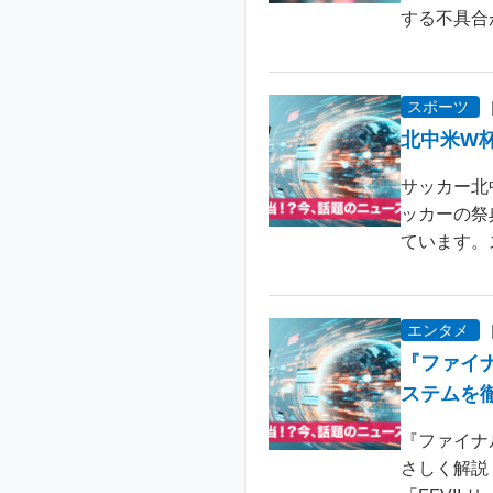
する不具合が
スポーツ
北中米W
サッカー北
ッカーの祭
ています。
エンタメ
『ファイ
ステムを
『ファイナ
さしく解説