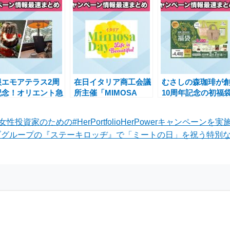
根エモアテラス2周
在日イタリア商工会議
むさしの森珈琲が
記念！オリエント急
所主催「MIMOSA
10周年記念の初福
ティーサロンペア招
DAY 2025」女性の美
を発売！オンワー
券プレゼントキャン
しさを祝うキャンペー
のコラボが実現
女性投資家のための#HerPortfolioHerPowerキャンペーン
ーン実施中
ン
ブグループの『ステーキロッヂ』で「ミートの日」を祝う特別