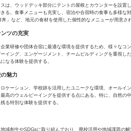
ラスは、ウッドデッキ部分にテントの屋根とカウンターを設置
できる。食事メニューも充実し、宿泊や合宿時の食事も多様な
鮮丼」など、地元の食材を使用した個性的なメニューが用意さ
テンツの充実
、企業研修や団体合宿に最適な環境を提供するため、様々なコ
ビーイング、エンゲージメント、チームビルディングを重視し
気になる体験を提供する。
校の魅力
なロケーション、学校跡を活用したユニークな環境、オールイ
て最高のウェルビーイングを提供する点にある。特に、自然の
に残る特別な体験を提供する。
地域創生やSDGsに取り組んでおり、廃校活用や地域課題の