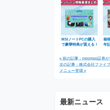
MSIノートPCの購入
箱
で豪華特典が貰える！
年
新生活応援キャンペー
行
ンとレビューキャンペ
待
« 前の記事：moomoo証券が
ーン開催中
ペ
次の記事：株式会社ファイ
メニュー登場 »
最新ニュース