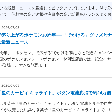
いる最新ニュースを厳選してピックアップしています。AIで
とで、信頼性の高い速報や注目度の高い話題をバランスよくお
|
2026/07/03
で盛り上がるポケモン30周年──「でかける」グッズと
の最新ニュース
0周年、「ポケセン」で広がる“でかける”楽しさと記念キャンペー
国のポケモンセンター（ポケセン）や関連店舗では、記念イヤ
が登場し、大きな話題 […]
|
2026/07/03
「星のカービィ キャライト」ボタン電池膨張で約24万
玩具菓子「星のカービィ キャライト」ボタン電池不具合で自
ダイが販売した玩具付き菓子「星のカービィ キャライト」で、