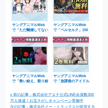
ヤングアニマルWeb
ヤングアニマルWeb
で「ただ離婚してない
で「ベルセルク」150
だけ」が期間限定で2
エピソード無料キャン
巻無料配信中！
ペーン実施中！！
ヤングアニマルWeb
ヤングアニマルWeb
で「救い給え、殺り給
で「放課後のアイドル
え」2巻無料キャンペ
には秘密がある」2巻
ーン実施中の魅力
無料キャンペーン実施
« 前の記事：株式会社アエナ公式LINE会員数300
中
万人達成！お宝さがしキャンペーン実施中
次の記事：株式会社イー・トラックスが提供する