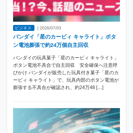
ビジネス
|
2026/07/03
バンダイ「星のカービィ キャライト」ボタ
ン電池膨張で約24万個自主回収
バンダイの玩具菓子「星のカービィ キャライト」
ボタン電池不具合で自主回収 安全確保へ注意呼
びかけ バンダイが販売した玩具付き菓子「星のカ
ービィ キャライト」で、玩具内部のボタン電池が
膨張する不具合が確認され、約24万48 […]