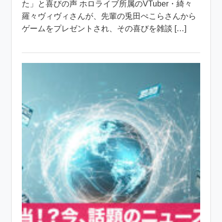
た」と喜びの声 ホロライブ所属のVTuber・綺々
羅々ヴィヴィさんが、先輩の兎田ぺこらさんから
ゲームをプレゼントされ、その喜びを雑談 […]