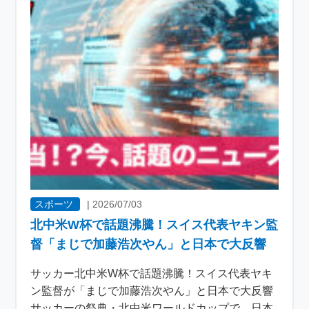
スポーツ
|
2026/07/03
北中米W杯で話題沸騰！スイス代表ヤキン監
督「まじで加藤浩次やん」と日本で大反響
サッカー北中米W杯で話題沸騰！スイス代表ヤキ
ン監督が「まじで加藤浩次やん」と日本で大反響
サッカーの祭典・北中米ワールドカップで、日本