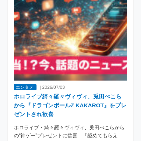
エンタメ
|
2026/07/03
ホロライブ綺々羅々ヴィヴィ、兎田ぺこら
から『ドラゴンボールZ KAKAROT』をプレ
ゼントされ歓喜
ホロライブ・綺々羅々ヴィヴィ、兎田ぺこらから
の“神ゲー”プレゼントに歓喜 「認めてもらえ