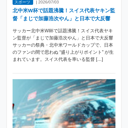
スポーツ
|
2026/07/03
北中米W杯で話題沸騰！スイス代表ヤキン監
督「まじで加藤浩次やん」と日本で大反響
サッカー北中米W杯で話題沸騰！スイス代表ヤキ
ン監督が「まじで加藤浩次やん」と日本で大反響
サッカーの祭典・北中米ワールドカップで、日本
のファンの間で思わぬ “盛り上がりポイント” が生
まれています。スイス代表を率いる監督 […]