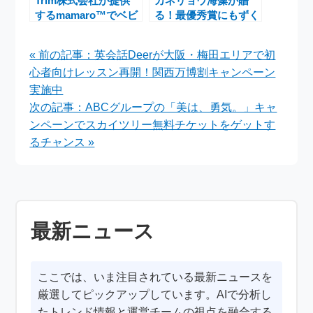
Trim株式会社が提供
カネリョウ海藻が贈
するmamaro™でベビ
る！最優秀賞にもずく
ー用紙おむつ「メリー
10年分プレゼントの
ズ」を数量限定で無料
川柳コンテスト開催中
« 前の記事：英会話Deerが大阪・梅田エリアで初
配布開始
心者向けレッスン再開！関西万博割キャンペーン
実施中
次の記事：ABCグループの「美は、勇気。」キャ
ンペーンでスカイツリー無料チケットをゲットす
るチャンス »
最新ニュース
ここでは、いま注目されている最新ニュースを
厳選してピックアップしています。AIで分析し
たトレンド情報と運営チームの視点を融合する