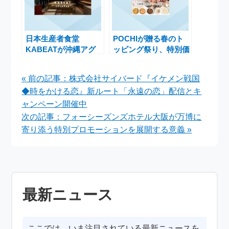
日本生産者食堂
POCHIが贈る春のト
KABEATが沖縄アグ
ッピング祭り、特別価
ー豚フェアを開催！地
格でおいしいセットが
産都消で生産者応援と
登場
« 前の記事：株式会社サイバード『イケメン戦国
食文化発展を目指す
◆時をかける恋』新ルート「永遠の恋」配信とキ
ャンペーン開催中
次の記事：フォーシーズンズホテル大阪が万博に
寄り添う特別プロモーションを展開する意義 »
最新ニュース
ここでは、いま注目されている最新ニュースを