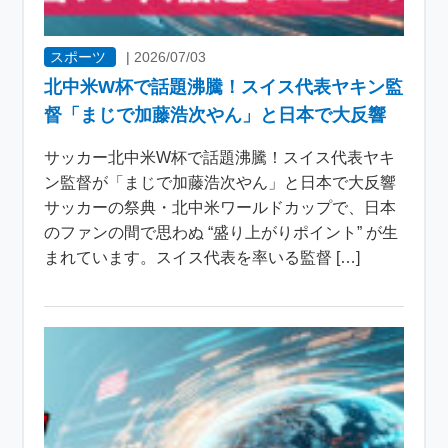
スポーツ
|
2026/07/03
北中米W杯で話題沸騰！スイス代表ヤキン監
督「まじで加藤浩次やん」と日本で大反響
サッカー北中米W杯で話題沸騰！スイス代表ヤキ
ン監督が「まじで加藤浩次やん」と日本で大反響
サッカーの祭典・北中米ワールドカップで、日本
のファンの間で思わぬ “盛り上がりポイント” が生
まれています。スイス代表を率いる監督 […]