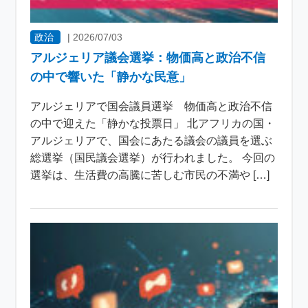
政治
|
2026/07/03
アルジェリア議会選挙：物価高と政治不信
の中で響いた「静かな民意」
アルジェリアで国会議員選挙 物価高と政治不信
の中で迎えた「静かな投票日」 北アフリカの国・
アルジェリアで、国会にあたる議会の議員を選ぶ
総選挙（国民議会選挙）が行われました。 今回の
選挙は、生活費の高騰に苦しむ市民の不満や […]