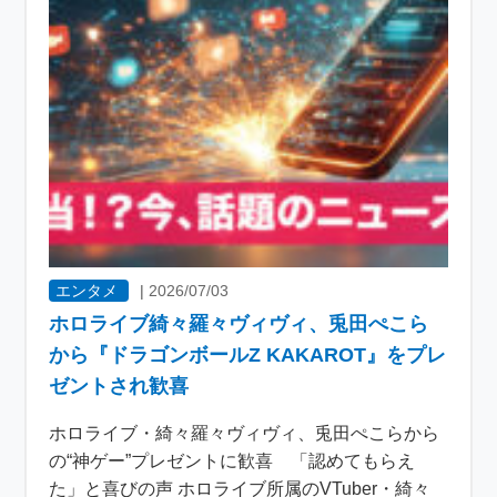
エンタメ
|
2026/07/03
ホロライブ綺々羅々ヴィヴィ、兎田ぺこら
から『ドラゴンボールZ KAKAROT』をプレ
ゼントされ歓喜
ホロライブ・綺々羅々ヴィヴィ、兎田ぺこらから
の“神ゲー”プレゼントに歓喜 「認めてもらえ
た」と喜びの声 ホロライブ所属のVTuber・綺々