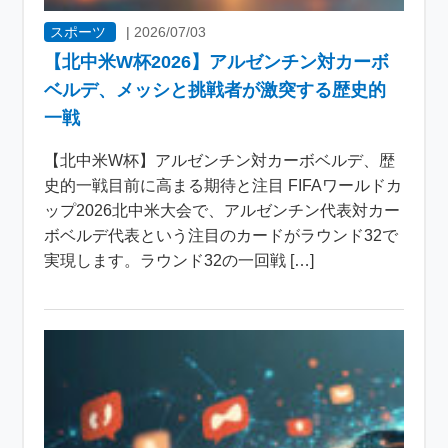
スポーツ
|
2026/07/03
【北中米W杯2026】アルゼンチン対カーボ
ベルデ、メッシと挑戦者が激突する歴史的
一戦
【北中米W杯】アルゼンチン対カーボベルデ、歴
史的一戦目前に高まる期待と注目 FIFAワールドカ
ップ2026北中米大会で、アルゼンチン代表対カー
ボベルデ代表という注目のカードがラウンド32で
実現します。ラウンド32の一回戦 […]