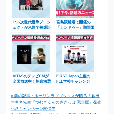
TSS次世代継承プロジ
宮島競艇場で開催の
ェクトが米国で被爆証
「カンドゥー」期間限
言を発表、平和の思い
定！子どもたちの職業
を世界へ発信する取り
体験イベントが話題に
組み
VITASのテレビCMが
FIRST Japan主催の
全国放送中！朝倉海選
FLL学校チャレンジ
手出演のキャンペーン
2025が全国の小中高
情報
で参加校を募集中！
« 前の記事：ホーリンラブブックスが贈る！暮田
STEAM教育の新たな
マキネ先生『つむぎくんのさきっぽ 完全版』発売
機会
記念キャンペーン開催中