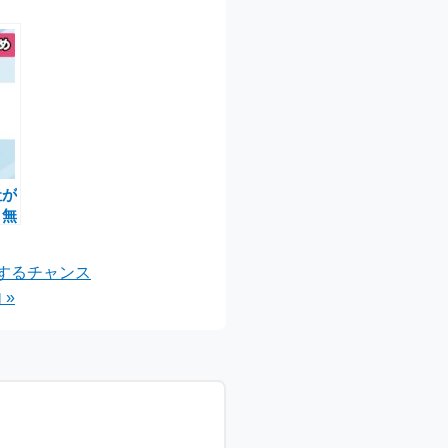
社が
！無
お得
にするチャンス
»