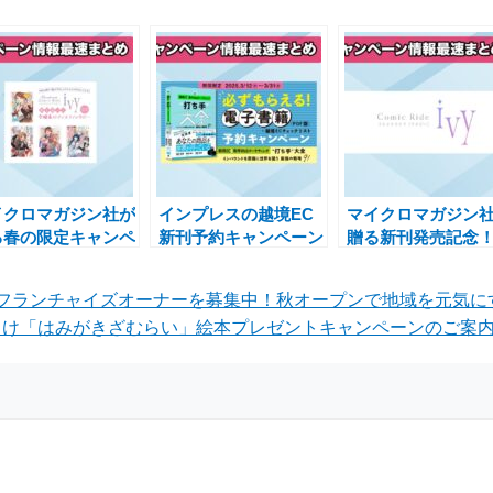
イクロマガジン社が
インプレスの越境EC
マイクロマガジン
る春の限定キャンペ
新刊予約キャンペーン
贈る新刊発売記念
ン！描き下ろしブロ
で電子書籍を手に入れ
料＆割引フェアで
イドプレゼントフェ
るチャンス
に楽しむチャンス
 Golfがフランチャイズオーナーを募集中！秋オープンで地域を元気
開催
け「はみがきざむらい」絵本プレゼントキャンペーンのご案内 