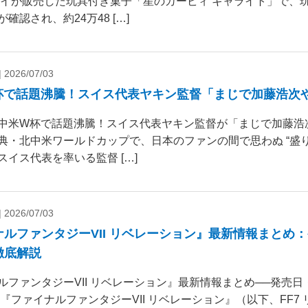
ダイが販売した玩具付き菓子「星のカービィ キャライト」で、
確認され、約24万48 […]
|
2026/07/03
杯で話題沸騰！スイス代表ヤキン監督「まじで加藤浩次
中米W杯で話題沸騰！スイス代表ヤキン監督が「まじで加藤浩
典・北中米ワールドカップで、日本のファンの間で思わぬ “盛り
スイス代表を率いる監督 […]
|
2026/07/03
ナルファンタジーVII リベレーション』最新情報まとめ
徹底解説
ルファンタジーVII リベレーション』最新情報まとめ──発売
 『ファイナルファンタジーVII リベレーション』（以下、FF7