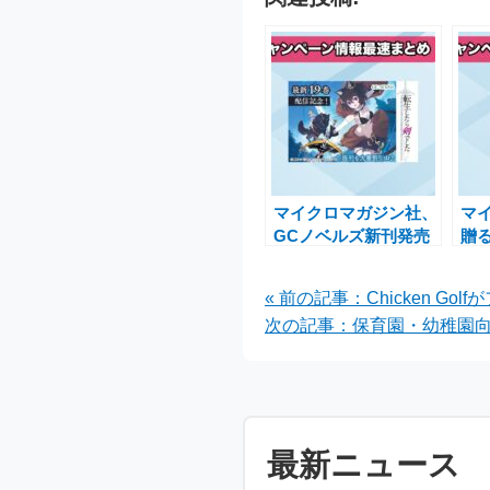
マイクロマガジン社、
マ
GCノベルズ新刊発売
贈
記念キャンペーンを実
ー
施中！お得な割引情報
マ
« 前の記事：Chicken
も
ア
次の記事：保育園・幼稚園向
最新ニュース