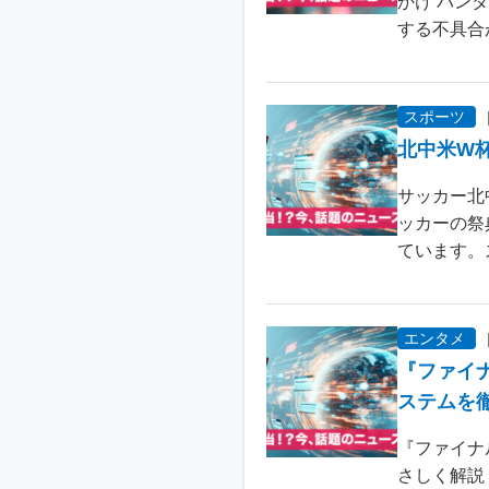
かけ バン
する不具合が
スポーツ
北中米W
サッカー北
ッカーの祭
ています。
エンタメ
『ファイ
ステムを
『ファイナ
さしく解説