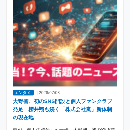
エンタメ
|
2026/07/03
大野智、初のSNS開設と個人ファンクラブ
発足 櫻井翔も続く「株式会社嵐」新体制
の現在地
嵐が「個人の時代」へ一歩 大野智、初のSNS開