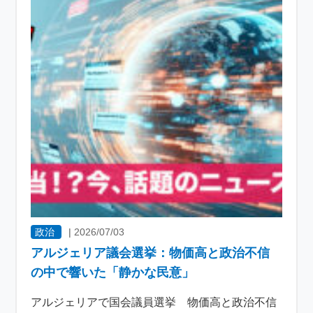
政治
|
2026/07/03
アルジェリア議会選挙：物価高と政治不信
の中で響いた「静かな民意」
アルジェリアで国会議員選挙 物価高と政治不信