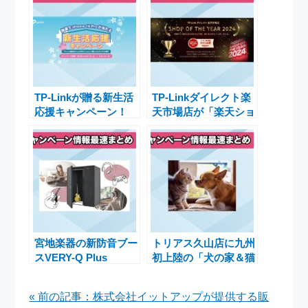
TP-Linkが贈る新生活
TP-Linkダイレクト楽
応援キャンペーン！
天市場店が「楽天ショ
iPhone 16 Proや豪華
ップ・オブ・ザ・イヤ
賞品が当たるチャンス
ー2024」受賞記念の
豪華キャンペーンを実
施中
宮地楽器の新防音ブー
トリアス久山店に九州
スVERY-Q Plus
初上陸の「犬の家＆猫
VQPP08-GB発売記念
の里」と「キッズラン
オプションプレゼント
ドUS MAX」オープ
« 前の記事：株式会社イットアップが提供する販
キャンペーン
ン！特別キャンペーン