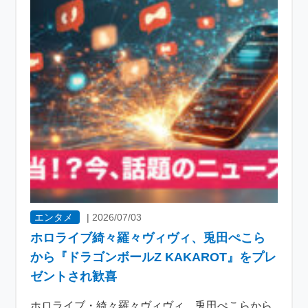
エンタメ
|
2026/07/03
ホロライブ綺々羅々ヴィヴィ、兎田ぺこら
から『ドラゴンボールZ KAKAROT』をプレ
ゼントされ歓喜
ホロライブ・綺々羅々ヴィヴィ、兎田ぺこらから