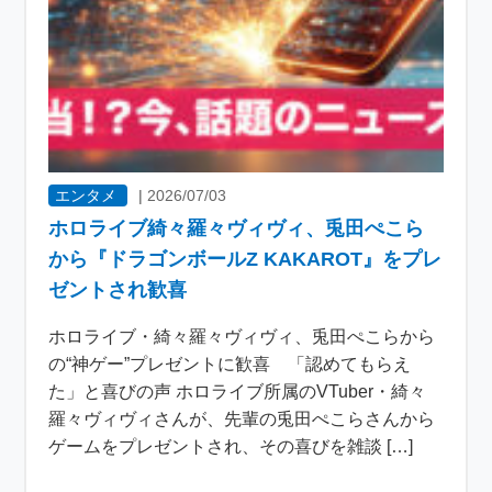
エンタメ
|
2026/07/03
ホロライブ綺々羅々ヴィヴィ、兎田ぺこら
から『ドラゴンボールZ KAKAROT』をプレ
ゼントされ歓喜
ホロライブ・綺々羅々ヴィヴィ、兎田ぺこらから
の“神ゲー”プレゼントに歓喜 「認めてもらえ
た」と喜びの声 ホロライブ所属のVTuber・綺々
羅々ヴィヴィさんが、先輩の兎田ぺこらさんから
ゲームをプレゼントされ、その喜びを雑談 […]