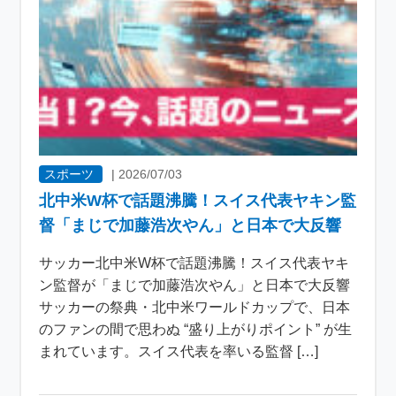
スポーツ
|
2026/07/03
北中米W杯で話題沸騰！スイス代表ヤキン監
督「まじで加藤浩次やん」と日本で大反響
サッカー北中米W杯で話題沸騰！スイス代表ヤキ
ン監督が「まじで加藤浩次やん」と日本で大反響
サッカーの祭典・北中米ワールドカップで、日本
のファンの間で思わぬ “盛り上がりポイント” が生
まれています。スイス代表を率いる監督 […]