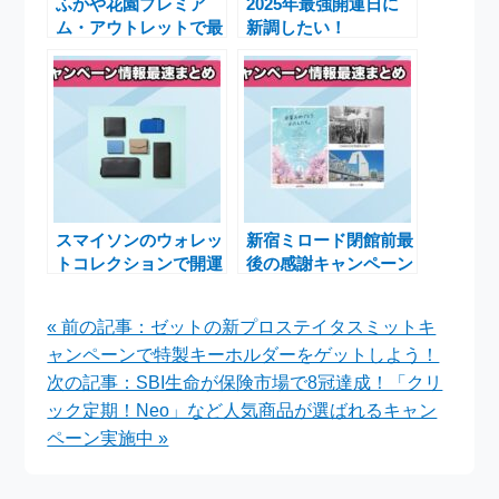
ふかや花園プレミア
2025年最強開運日に
ム・アウトレットで最
新調したい！
強開運日を迎える
CIMABUEの魅力的な
「Lucky Wallet
大人向けウォレットコ
Collection」開催
レクション
スマイソンのウォレッ
新宿ミロード閉館前最
トコレクションで開運
後の感謝キャンペーン
日を迎えよう！日本限
「おしまいのFINAL
定アイテムも登場
7DAYS」開催決定
« 前の記事：ゼットの新プロステイタスミットキ
ャンペーンで特製キーホルダーをゲットしよう！
次の記事：SBI生命が保険市場で8冠達成！「クリ
ック定期！Neo」など人気商品が選ばれるキャン
ペーン実施中 »