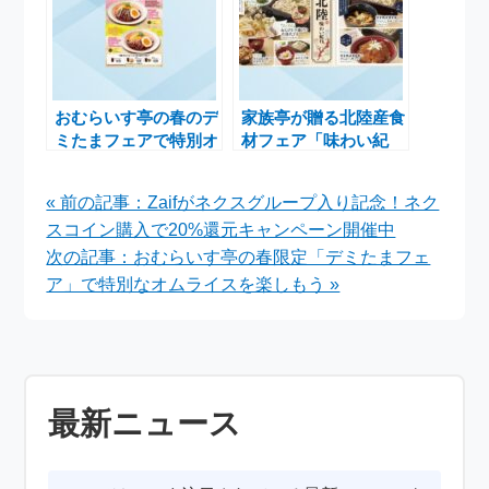
おむらいす亭の春のデ
家族亭が贈る北陸産食
ミたまフェアで特別オ
材フェア「味わい紀
ムライスを楽しむチャ
行」を4月1日より開
ンス
催し、デジタルお食事
« 前の記事：Zaifがネクスグループ入り記念！ネク
券プレゼント
スコイン購入で20%還元キャンペーン開催中
次の記事：おむらいす亭の春限定「デミたまフェ
ア」で特別なオムライスを楽しもう »
最新ニュース