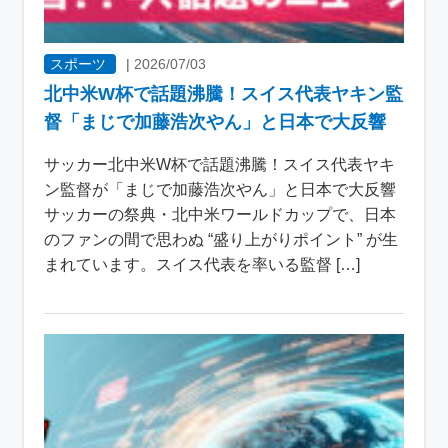
スポーツ
|
2026/07/03
北中米W杯で話題沸騰！スイス代表ヤキン監
督「まじで加藤浩次やん」と日本で大反響
サッカー北中米W杯で話題沸騰！スイス代表ヤキ
ン監督が「まじで加藤浩次やん」と日本で大反響
サッカーの祭典・北中米ワールドカップで、日本
のファンの間で思わぬ “盛り上がりポイント” が生
まれています。スイス代表を率いる監督 […]