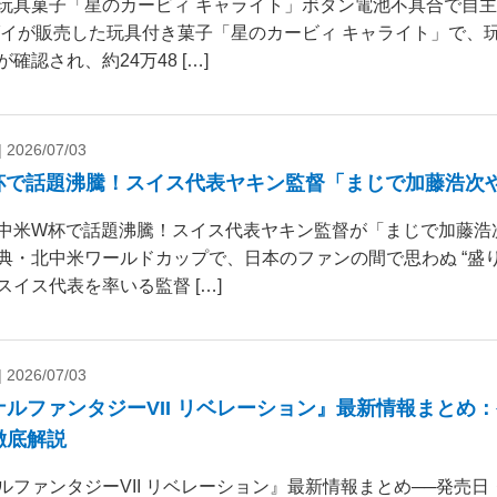
玩具菓子「星のカービィ キャライト」ボタン電池不具合で自
ダイが販売した玩具付き菓子「星のカービィ キャライト」で、
確認され、約24万48 […]
|
2026/07/03
杯で話題沸騰！スイス代表ヤキン監督「まじで加藤浩次
中米W杯で話題沸騰！スイス代表ヤキン監督が「まじで加藤浩
典・北中米ワールドカップで、日本のファンの間で思わぬ “盛り
スイス代表を率いる監督 […]
|
2026/07/03
ナルファンタジーVII リベレーション』最新情報まとめ
徹底解説
ルファンタジーVII リベレーション』最新情報まとめ──発売