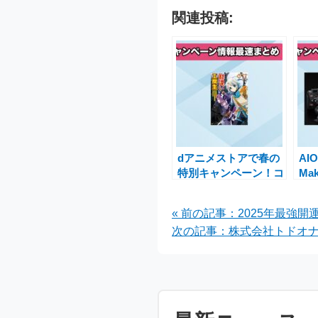
関連投稿:
dアニメストアで春の
AI
特別キャンペーン！コ
Ma
ミック・ノベル全巻セ
大3
ット50％OFFの魅力
と
« 前の記事：2025年最強
次の記事：株式会社トドオナダ