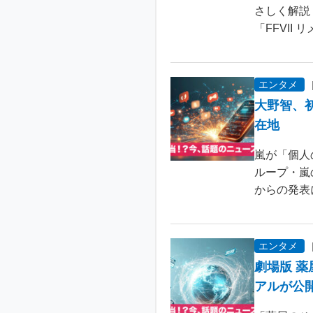
さしく解説
「FFVII 
エンタメ
大野智、
在地
嵐が「個人
ループ・嵐
からの発表
エンタメ
劇場版 
アルが公