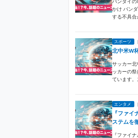
バンダイの
かけ バン
する不具合が
スポーツ
北中米W
サッカー北
ッカーの祭
ています。
エンタメ
『ファイ
ステムを
『ファイナ