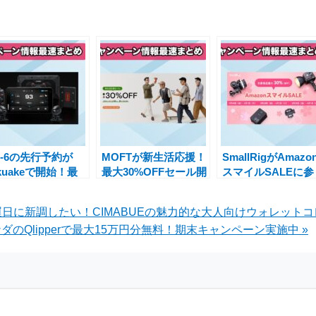
O-6の先行予約が
MOFTが新生活応援！
SmallRigがAmazo
kuakeで開始！最
最大30%OFFセール開
スマイルSALEに参
0%OFFの特別価格
催中、まとめ買いで更
加、最大30％OFF
魅力的特典付き
にお得に
お得な商品が勢揃
開運日に新調したい！CIMABUEの魅力的な大人向けウォレット
のQlipperで最大15万円分無料！期末キャンペーン実施中 »