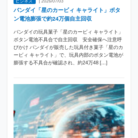
ビジネス
|
2026/07/03
バンダイ「星のカービィ キャライト」ボタ
ン電池膨張で約24万個自主回収
バンダイの玩具菓子「星のカービィ キャライト」
ボタン電池不具合で自主回収 安全確保へ注意呼
びかけ バンダイが販売した玩具付き菓子「星のカ
ービィ キャライト」で、玩具内部のボタン電池が
膨張する不具合が確認され、約24万48 […]