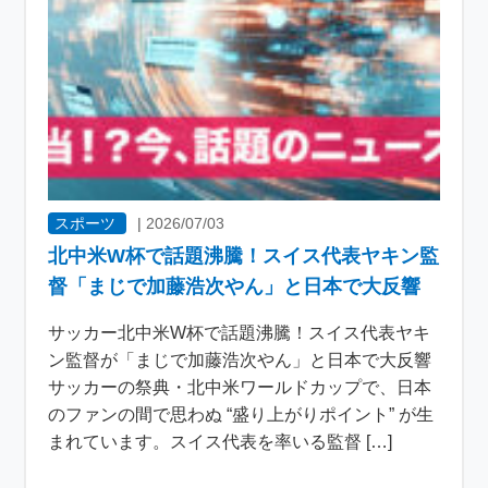
スポーツ
|
2026/07/03
北中米W杯で話題沸騰！スイス代表ヤキン監
督「まじで加藤浩次やん」と日本で大反響
サッカー北中米W杯で話題沸騰！スイス代表ヤキ
ン監督が「まじで加藤浩次やん」と日本で大反響
サッカーの祭典・北中米ワールドカップで、日本
のファンの間で思わぬ “盛り上がりポイント” が生
まれています。スイス代表を率いる監督 […]