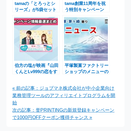
tamaの「とろっとシ
tama創業11周年を祝
リーズ」が5袋セット
う特別キャンペーン
で10％オフ！期間限
「創業祭」開催のお知
定キャンペーン実施中
らせ
伯方の塩が映画『山田
平塚製菓ファクトリー
くんとLv999の恋をす
ショップのメニューの
る』とコラボ！特別プ
内容は？
レゼントキャンペーン
« 前の記事：ジョブマネ株式会社が中小企業向け
開催中
業務管理ツールのアフィリエイトプログラムを開
始
次の記事：誉PRINTINGの新規登録キャンペーン
で1000円OFFクーポン獲得チャンス »