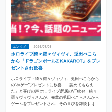
エンタメ
|
2026/07/03
ホロライブ綺々羅々ヴィヴィ、兎田ぺこら
から『ドラゴンボールZ KAKAROT』をプレ
ゼントされ歓喜
ホロライブ・綺々羅々ヴィヴィ、兎田ぺこらから
の“神ゲー”プレゼントに歓喜 「認めてもらえ
た」と喜びの声 ホロライブ所属のVTuber・綺々
羅々ヴィヴィさんが、先輩の兎田ぺこらさんから
ゲームをプレゼントされ、その喜びを雑談 […]